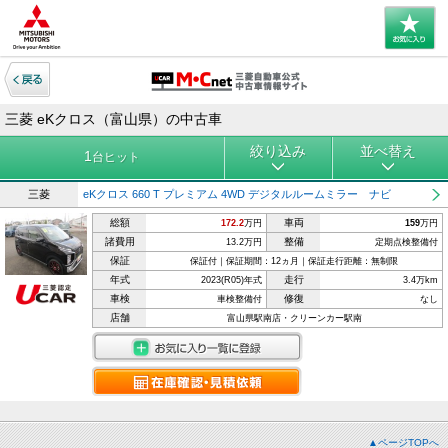
三菱 eKクロス（富山県）の中古車
絞り込み
並べ替え
1
台ヒット
三菱
eKクロス 660 T プレミアム 4WD デジタルルームミラー ナビ
総額
車両
172.2
万円
159
万円
諸費用
整備
13.2万円
定期点検整備付
保証
保証付｜保証期間：12ヵ月｜保証走行距離：無制限
年式
走行
2023(R05)年式
3.4万km
車検
修復
車検整備付
なし
店舗
富山県駅南店・クリーンカー駅南
▲ページTOPへ