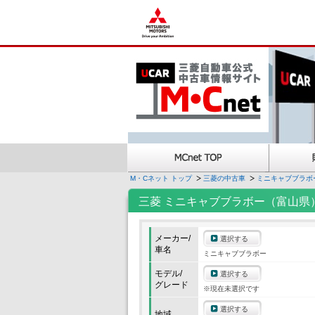
M・Cネット トップ
三菱の中古車
ミニキャブブラボ
三菱 ミニキャブブラボー（富山県
メーカー/
選択する
車名
ミニキャブブラボー
モデル/
選択する
グレード
※現在未選択です
選択する
地域