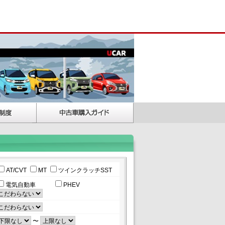
AT/CVT
MT
ツインクラッチSST
電気自動車
PHEV
〜