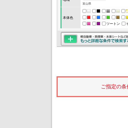
富山県
本体色
ツートン
ご指定の条