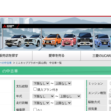
ーの中古車
ミニキャブブラボー(富山県) 中古車一覧
）の中古車
〜
ミッション
支払総額
購入プラン付き
エンジン種別
年式
〜
駆動方式
走行距離
〜
排気量
修復歴
なし