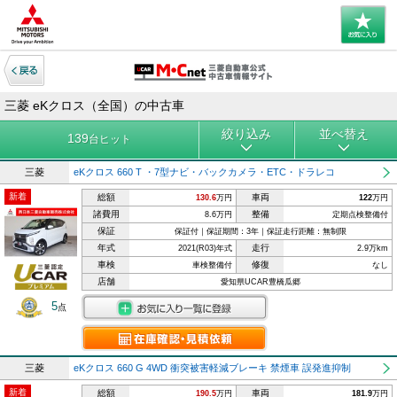
三菱 eKクロス（全国）の中古車
絞り込み
並べ替え
139
台ヒット
三菱
eKクロス 660 T ・7型ナビ・バックカメラ・ETC・ドラレコ
新着
総額
車両
130.6
万円
122
万円
諸費用
整備
8.6万円
定期点検整備付
保証
保証付｜保証期間：3年｜保証走行距離：無制限
年式
走行
2021(R03)年式
2.9万km
車検
修復
車検整備付
なし
店舗
愛知県UCAR豊橋瓜郷
5
点
三菱
eKクロス 660 G 4WD 衝突被害軽減ブレーキ 禁煙車 誤発進抑制
新着
総額
車両
190.5
万円
181.9
万円