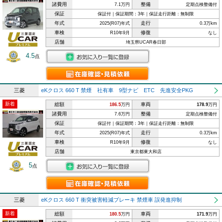
諸費用
整備
7.1万円
定期点検整備付
保証
保証付｜保証期間：3年｜保証走行距離：無制限
年式
走行
2025(R07)年式
0.3万km
車検
修復
R10年9月
なし
店舗
埼玉県UCAR春日部
4.5
点
三菱
eKクロス 660 T 禁煙 社有車 9型ナビ ETC 先進安全PKG
新着
総額
車両
186.5
万円
178.9
万円
諸費用
整備
7.6万円
定期点検整備付
保証
保証付｜保証期間：3年｜保証走行距離：無制限
年式
走行
2025(R07)年式
0.3万km
車検
修復
R10年9月
なし
店舗
東京都東大和店
5
点
三菱
eKクロス 660 T 衝突被害軽減ブレーキ 禁煙車 誤発進抑制
新着
総額
車両
180.5
万円
171.9
万円