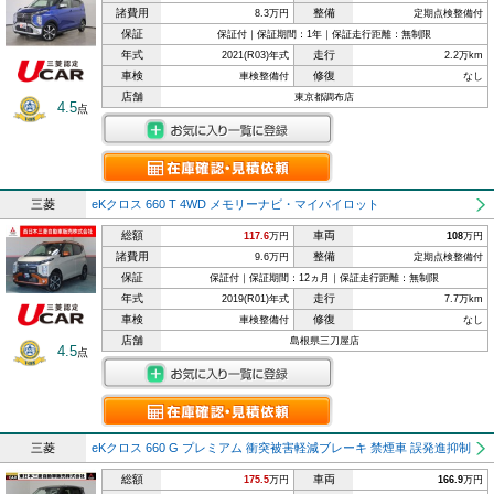
諸費用
整備
8.3万円
定期点検整備付
保証
保証付｜保証期間：1年｜保証走行距離：無制限
年式
走行
2021(R03)年式
2.2万km
車検
修復
車検整備付
なし
店舗
東京都調布店
4.5
点
三菱
eKクロス 660 T 4WD メモリーナビ・マイパイロット
総額
車両
117.6
万円
108
万円
諸費用
整備
9.6万円
定期点検整備付
保証
保証付｜保証期間：12ヵ月｜保証走行距離：無制限
年式
走行
2019(R01)年式
7.7万km
車検
修復
車検整備付
なし
店舗
島根県三刀屋店
4.5
点
三菱
eKクロス 660 G プレミアム 衝突被害軽減ブレーキ 禁煙車 誤発進抑制
総額
車両
175.5
万円
166.9
万円