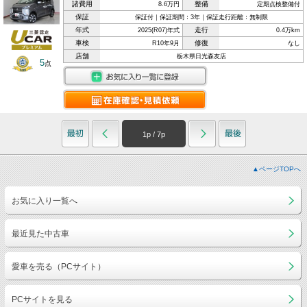
諸費用
整備
8.6万円
定期点検整備付
保証
保証付｜保証期間：3年｜保証走行距離：無制限
年式
走行
2025(R07)年式
0.4万km
車検
修復
R10年9月
なし
店舗
栃木県日光森友店
5
点
1
p /
7
p
▲ページTOPへ
お気に入り一覧へ
最近見た中古車
愛車を売る（PCサイト）
PCサイトを見る