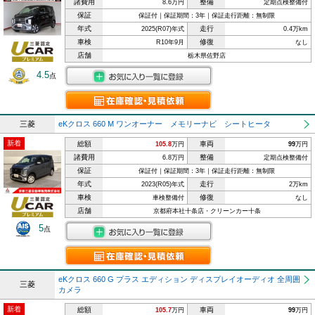
諸費用
整備
8.6万円
定期点検整備付
保証
保証付｜保証期間：3年｜保証走行距離：無制限
年式
走行
2025(R07)年式
0.4万km
車検
修復
R10年9月
なし
店舗
栃木県佐野店
4.5
点
三菱
eKクロス 660 M ワンオーナー メモリーナビ シートヒータ
新着
総額
車両
105.8
万円
99
万円
諸費用
整備
6.8万円
定期点検整備付
保証
保証付｜保証期間：3年｜保証走行距離：無制限
年式
走行
2023(R05)年式
2万km
車検
修復
車検整備付
なし
店舗
京都府本社十条店・クリーンカー十条
5
点
eKクロス 660 G プラス エディション ディスプレイオーディオ 全周囲
三菱
カメラ
新着
総額
車両
105.7
万円
99
万円