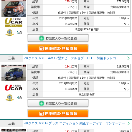
総額
車両
179.1
万円
171.9
万円
諸費用
整備
7.2万円
定期点検整備付
保証
保証付｜保証期間：3年｜保証走行距離：無制限
年式
走行
2025(R07)年式
0.8万km
車検
修復
R10年3月
なし
店舗
埼玉県UCAR春日部
5
点
三菱
eKクロス 660 T 4WD 7型ナビ フルセグ ETC 前後ドラレコ
総額
車両
124.1
万円
116.5
万円
諸費用
整備
7.6万円
定期点検整備付
保証
保証付｜保証期間：1年｜保証走行距離：無制限
年式
走行
2019(R01)年式
5.6万km
車検
修復
R10年5月
なし
店舗
東京都調布店
4
点
三菱
eKクロス 660 G プラス エディション 純正オーディオ ワンオーナー
総額
車両
132.1
万円
125
万円