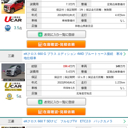
諸費用
整備
7.3万円
定期点検整備付
保証
保証付｜保証期間：1年｜保証走行距離：無制限
年式
走行
2019(R01)年式
4.8万km
車検
修復
車検整備付
なし
店舗
和歌山県新宮店
3.5
点
eKクロス 660 G プラス エディション 4WD ブルートゥース接続 寒冷
三菱
地仕様車
総額
車両
150.4
万円
145
万円
諸費用
整備
5.4万円
定期点検整備付
保証
保証付｜保証期間：12ヵ月｜保証走行距離：無制限
年式
走行
2022(R04)年式
1.2万km
車検
修復
R09年1月
なし
店舗
北海道空知店
5
点
三菱
eKクロス 660 T SDナビ フルセグTV ETC2.0 バックカメラ