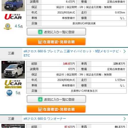
諸費用
整備
8.4万円
定期点検整備付
保証
保証付｜保証期間：1年｜保証走行距離：無制限
年式
走行
2021(R03)年式
0.9万km
車検
修復
車検整備付
なし
店舗
新潟県UCAR新潟東
4.5
点
eKクロス 660 G プレミアム 三菱マイパイロット・9型メモリーナビ・
三菱
ETC
総額
車両
148.8
万円
139.8
万円
諸費用
整備
9万円
定期点検整備付
保証
保証付｜保証期間：3年｜保証走行距離：無制限
年式
走行
2024(R06)年式
1.5万km
車検
修復
車検整備付
なし
店舗
兵庫県U CAR東加古川
5
点
三菱
eKクロス 660 G ワンオーナー
総額
車両
87.6
万円
80.3
万円