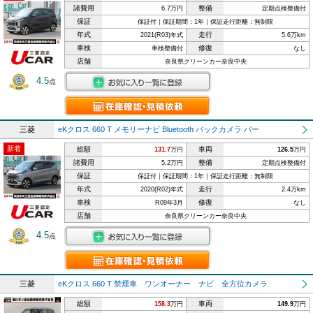
諸費用
整備
6.7万円
定期点検整備付
保証
保証付｜保証期間：1年｜保証走行距離：無制限
年式
走行
2021(R03)年式
5.6万km
車検
修復
車検整備付
なし
店舗
奈良県クリーンカー奈良中央
4.5
点
三菱
eKクロス 660 T メモリーナビ Bluetooth バックカメラ パー
新着
総額
車両
131.7
万円
126.5
万円
諸費用
整備
5.2万円
定期点検整備付
保証
保証付｜保証期間：1年｜保証走行距離：無制限
年式
走行
2020(R02)年式
2.4万km
車検
修復
R09年3月
なし
店舗
奈良県クリーンカー奈良中央
4.5
点
三菱
eKクロス 660 T 禁煙車 ワンオーナー ナビ 全方位カメラ
総額
車両
158.3
万円
149.9
万円