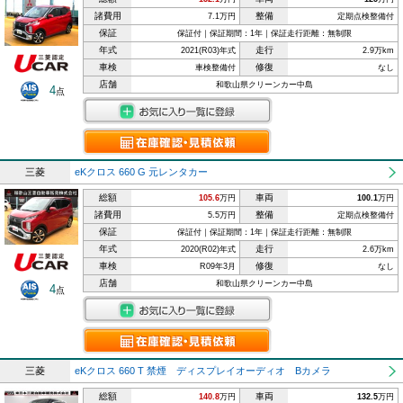
諸費用
整備
7.1万円
定期点検整備付
保証
保証付｜保証期間：1年｜保証走行距離：無制限
年式
走行
2021(R03)年式
2.9万km
車検
修復
車検整備付
なし
店舗
和歌山県クリーンカー中島
4
点
三菱
eKクロス 660 G 元レンタカー
総額
車両
105.6
万円
100.1
万円
諸費用
整備
5.5万円
定期点検整備付
保証
保証付｜保証期間：1年｜保証走行距離：無制限
年式
走行
2020(R02)年式
2.6万km
車検
修復
R09年3月
なし
店舗
和歌山県クリーンカー中島
4
点
三菱
eKクロス 660 T 禁煙 ディスプレイオーディオ Bカメラ
総額
車両
140.8
万円
132.5
万円