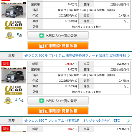
諸費用
整備
8.6万円
定期点検整備付
保証
保証付｜保証期間：3年｜保証走行距離：無制限
年式
走行
2025(R07)年式
0.4万km
車検
修復
R10年8月
なし
店舗
栃木県くるまネット栃木
5
点
三菱
eKクロス 660 G プレミアム 衝突被害軽減ブレーキ 禁煙車 誤発進抑制
新着
総額
車両
175.5
万円
166.9
万円
諸費用
整備
8.6万円
定期点検整備付
保証
保証付｜保証期間：3年｜保証走行距離：無制限
年式
走行
2025(R07)年式
0.4万km
車検
修復
R10年9月
なし
店舗
栃木県くるまネット栃木
4.5
点
三菱
eKクロス 660 T プレミアム 社有車UP オリジナル9型ナビ ETC
新着
総額
車両
186
万円
178.9
万円