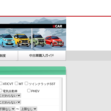
AT/CVT
MT
ツインクラッチSST
電気自動車
PHEV
〜