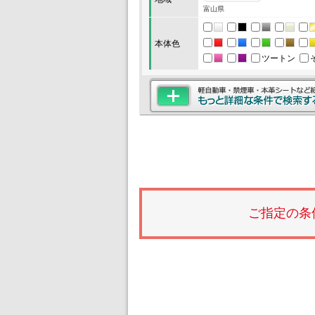
富山県
本体色
ツートン
ご指定の条