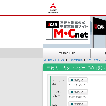
M・Cネット トップ
三菱の中古車
ミニカタウンビー
三菱 ミニカタウンビー（富山県）
メーカー/
選択する
車名
ミニカタウンビー
モデル/
選択する
グレード
※現在未選択です
選択する
地域