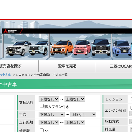
の中古車
ミニカタウンビー(富山県) 中古車一覧
の中古車
〜
ミッション
支払総額
購入プラン付き
エンジン種別
年式
〜
駆動方式
走行距離
〜
排気量
修復歴
なし