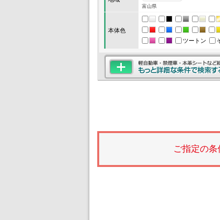
富山県
本体色
ツートン
ご指定の条