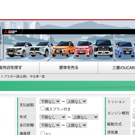
ブラボー(富山県) 中古車一覧
〜
ミッション
支払総額
購入プラン付き
エンジン種別
年式
〜
駆動方式
走行距離
〜
排気量
修復歴
なし