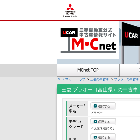
M・Cネット トップ
三菱の中古車
ブラボーの中古車
三菱 ブラボー（富山県）の中古車
メーカー/
選択する
車名
ブラボー
モデル/
選択する
グレード
※現在未選択です
選択する
地域