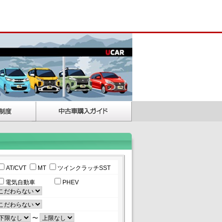
AT/CVT
MT
ツインクラッチSST
電気自動車
PHEV
〜