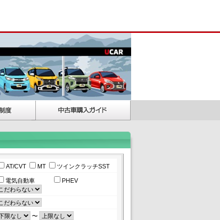
AT/CVT
MT
ツインクラッチSST
電気自動車
PHEV
〜