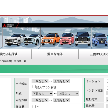
アイ(富山県) 中古車一覧
〜
ミッション
支払総額
購入プラン付き
エンジン種別
年式
〜
駆動方式
走行距離
〜
排気量
修復歴
なし