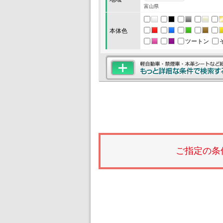
富山県
本体色
ツートン
ご指定の条