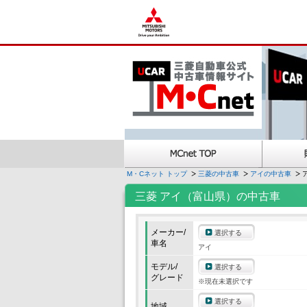
M・Cネット トップ
三菱の中古車
アイの中古車
三菱 アイ（富山県）の中古車
メーカー/
選択する
車名
アイ
モデル/
選択する
グレード
※現在未選択です
選択する
地域