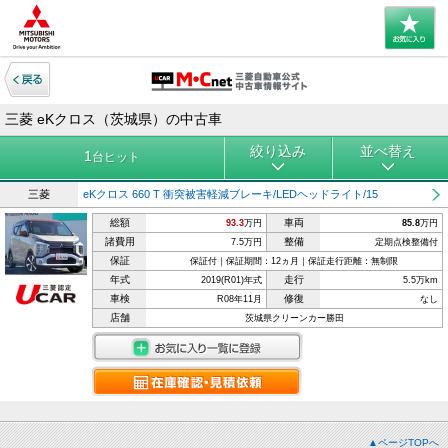
三菱 eKクロス（茨城県）の中古車
絞り込み
並べ替え
1
台ヒット
三菱
eKクロス 660 T 衝突被害軽減ブレーキ/LEDヘッドライト/15
総額
車両
93.3
万円
85.8
万円
諸費用
整備
7.5万円
定期点検整備付
保証
保証付｜保証期間：12ヵ月｜保証走行距離：無制限
年式
走行
2019(R01)年式
5.5万km
車検
修復
R08年11月
なし
店舗
茨城県クリーンカー勝田
▲ページTOPへ