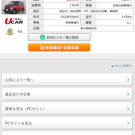
諸費用
整備
7.8万円
定期点検整備付
保証
保証付｜保証期間：1年｜保証走行距離：無制限
年式
走行
2021(R03)年式
3.4万km
車検
修復
車検整備付
なし
店舗
東京都調布店
4
点
▲ページTOPへ
お気に入り一覧へ
最近見た中古車
愛車を売る（PCサイト）
PCサイトを見る