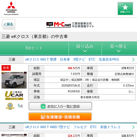
三菱 eKクロス（東京都）の中古車
絞り込み
並べ替え
6
台ヒット
三菱
eKクロス 660 T 禁煙 社有車 9型ナビ ETC 先進安全PKG
新着
総額
車両
186.5
万円
178.9
万円
諸費用
整備
7.6万円
定期点検整備付
保証
保証付｜保証期間：3年｜保証走行距離：無制限
年式
走行
2025(R07)年式
0.3万km
車検
修復
R10年9月
なし
店舗
東京都東大和店
5
点
三菱
eKクロス 660 T 4WD 7型ナビ フルセグ ETC 前後ドラレコ
総額
車両
124.1
万円
116.5
万円