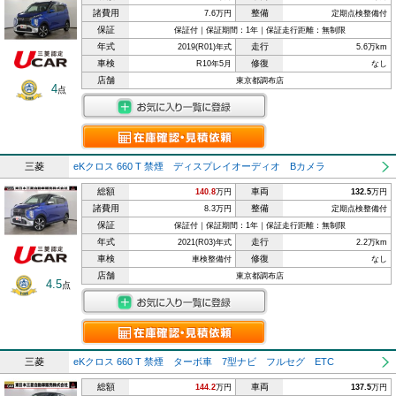
諸費用
整備
7.6万円
定期点検整備付
保証
保証付｜保証期間：1年｜保証走行距離：無制限
年式
走行
2019(R01)年式
5.6万km
車検
修復
R10年5月
なし
店舗
東京都調布店
4
点
三菱
eKクロス 660 T 禁煙 ディスプレイオーディオ Bカメラ
総額
車両
140.8
万円
132.5
万円
諸費用
整備
8.3万円
定期点検整備付
保証
保証付｜保証期間：1年｜保証走行距離：無制限
年式
走行
2021(R03)年式
2.2万km
車検
修復
車検整備付
なし
店舗
東京都調布店
4.5
点
三菱
eKクロス 660 T 禁煙 ターボ車 7型ナビ フルセグ ETC
総額
車両
144.2
万円
137.5
万円