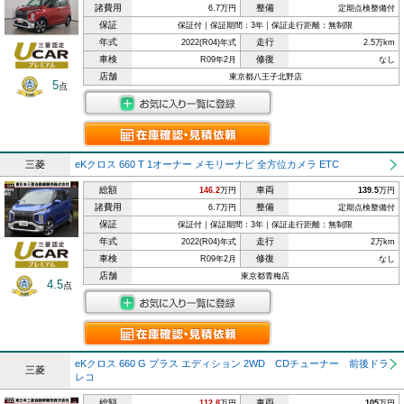
諸費用
整備
6.7万円
定期点検整備付
保証
保証付｜保証期間：3年｜保証走行距離：無制限
年式
走行
2022(R04)年式
2.5万km
車検
修復
R09年2月
なし
店舗
東京都八王子北野店
5
点
三菱
eKクロス 660 T 1オーナー メモリーナビ 全方位カメラ ETC
総額
車両
146.2
万円
139.5
万円
諸費用
整備
6.7万円
定期点検整備付
保証
保証付｜保証期間：3年｜保証走行距離：無制限
年式
走行
2022(R04)年式
2万km
車検
修復
R09年2月
なし
店舗
東京都青梅店
4.5
点
eKクロス 660 G プラス エディション 2WD CDチューナー 前後ドラ
三菱
レコ
総額
車両
112.8
万円
105
万円