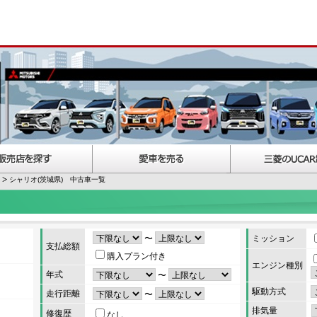
シャリオ(茨城県) 中古車一覧
〜
ミッション
支払総額
購入プラン付き
エンジン種別
年式
〜
駆動方式
走行距離
〜
排気量
修復歴
なし