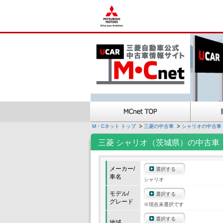
M・Cネット トップ
三菱の中古車
シャリオの中古車
三菱 シャリオ（茨城県）の中古車
メーカー/
選択する
車名
シャリオ
モデル/
選択する
グレード
※現在未選択です
選択する
地域