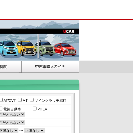
AT/CVT
MT
ツインクラッチSST
電気自動車
PHEV
〜