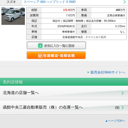
スズキ
スペーシア 660 ハイブリッド X 4WD
総額
車両
172.8
万円
165
万円
諸費用
整備
7.8万円
定期点検整備付
保証
保証付｜保証期間：無制限｜保証走行距離：60,000km
年式
走行
2024(R06)年式
3.1万km
車検
修復
車検整備付
なし
店舗
北海道函館中央店・クリーンカー石川
販売会社Webサイトへ
系列店情報
北海道の店舗一覧へ
函館中央三菱自動車販売（株）の在庫一覧へ
(9)
▲ページTOPへ