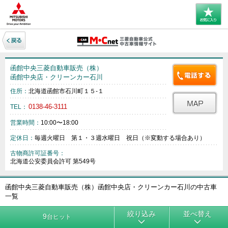
函館中央三菱自動車販売（株）
函館中央店・クリーンカー石川
住所：
北海道函館市石川町１５‐１
0138-46-3111
TEL：
営業時間：
10:00〜18:00
定休日：
毎週火曜日 第１・３週水曜日 祝日（※変動する場合あり）
古物商許可証番号：
北海道公安委員会許可 第549号
函館中央三菱自動車販売（株）函館中央店・クリーンカー石川の中古車
一覧
絞り込み
並べ替え
9
台ヒット