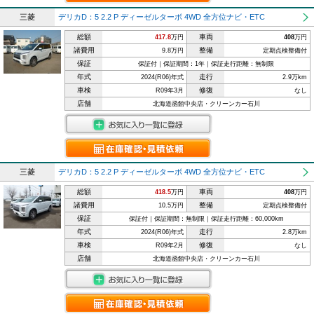
三菱
デリカD：5 2.2 P ディーゼルターボ 4WD 全方位ナビ・ETC
総額
車両
417.8
万円
408
万円
諸費用
整備
9.8万円
定期点検整備付
保証
保証付｜保証期間：1年｜保証走行距離：無制限
年式
走行
2024(R06)年式
2.9万km
車検
修復
R09年3月
なし
店舗
北海道函館中央店・クリーンカー石川
三菱
デリカD：5 2.2 P ディーゼルターボ 4WD 全方位ナビ・ETC
総額
車両
418.5
万円
408
万円
諸費用
整備
10.5万円
定期点検整備付
保証
保証付｜保証期間：無制限｜保証走行距離：60,000km
年式
走行
2024(R06)年式
2.8万km
車検
修復
R09年2月
なし
店舗
北海道函館中央店・クリーンカー石川