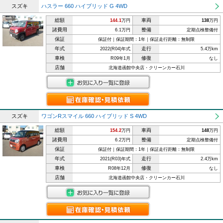
スズキ
ハスラー 660 ハイブリッド G 4WD
総額
車両
144.1
万円
138
万円
諸費用
整備
6.1万円
定期点検整備付
保証
保証付｜保証期間：1年｜保証走行距離：無制限
年式
走行
2022(R04)年式
5.4万km
車検
修復
R09年1月
なし
店舗
北海道函館中央店・クリーンカー石川
スズキ
ワゴンRスマイル 660 ハイブリッド S 4WD
総額
車両
154.2
万円
148
万円
諸費用
整備
6.2万円
定期点検整備付
保証
保証付｜保証期間：1年｜保証走行距離：無制限
年式
走行
2021(R03)年式
2.4万km
車検
修復
R08年12月
なし
店舗
北海道函館中央店・クリーンカー石川