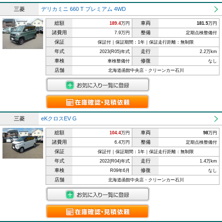
三菱
デリカミニ 660 T プレミアム 4WD
総額
車両
189.4
万円
181.5
万円
諸費用
整備
7.9万円
定期点検整備付
保証
保証付｜保証期間：1年｜保証走行距離：無制限
年式
走行
2023(R05)年式
2.2万km
車検
修復
車検整備付
なし
店舗
北海道函館中央店・クリーンカー石川
三菱
eKクロスEV G
総額
車両
104.4
万円
98
万円
諸費用
整備
6.4万円
定期点検整備付
保証
保証付｜保証期間：1年｜保証走行距離：無制限
年式
走行
2022(R04)年式
1.4万km
車検
修復
R09年6月
なし
店舗
北海道函館中央店・クリーンカー石川