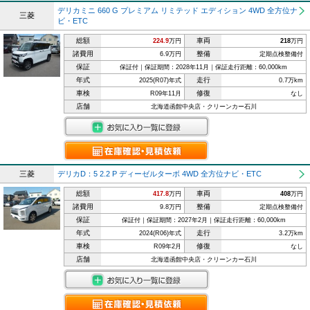
デリカミニ 660 G プレミアム リミテッド エディション 4WD 全方位ナ
三菱
ビ・ETC
総額
車両
224.9
万円
218
万円
諸費用
整備
6.9万円
定期点検整備付
保証
保証付｜保証期間：2028年11月｜保証走行距離：60,000km
年式
走行
2025(R07)年式
0.7万km
車検
修復
R09年11月
なし
店舗
北海道函館中央店・クリーンカー石川
三菱
デリカD：5 2.2 P ディーゼルターボ 4WD 全方位ナビ・ETC
総額
車両
417.8
万円
408
万円
諸費用
整備
9.8万円
定期点検整備付
保証
保証付｜保証期間：2027年2月｜保証走行距離：60,000km
年式
走行
2024(R06)年式
3.2万km
車検
修復
R09年2月
なし
店舗
北海道函館中央店・クリーンカー石川