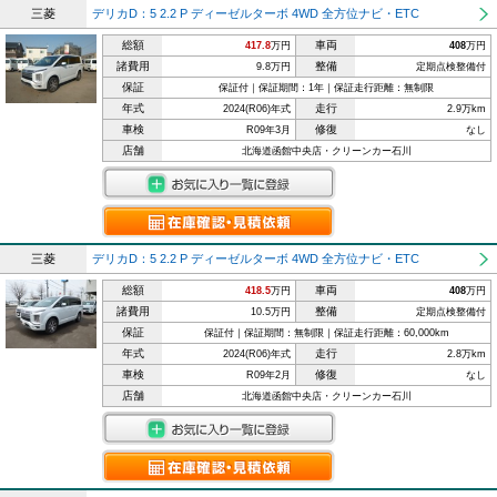
三菱
デリカD：5 2.2 P ディーゼルターボ 4WD 全方位ナビ・ETC
総額
車両
417.8
万円
408
万円
諸費用
整備
9.8万円
定期点検整備付
保証
保証付｜保証期間：1年｜保証走行距離：無制限
年式
走行
2024(R06)年式
2.9万km
車検
修復
R09年3月
なし
店舗
北海道函館中央店・クリーンカー石川
三菱
デリカD：5 2.2 P ディーゼルターボ 4WD 全方位ナビ・ETC
総額
車両
418.5
万円
408
万円
諸費用
整備
10.5万円
定期点検整備付
保証
保証付｜保証期間：無制限｜保証走行距離：60,000km
年式
走行
2024(R06)年式
2.8万km
車検
修復
R09年2月
なし
店舗
北海道函館中央店・クリーンカー石川