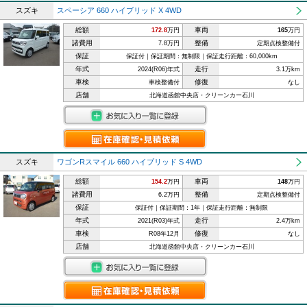
スズキ
スペーシア 660 ハイブリッド X 4WD
総額
車両
172.8
万円
165
万円
諸費用
整備
7.8万円
定期点検整備付
保証
保証付｜保証期間：無制限｜保証走行距離：60,000km
年式
走行
2024(R06)年式
3.1万km
車検
修復
車検整備付
なし
店舗
北海道函館中央店・クリーンカー石川
スズキ
ワゴンRスマイル 660 ハイブリッド S 4WD
総額
車両
154.2
万円
148
万円
諸費用
整備
6.2万円
定期点検整備付
保証
保証付｜保証期間：1年｜保証走行距離：無制限
年式
走行
2021(R03)年式
2.4万km
車検
修復
R08年12月
なし
店舗
北海道函館中央店・クリーンカー石川