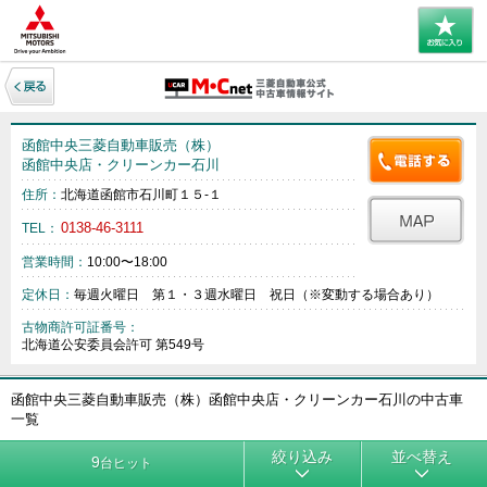
函館中央三菱自動車販売（株）
函館中央店・クリーンカー石川
住所：
北海道函館市石川町１５‐１
0138-46-3111
TEL：
営業時間：
10:00〜18:00
定休日：
毎週火曜日 第１・３週水曜日 祝日（※変動する場合あり）
古物商許可証番号：
北海道公安委員会許可 第549号
函館中央三菱自動車販売（株）函館中央店・クリーンカー石川の中古車
一覧
絞り込み
並べ替え
9
台ヒット