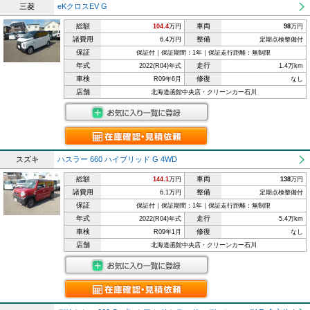
三菱
eKクロスEV G
総額
車両
104.4
万円
98
万円
諸費用
整備
6.4万円
定期点検整備付
保証
保証付｜保証期間：1年｜保証走行距離：無制限
年式
走行
2022(R04)年式
1.4万km
車検
修復
R09年6月
なし
店舗
北海道函館中央店・クリーンカー石川
スズキ
ハスラー 660 ハイブリッド G 4WD
総額
車両
144.1
万円
138
万円
諸費用
整備
6.1万円
定期点検整備付
保証
保証付｜保証期間：1年｜保証走行距離：無制限
年式
走行
2022(R04)年式
5.4万km
車検
修復
R09年1月
なし
店舗
北海道函館中央店・クリーンカー石川