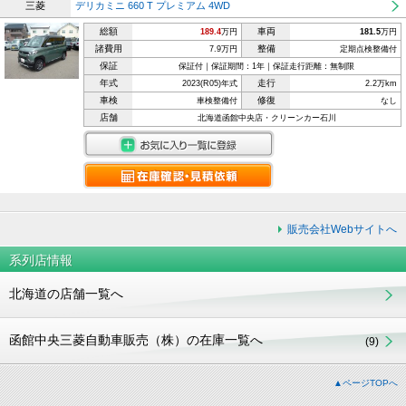
三菱
デリカミニ 660 T プレミアム 4WD
総額
車両
189.4
万円
181.5
万円
諸費用
整備
7.9万円
定期点検整備付
保証
保証付｜保証期間：1年｜保証走行距離：無制限
年式
走行
2023(R05)年式
2.2万km
車検
修復
車検整備付
なし
店舗
北海道函館中央店・クリーンカー石川
販売会社Webサイトへ
系列店情報
北海道の店舗一覧へ
函館中央三菱自動車販売（株）の在庫一覧へ
(9)
▲ページTOPへ