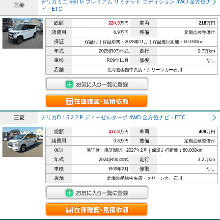
デリカミニ 660 G プレミアム リミテッド エディション 4WD 全方位ナ
三菱
ビ・ETC
総額
車両
224.9
万円
218
万円
諸費用
整備
6.9万円
定期点検整備付
保証
保証付｜保証期間：2028年11月｜保証走行距離：60,000km
年式
走行
2025(R07)年式
0.7万km
車検
修復
R09年11月
なし
店舗
北海道函館中央店・クリーンカー石川
三菱
デリカD：5 2.2 P ディーゼルターボ 4WD 全方位ナビ・ETC
総額
車両
417.8
万円
408
万円
諸費用
整備
9.8万円
定期点検整備付
保証
保証付｜保証期間：2027年2月｜保証走行距離：60,000km
年式
走行
2024(R06)年式
3.2万km
車検
修復
R09年2月
なし
店舗
北海道函館中央店・クリーンカー石川