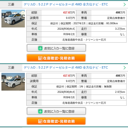
三菱
デリカD：5 2.2 P ディーゼルターボ 4WD 全方位ナビ・ETC
総額
車両
417.8
万円
408
万円
諸費用
整備
9.8万円
定期点検整備付
保証
保証付｜保証期間：2027年2月｜保証走行距離：60,000km
年式
走行
2024(R06)年式
3.2万km
車検
修復
R09年2月
なし
店舗
北海道函館中央店・クリーンカー石川
三菱
デリカD：5 2.2 P ディーゼルターボ 4WD 全方位ナビ・ETC
総額
車両
417.8
万円
408
万円
諸費用
整備
9.8万円
定期点検整備付
保証
保証付｜保証期間：1年｜保証走行距離：無制限
年式
走行
2024(R06)年式
2.9万km
車検
修復
R09年3月
なし
店舗
北海道函館中央店・クリーンカー石川