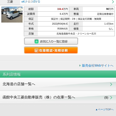
三菱
eKクロスEV G
総額
車両
104.4
万円
98
万円
諸費用
整備
6.4万円
定期点検整備付
保証
保証付｜保証期間：1年｜保証走行距離：無制限
年式
走行
2022(R04)年式
1.4万km
車検
修復
R09年6月
なし
店舗
北海道函館中央店・クリーンカー石川
販売会社Webサイトへ
系列店情報
北海道の店舗一覧へ
函館中央三菱自動車販売（株）の在庫一覧へ
(9)
▲ページTOPへ