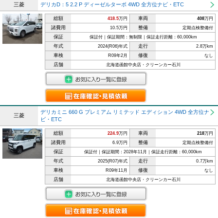
三菱
デリカD：5 2.2 P ディーゼルターボ 4WD 全方位ナビ・ETC
総額
車両
418.5
万円
408
万円
諸費用
整備
10.5万円
定期点検整備付
保証
保証付｜保証期間：無制限｜保証走行距離：60,000km
年式
走行
2024(R06)年式
2.8万km
車検
修復
R09年2月
なし
店舗
北海道函館中央店・クリーンカー石川
デリカミニ 660 G プレミアム リミテッド エディション 4WD 全方位ナ
三菱
ビ・ETC
総額
車両
224.9
万円
218
万円
諸費用
整備
6.9万円
定期点検整備付
保証
保証付｜保証期間：2028年11月｜保証走行距離：60,000km
年式
走行
2025(R07)年式
0.7万km
車検
修復
R09年11月
なし
店舗
北海道函館中央店・クリーンカー石川