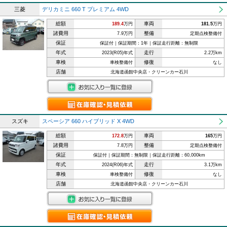
三菱
デリカミニ 660 T プレミアム 4WD
総額
車両
189.4
万円
181.5
万円
諸費用
整備
7.9万円
定期点検整備付
保証
保証付｜保証期間：1年｜保証走行距離：無制限
年式
走行
2023(R05)年式
2.2万km
車検
修復
車検整備付
なし
店舗
北海道函館中央店・クリーンカー石川
スズキ
スペーシア 660 ハイブリッド X 4WD
総額
車両
172.8
万円
165
万円
諸費用
整備
7.8万円
定期点検整備付
保証
保証付｜保証期間：無制限｜保証走行距離：60,000km
年式
走行
2024(R06)年式
3.1万km
車検
修復
車検整備付
なし
店舗
北海道函館中央店・クリーンカー石川