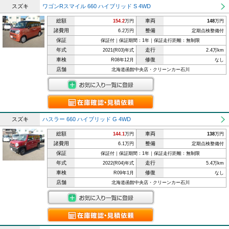
スズキ
ワゴンRスマイル 660 ハイブリッド S 4WD
総額
車両
154.2
万円
148
万円
諸費用
整備
6.2万円
定期点検整備付
保証
保証付｜保証期間：1年｜保証走行距離：無制限
年式
走行
2021(R03)年式
2.4万km
車検
修復
R08年12月
なし
店舗
北海道函館中央店・クリーンカー石川
スズキ
ハスラー 660 ハイブリッド G 4WD
総額
車両
144.1
万円
138
万円
諸費用
整備
6.1万円
定期点検整備付
保証
保証付｜保証期間：1年｜保証走行距離：無制限
年式
走行
2022(R04)年式
5.4万km
車検
修復
R09年1月
なし
店舗
北海道函館中央店・クリーンカー石川