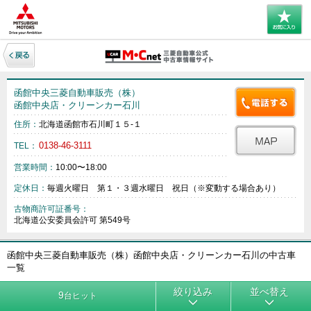
函館中央三菱自動車販売（株）
函館中央店・クリーンカー石川
住所：
北海道函館市石川町１５‐１
0138-46-3111
TEL：
営業時間：
10:00〜18:00
定休日：
毎週火曜日 第１・３週水曜日 祝日（※変動する場合あり）
古物商許可証番号：
北海道公安委員会許可 第549号
函館中央三菱自動車販売（株）函館中央店・クリーンカー石川の中古車
一覧
絞り込み
並べ替え
9
台ヒット