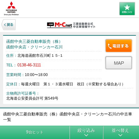
函館中央三菱自動車販売（株）
函館中央店・クリーンカー石川
住所：
北海道函館市石川町１５‐１
0138-46-3111
TEL：
営業時間：
10:00〜18:00
定休日：
毎週火曜日 第１・３週水曜日 祝日（※変動する場合あり）
古物商許可証番号：
北海道公安委員会許可 第549号
函館中央三菱自動車販売（株）函館中央店・クリーンカー石川の中古車
一覧
絞り込み
並べ替え
9
台ヒット