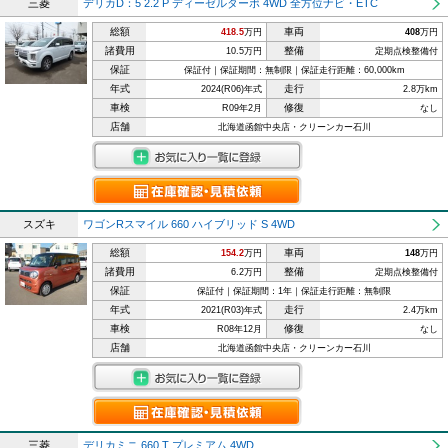
三菱
デリカD：5 2.2 P ディーゼルターボ 4WD 全方位ナビ・ETC
総額
車両
418.5
万円
408
万円
諸費用
整備
10.5万円
定期点検整備付
保証
保証付｜保証期間：無制限｜保証走行距離：60,000km
年式
走行
2024(R06)年式
2.8万km
車検
修復
R09年2月
なし
店舗
北海道函館中央店・クリーンカー石川
スズキ
ワゴンRスマイル 660 ハイブリッド S 4WD
総額
車両
154.2
万円
148
万円
諸費用
整備
6.2万円
定期点検整備付
保証
保証付｜保証期間：1年｜保証走行距離：無制限
年式
走行
2021(R03)年式
2.4万km
車検
修復
R08年12月
なし
店舗
北海道函館中央店・クリーンカー石川
三菱
デリカミニ 660 T プレミアム 4WD