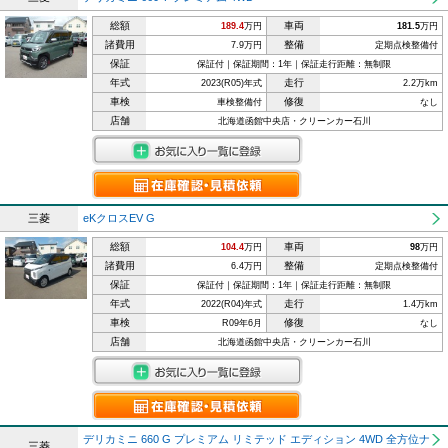
総額
車両
189.4
万円
181.5
万円
諸費用
整備
7.9万円
定期点検整備付
保証
保証付｜保証期間：1年｜保証走行距離：無制限
年式
走行
2023(R05)年式
2.2万km
車検
修復
車検整備付
なし
店舗
北海道函館中央店・クリーンカー石川
三菱
eKクロスEV G
総額
車両
104.4
万円
98
万円
諸費用
整備
6.4万円
定期点検整備付
保証
保証付｜保証期間：1年｜保証走行距離：無制限
年式
走行
2022(R04)年式
1.4万km
車検
修復
R09年6月
なし
店舗
北海道函館中央店・クリーンカー石川
デリカミニ 660 G プレミアム リミテッド エディション 4WD 全方位ナ
三菱