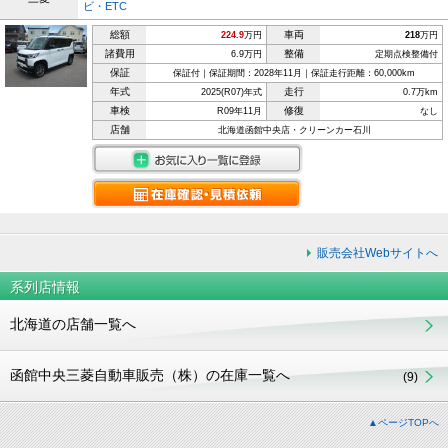
ビ・ETC
総額
車両
224.9
万円
218
万円
諸費用
整備
6.9万円
定期点検整備付
保証
保証付｜保証期間：2028年11月｜保証走行距離：60,000km
年式
走行
2025(R07)年式
0.7万km
車検
修復
R09年11月
なし
店舗
北海道函館中央店・クリーンカー石川
販売会社Webサイトへ
系列店情報
北海道の店舗一覧へ
函館中央三菱自動車販売（株）の在庫一覧へ
(9)
▲ページTOPへ