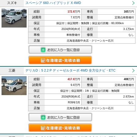
スズキ
スペーシア 660 ハイブリッド X 4WD
総額
車両
172.8
万円
165
万円
諸費用
整備
7.8万円
定期点検整備付
保証
保証付｜保証期間：無制限｜保証走行距離：60,000km
年式
走行
2024(R06)年式
3.1万km
車検
修復
車検整備付
なし
店舗
北海道函館中央店・クリーンカー石川
三菱
デリカD：5 2.2 P ディーゼルターボ 4WD 全方位ナビ・ETC
総額
車両
417.8
万円
408
万円
諸費用
整備
9.8万円
定期点検整備付
保証
保証付｜保証期間：1年｜保証走行距離：無制限
年式
走行
2024(R06)年式
2.9万km
車検
修復
R09年3月
なし
店舗
北海道函館中央店・クリーンカー石川