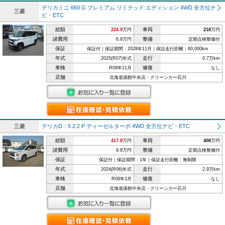
デリカミニ 660 G プレミアム リミテッド エディション 4WD 全方位ナ
三菱
ビ・ETC
総額
車両
224.9
万円
218
万円
諸費用
整備
6.9万円
定期点検整備付
保証
保証付｜保証期間：2028年11月｜保証走行距離：60,000km
年式
走行
2025(R07)年式
0.7万km
車検
修復
R09年11月
なし
店舗
北海道函館中央店・クリーンカー石川
三菱
デリカD：5 2.2 P ディーゼルターボ 4WD 全方位ナビ・ETC
総額
車両
417.8
万円
408
万円
諸費用
整備
9.8万円
定期点検整備付
保証
保証付｜保証期間：1年｜保証走行距離：無制限
年式
走行
2024(R06)年式
2.9万km
車検
修復
R09年3月
なし
店舗
北海道函館中央店・クリーンカー石川