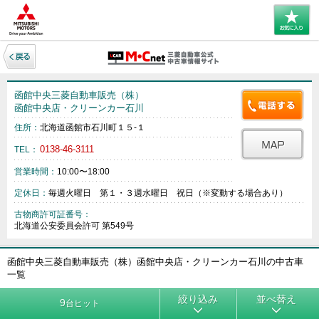
函館中央三菱自動車販売（株）
函館中央店・クリーンカー石川
住所：
北海道函館市石川町１５‐１
0138-46-3111
TEL：
営業時間：
10:00〜18:00
定休日：
毎週火曜日 第１・３週水曜日 祝日（※変動する場合あり）
古物商許可証番号：
北海道公安委員会許可 第549号
函館中央三菱自動車販売（株）函館中央店・クリーンカー石川の中古車
一覧
絞り込み
並べ替え
9
台ヒット