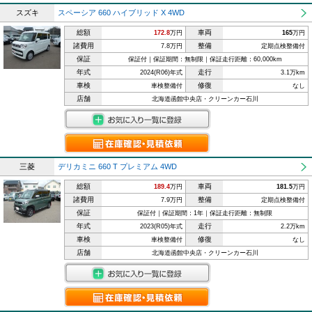
スズキ
スペーシア 660 ハイブリッド X 4WD
総額
車両
172.8
万円
165
万円
諸費用
整備
7.8万円
定期点検整備付
保証
保証付｜保証期間：無制限｜保証走行距離：60,000km
年式
走行
2024(R06)年式
3.1万km
車検
修復
車検整備付
なし
店舗
北海道函館中央店・クリーンカー石川
三菱
デリカミニ 660 T プレミアム 4WD
総額
車両
189.4
万円
181.5
万円
諸費用
整備
7.9万円
定期点検整備付
保証
保証付｜保証期間：1年｜保証走行距離：無制限
年式
走行
2023(R05)年式
2.2万km
車検
修復
車検整備付
なし
店舗
北海道函館中央店・クリーンカー石川