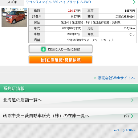
スズキ
ワゴンRスマイル 660 ハイブリッド S 4WD
総額
車両
154.2
万円
148
万円
諸費用
整備
6.2万円
定期点検整備付
保証
保証付｜保証期間：1年｜保証走行距離：無制限
年式
走行
2021(R03)年式
2.4万km
車検
修復
R08年12月
なし
店舗
北海道函館中央店・クリーンカー石川
販売会社Webサイトへ
系列店情報
北海道の店舗一覧へ
函館中央三菱自動車販売（株）の在庫一覧へ
(9)
▲ページTOPへ