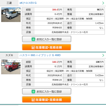
三菱
eKクロスEV G
総額
車両
104.4
万円
98
万円
諸費用
整備
6.4万円
定期点検整備付
保証
保証付｜保証期間：1年｜保証走行距離：無制限
年式
走行
2022(R04)年式
1.4万km
車検
修復
R09年6月
なし
店舗
北海道函館中央店・クリーンカー石川
スズキ
ハスラー 660 ハイブリッド G 4WD
総額
車両
144.1
万円
138
万円
諸費用
整備
6.1万円
定期点検整備付
保証
保証付｜保証期間：1年｜保証走行距離：無制限
年式
走行
2022(R04)年式
5.4万km
車検
修復
R09年1月
なし
店舗
北海道函館中央店・クリーンカー石川