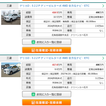
三菱
デリカD：5 2.2 P ディーゼルターボ 4WD 全方位ナビ・ETC
総額
車両
418.5
万円
408
万円
諸費用
整備
10.5万円
定期点検整備付
保証
保証付｜保証期間：無制限｜保証走行距離：60,000km
年式
走行
2024(R06)年式
2.8万km
車検
修復
R09年2月
なし
店舗
北海道函館中央店・クリーンカー石川
三菱
デリカD：5 2.2 P ディーゼルターボ 4WD 全方位ナビ・ETC
総額
車両
417.8
万円
408
万円
諸費用
整備
9.8万円
定期点検整備付
保証
保証付｜保証期間：2027年2月｜保証走行距離：60,000km
年式
走行
2024(R06)年式
3.2万km
車検
修復
R09年2月
なし
店舗
北海道函館中央店・クリーンカー石川