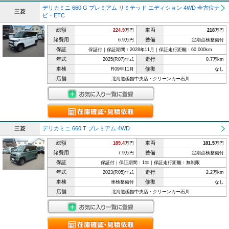
デリカミニ 660 G プレミアム リミテッド エディション 4WD 全方位ナ
三菱
ビ・ETC
総額
車両
224.9
万円
218
万円
諸費用
整備
6.9万円
定期点検整備付
保証
保証付｜保証期間：2028年11月｜保証走行距離：60,000km
年式
走行
2025(R07)年式
0.7万km
車検
修復
R09年11月
なし
店舗
北海道函館中央店・クリーンカー石川
三菱
デリカミニ 660 T プレミアム 4WD
総額
車両
189.4
万円
181.5
万円
諸費用
整備
7.9万円
定期点検整備付
保証
保証付｜保証期間：1年｜保証走行距離：無制限
年式
走行
2023(R05)年式
2.2万km
車検
修復
車検整備付
なし
店舗
北海道函館中央店・クリーンカー石川