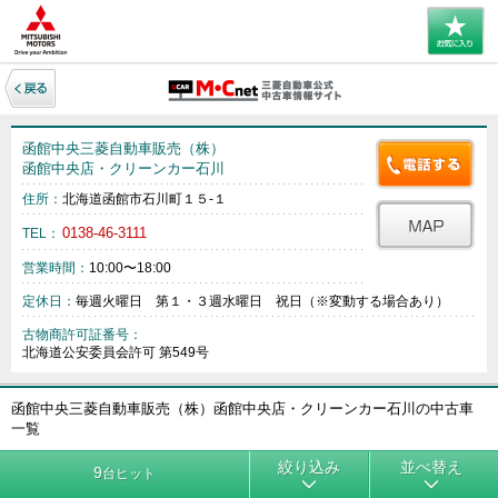
函館中央三菱自動車販売（株）
函館中央店・クリーンカー石川
住所：
北海道函館市石川町１５‐１
0138-46-3111
TEL：
営業時間：
10:00〜18:00
定休日：
毎週火曜日 第１・３週水曜日 祝日（※変動する場合あり）
古物商許可証番号：
北海道公安委員会許可 第549号
函館中央三菱自動車販売（株）函館中央店・クリーンカー石川の中古車
一覧
絞り込み
並べ替え
9
台ヒット