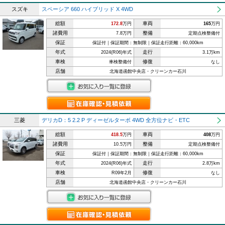
スズキ
スペーシア 660 ハイブリッド X 4WD
総額
車両
172.8
万円
165
万円
諸費用
整備
7.8万円
定期点検整備付
保証
保証付｜保証期間：無制限｜保証走行距離：60,000km
年式
走行
2024(R06)年式
3.1万km
車検
修復
車検整備付
なし
店舗
北海道函館中央店・クリーンカー石川
三菱
デリカD：5 2.2 P ディーゼルターボ 4WD 全方位ナビ・ETC
総額
車両
418.5
万円
408
万円
諸費用
整備
10.5万円
定期点検整備付
保証
保証付｜保証期間：無制限｜保証走行距離：60,000km
年式
走行
2024(R06)年式
2.8万km
車検
修復
R09年2月
なし
店舗
北海道函館中央店・クリーンカー石川