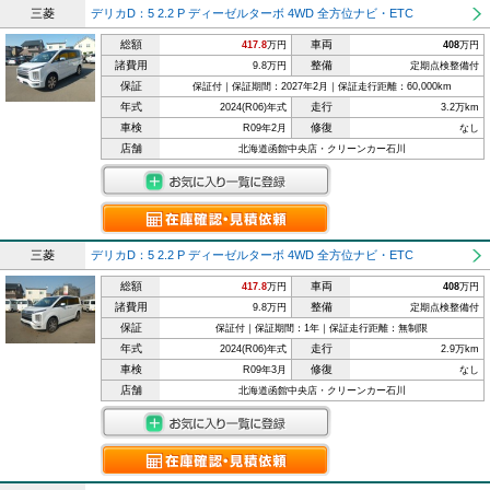
三菱
デリカD：5 2.2 P ディーゼルターボ 4WD 全方位ナビ・ETC
総額
車両
417.8
万円
408
万円
諸費用
整備
9.8万円
定期点検整備付
保証
保証付｜保証期間：2027年2月｜保証走行距離：60,000km
年式
走行
2024(R06)年式
3.2万km
車検
修復
R09年2月
なし
店舗
北海道函館中央店・クリーンカー石川
三菱
デリカD：5 2.2 P ディーゼルターボ 4WD 全方位ナビ・ETC
総額
車両
417.8
万円
408
万円
諸費用
整備
9.8万円
定期点検整備付
保証
保証付｜保証期間：1年｜保証走行距離：無制限
年式
走行
2024(R06)年式
2.9万km
車検
修復
R09年3月
なし
店舗
北海道函館中央店・クリーンカー石川