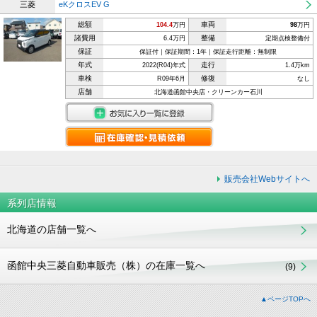
三菱
eKクロスEV G
総額
車両
104.4
万円
98
万円
諸費用
整備
6.4万円
定期点検整備付
保証
保証付｜保証期間：1年｜保証走行距離：無制限
年式
走行
2022(R04)年式
1.4万km
車検
修復
R09年6月
なし
店舗
北海道函館中央店・クリーンカー石川
販売会社Webサイトへ
系列店情報
北海道の店舗一覧へ
函館中央三菱自動車販売（株）の在庫一覧へ
(9)
▲ページTOPへ