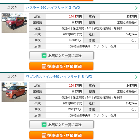
スズキ
ハスラー 660 ハイブリッド G 4WD
総額
車両
144.1
万円
138
万円
諸費用
整備
6.1万円
定期点検整備付
保証
保証付｜保証期間：1年｜保証走行距離：無制限
年式
走行
2022(R04)年式
5.4万km
車検
修復
R09年1月
なし
店舗
北海道函館中央店・クリーンカー石川
スズキ
ワゴンRスマイル 660 ハイブリッド S 4WD
総額
車両
154.2
万円
148
万円
諸費用
整備
6.2万円
定期点検整備付
保証
保証付｜保証期間：1年｜保証走行距離：無制限
年式
走行
2021(R03)年式
2.4万km
車検
修復
R08年12月
なし
店舗
北海道函館中央店・クリーンカー石川