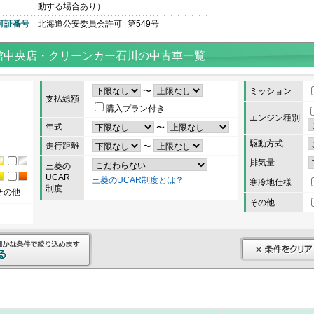
動する場合あり）
可証番号
北海道公安委員会許可
第549号
館中央店・クリーンカー石川の中古車一覧
〜
ミッション
支払総額
購入プラン付き
エンジン種別
年式
〜
駆動方式
走行距離
〜
排気量
三菱の
UCAR
三菱のUCAR制度とは？
寒冷地仕様
制度
その他
その他