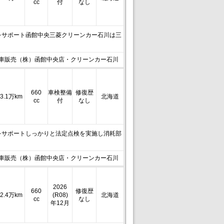
cc
付
なし
をサポート函館中央三菱クリーンカー石川は三
車販売（株）函館中央店・クリーンカー石川
660
車検整備
修復歴
3.1万km
北海道
cc
付
なし
をサポートしっかりと法定点検を実施し消耗部
車販売（株）函館中央店・クリーンカー石川
2026
660
修復歴
2.4万km
(R08)
北海道
cc
なし
年12月