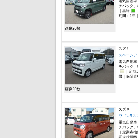
電気自動車
チバック、
｜黒緑
期間：1年
画像20枚
スズキ
スペーシア 
電気自動車
チバック、
｜定期
限｜保証走行
画像20枚
スズキ
ワゴンRスマ
電気自動車
チバック、
｜定期点検
証走行距離