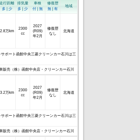
走行距離
排気量
車検
修復歴
地域
多
|
少
多
|
少
付
|
無
無
|
有
2027
2300
修復歴
2.8万km
(R09)
北海道
cc
なし
年2月
をサポート函館中央三菱クリーンカー石川は三
車販売（株）函館中央店・クリーンカー石川
2027
2300
修復歴
3.2万km
(R09)
北海道
cc
なし
年2月
をサポート函館中央三菱クリーンカー石川は三
車販売（株）函館中央店・クリーンカー石川