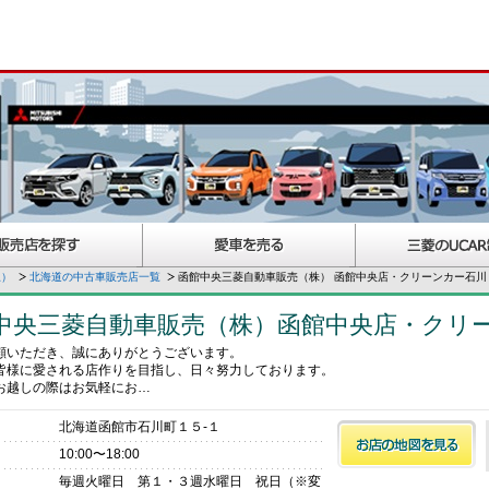
択）
北海道の中古車販売店一覧
函館中央三菱自動車販売（株） 函館中央店・クリーンカー石川
中央三菱自動車販売（株）函館中央店・クリ
顧いただき、誠にありがとうございます。
皆様に愛される店作りを目指し、日々努力しております。
お越しの際はお気軽にお…
北海道函館市石川町１５‐１
10:00〜18:00
毎週火曜日 第１・３週水曜日 祝日（※変