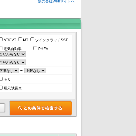
販売会社Webサイトへ
AT/CVT
MT
ツインクラッチSST
電気自動車
PHEV
〜
あり
展示試乗車