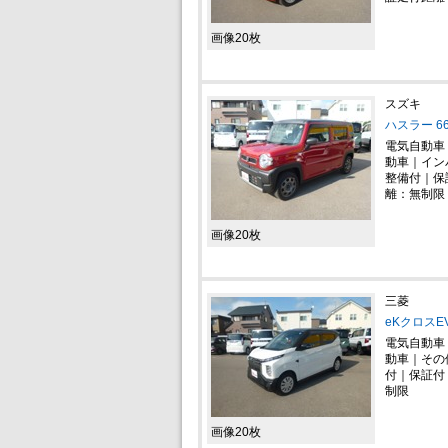
画像20枚
スズキ
ハスラー 6
電気自動車
動車｜イン
整備付｜保
離：無制限
画像20枚
三菱
eKクロスE
電気自動車
動車｜その
付｜保証付
制限
画像20枚