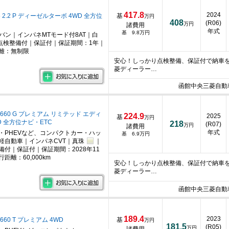
417.8
2024
 2.2 P ディーゼルターボ 4WD 全方位
基
万円
408
(R06)
万円
諸費用
年式
基 9.8万円
ニバン｜インパネMTモード付8AT｜白
点検整備付｜保証付｜保証期間：1年｜
離：無制限
安心！しっかり点検整備、保証付で納車
菱ディーラー…
函館中央三菱自動
660 G プレミアム リミテッド エディ
224.9
2025
基
万円
D 全方位ナビ・ETC
218
(R07)
万円
諸費用
年式
・PHEVなど、コンパクトカー・ハッ
基 6.9万円
軽自動車｜インパネCVT｜真珠
｜
備付｜保証付｜保証期間：2028年11
距離：60,000km
安心！しっかり点検整備、保証付で納車
菱ディーラー…
函館中央三菱自動
189.4
2023
660 T プレミアム 4WD
基
万円
181.5
(R05)
万円
諸費用