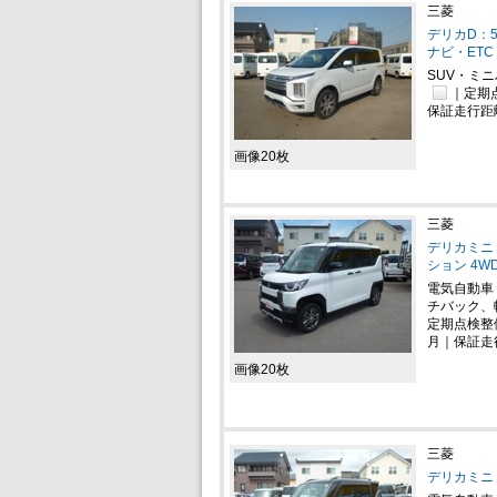
三菱
デリカD：5
ナビ・ETC
SUV・ミ
｜定期
保証走行距
画像20枚
三菱
デリカミニ 
ション 4W
電気自動車
チバック、
定期点検整
月｜保証走行
画像20枚
三菱
デリカミニ 