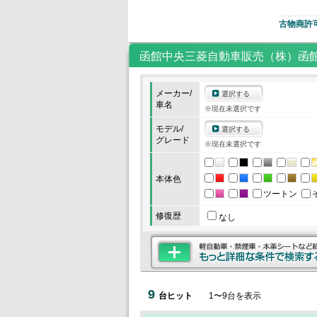
古物商許
函館中央三菱自動車販売（株）函
メーカー/
選択する
車名
※現在未選択です
モデル/
選択する
グレード
※現在未選択です
本体色
ツートン
修復歴
なし
9
台ヒット
1
〜
9
台を表示