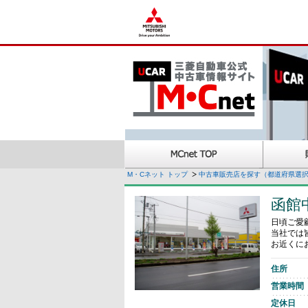
M・Cネット トップ
中古車販売店を探す（都道府県選
函館
日頃ご愛
当社では
お近くに
住所
営業時間
定休日