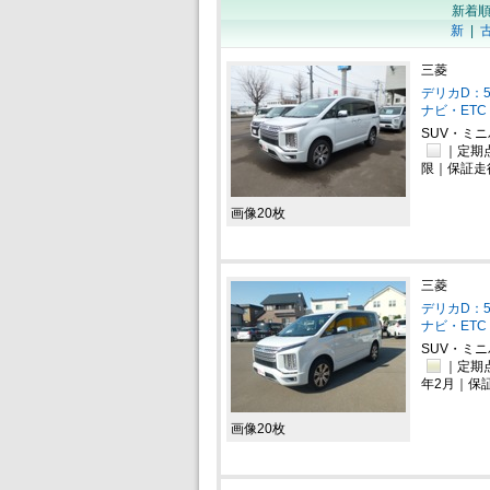
新着
新
|
三菱
デリカD：5
ナビ・ETC
SUV・ミ
｜定期
限｜保証走行
画像20枚
三菱
デリカD：5
ナビ・ETC
SUV・ミ
｜定期点
年2月｜保証
画像20枚