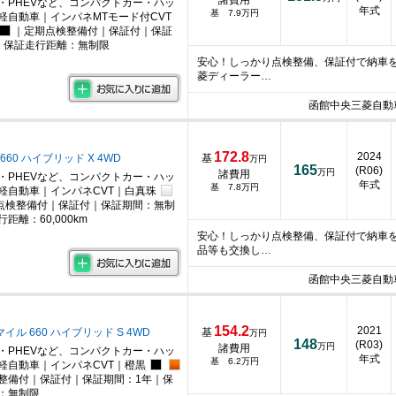
・PHEVなど、コンパクトカー・ハッ
年式
基 7.9万円
軽自動車｜インパネMTモード付CVT
｜定期点検整備付｜保証付｜保証
｜保証走行距離：無制限
安心！しっかり点検整備、保証付で納車
菱ディーラー…
函館中央三菱自動
172.8
2024
660 ハイブリッド X 4WD
基
万円
165
(R06)
万円
諸費用
・PHEVなど、コンパクトカー・ハッ
年式
基 7.8万円
軽自動車｜インパネCVT｜白真珠
点検整備付｜保証付｜保証期間：無制
距離：60,000km
安心！しっかり点検整備、保証付で納車
品等も交換し…
函館中央三菱自動
154.2
2021
イル 660 ハイブリッド S 4WD
基
万円
148
(R03)
万円
諸費用
・PHEVなど、コンパクトカー・ハッ
年式
基 6.2万円
軽自動車｜インパネCVT｜橙黒
整備付｜保証付｜保証期間：1年｜保
：無制限