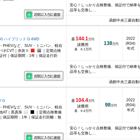
安心！しっかり点検整備、保証付で納車
品等も交換し…
函館中央三菱自動
144.1
2022
60 ハイブリッド G 4WD
基
万円
138
(R04)
万円
諸費用
・PHEVなど、SUV・ミニバン、軽自
年式
基 6.1万円
パネCVT｜赤灰Ⅱ
｜定期点検
証付｜保証期間：1年｜保証走行距
安心！しっかり点検整備、保証付で納車
品等も交換し…
函館中央三菱自動
104.4
2022
V G
基
万円
98
(R04)
万円
諸費用
・PHEVなど、SUV・ミニバン、軽自
年式
基 6.4万円
他AT｜黒真珠
｜定期点検整備
｜保証期間：1年｜保証走行距離：無
安心！しっかり点検整備、保証付で納車
品等も交換し…