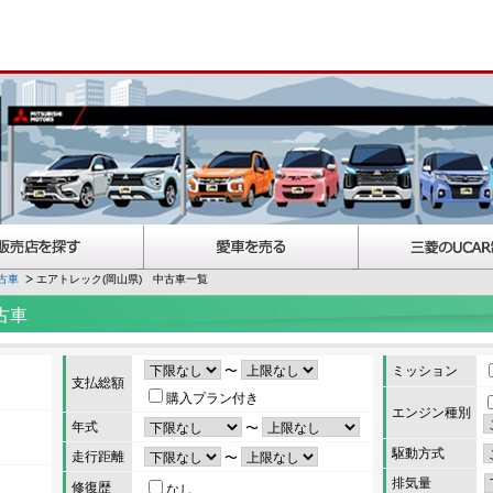
古車
エアトレック(岡山県) 中古車一覧
古車
〜
ミッション
支払総額
購入プラン付き
エンジン種別
年式
〜
駆動方式
走行距離
〜
排気量
修復歴
なし