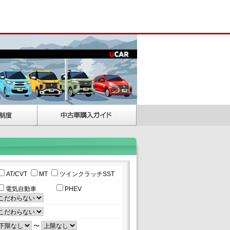
AT/CVT
MT
ツインクラッチSST
電気自動車
PHEV
〜