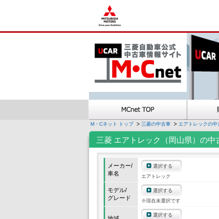
M・Cネット トップ
三菱の中古車
エアトレックの中
三菱 エアトレック（岡山県）の中
メーカー/
選択する
車名
エアトレック
モデル/
選択する
グレード
※現在未選択です
選択する
地域