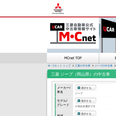
M・Cネット トップ
三菱の中古車
ジープの中古車
三菱 ジープ（岡山県）の中古車
メーカー/
選択する
車名
ジープ
モデル/
選択する
グレード
※現在未選択です
選択する
地域