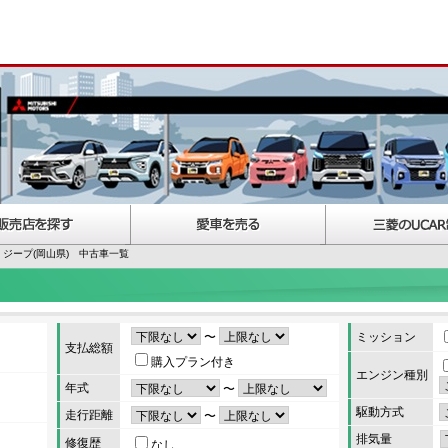
ジープ(岡山県) 中古車一覧
〜
ミッション
支払総額
購入プラン付き
エンジン種別
年式
〜
駆動方式
走行距離
〜
排気量
修復歴
なし