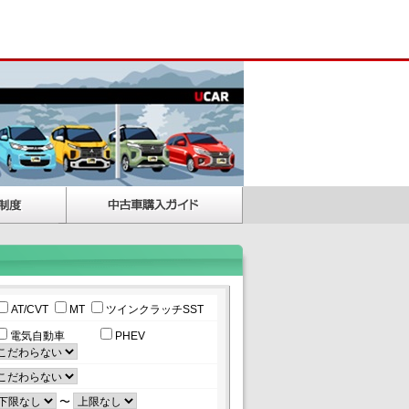
AT/CVT
MT
ツインクラッチSST
電気自動車
PHEV
〜