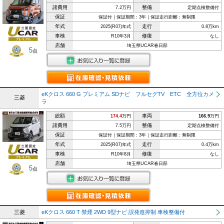
諸費用
整備
7.2万円
定期点検整備付
保証
保証付｜保証期間：3年｜保証走行距離：無制限
年式
走行
2025(R07)年式
0.8万km
車検
修復
R10年3月
なし
店舗
埼玉県UCAR春日部
5
点
eKクロス 660 G プレミアム SDナビ フルセグTV ETC 全方位カメ
三菱
ラ
総額
車両
174.4
万円
166.9
万円
諸費用
整備
7.5万円
定期点検整備付
保証
保証付｜保証期間：3年｜保証走行距離：無制限
年式
走行
2025(R07)年式
0.4万km
車検
修復
R10年8月
なし
店舗
埼玉県UCAR春日部
5
点
三菱
eKクロス 660 T 禁煙 2WD 9型ナビ 誤発進抑制 車検整備付