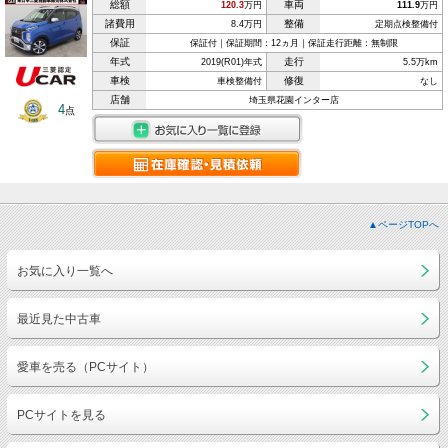
総額
車両
120.3
万円
111.9
万円
諸費用
整備
8.4万円
定期点検整備付
保証
保証付｜保証期間：12ヵ月｜保証走行距離：無制限
年式
走行
2019(R01)年式
5.5万km
車検
修復
車検整備付
なし
店舗
埼玉県花園インター店
4
点
▲ページTOPへ
お気に入り一覧へ
最近見た中古車
愛車を売る（PCサイト）
PCサイトを見る