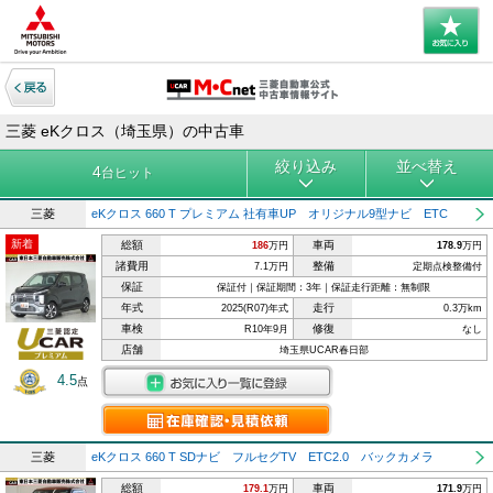
三菱 eKクロス（埼玉県）の中古車
絞り込み
並べ替え
4
台ヒット
三菱
eKクロス 660 T プレミアム 社有車UP オリジナル9型ナビ ETC
新着
総額
車両
186
万円
178.9
万円
諸費用
整備
7.1万円
定期点検整備付
保証
保証付｜保証期間：3年｜保証走行距離：無制限
年式
走行
2025(R07)年式
0.3万km
車検
修復
R10年9月
なし
店舗
埼玉県UCAR春日部
4.5
点
三菱
eKクロス 660 T SDナビ フルセグTV ETC2.0 バックカメラ
総額
車両
179.1
万円
171.9
万円