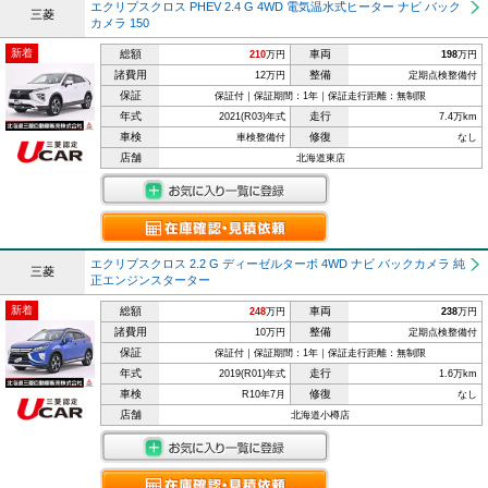
エクリプスクロス PHEV 2.4 G 4WD 電気温水式ヒーター ナビ バック
三菱
カメラ 150
新着
総額
車両
210
万円
198
万円
諸費用
整備
12万円
定期点検整備付
保証
保証付｜保証期間：1年｜保証走行距離：無制限
年式
走行
2021(R03)年式
7.4万km
車検
修復
車検整備付
なし
店舗
北海道東店
エクリプスクロス 2.2 G ディーゼルターボ 4WD ナビ バックカメラ 純
三菱
正エンジンスターター
新着
総額
車両
248
万円
238
万円
諸費用
整備
10万円
定期点検整備付
保証
保証付｜保証期間：1年｜保証走行距離：無制限
年式
走行
2019(R01)年式
1.6万km
車検
修復
R10年7月
なし
店舗
北海道小樽店