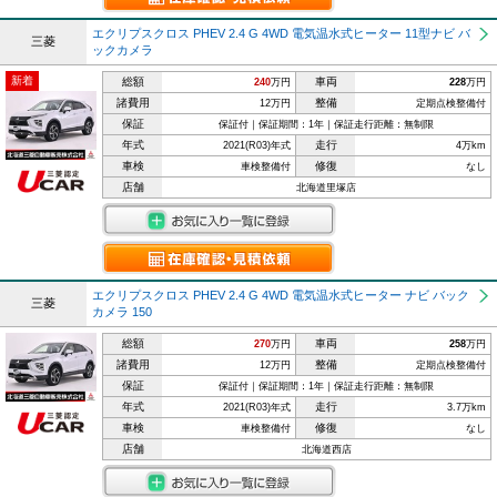
エクリプスクロス PHEV 2.4 G 4WD 電気温水式ヒーター 11型ナビ バ
三菱
ックカメラ
新着
総額
車両
240
万円
228
万円
諸費用
整備
12万円
定期点検整備付
保証
保証付｜保証期間：1年｜保証走行距離：無制限
年式
走行
2021(R03)年式
4万km
車検
修復
車検整備付
なし
店舗
北海道里塚店
エクリプスクロス PHEV 2.4 G 4WD 電気温水式ヒーター ナビ バック
三菱
カメラ 150
総額
車両
270
万円
258
万円
諸費用
整備
12万円
定期点検整備付
保証
保証付｜保証期間：1年｜保証走行距離：無制限
年式
走行
2021(R03)年式
3.7万km
車検
修復
車検整備付
なし
店舗
北海道西店