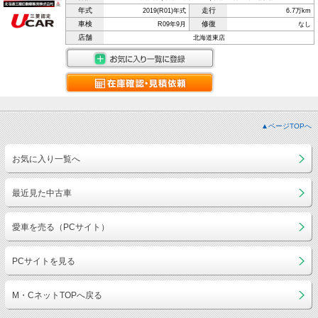
年式
走行
2019(R01)年式
6.7万km
車検
修復
R09年9月
なし
店舗
北海道東店
▲ページTOPへ
お気に入り一覧へ
最近見た中古車
愛車を売る（PCサイト）
PCサイトを見る
M・CネットTOPへ戻る