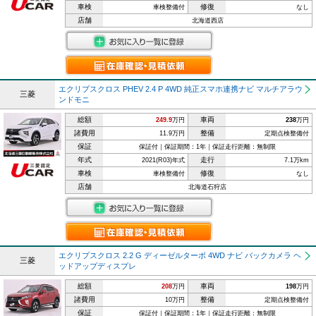
車検
修復
車検整備付
なし
店舗
北海道西店
エクリプスクロス PHEV 2.4 P 4WD 純正スマホ連携ナビ マルチアラウ
三菱
ンドモニ
総額
車両
249.9
万円
238
万円
諸費用
整備
11.9万円
定期点検整備付
保証
保証付｜保証期間：1年｜保証走行距離：無制限
年式
走行
2021(R03)年式
7.1万km
車検
修復
車検整備付
なし
店舗
北海道石狩店
エクリプスクロス 2.2 G ディーゼルターボ 4WD ナビ バックカメラ ヘ
三菱
ッドアップディスプレ
総額
車両
208
万円
198
万円
諸費用
整備
10万円
定期点検整備付
保証
保証付｜保証期間：1年｜保証走行距離：無制限