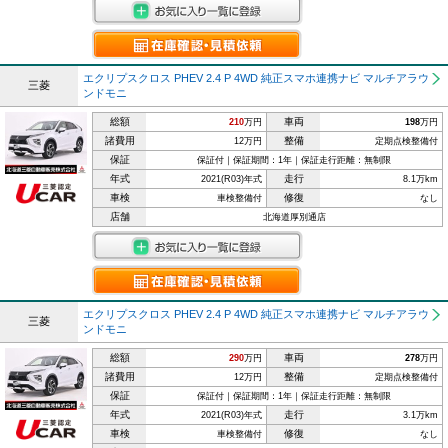
エクリプスクロス PHEV 2.4 P 4WD 純正スマホ連携ナビ マルチアラウ
三菱
ンドモニ
総額
車両
210
万円
198
万円
諸費用
整備
12万円
定期点検整備付
保証
保証付｜保証期間：1年｜保証走行距離：無制限
年式
走行
2021(R03)年式
8.1万km
車検
修復
車検整備付
なし
店舗
北海道厚別通店
エクリプスクロス PHEV 2.4 P 4WD 純正スマホ連携ナビ マルチアラウ
三菱
ンドモニ
総額
車両
290
万円
278
万円
諸費用
整備
12万円
定期点検整備付
保証
保証付｜保証期間：1年｜保証走行距離：無制限
年式
走行
2021(R03)年式
3.1万km
車検
修復
車検整備付
なし