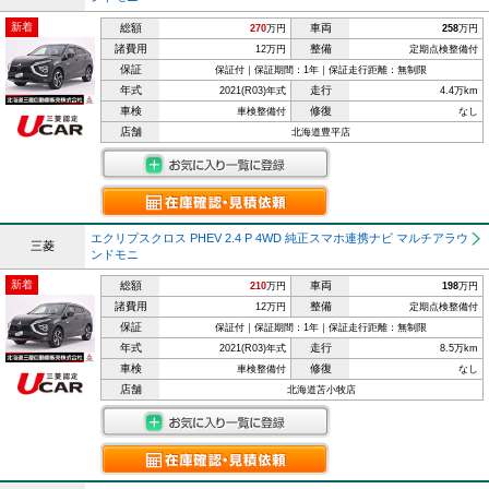
新着
総額
車両
270
万円
258
万円
諸費用
整備
12万円
定期点検整備付
保証
保証付｜保証期間：1年｜保証走行距離：無制限
年式
走行
2021(R03)年式
4.4万km
車検
修復
車検整備付
なし
店舗
北海道豊平店
エクリプスクロス PHEV 2.4 P 4WD 純正スマホ連携ナビ マルチアラウ
三菱
ンドモニ
新着
総額
車両
210
万円
198
万円
諸費用
整備
12万円
定期点検整備付
保証
保証付｜保証期間：1年｜保証走行距離：無制限
年式
走行
2021(R03)年式
8.5万km
車検
修復
車検整備付
なし
店舗
北海道苫小牧店