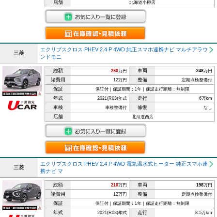
店舗
北海道小樽店
エクリプスクロス PHEV 2.4 P 4WD 純正スマホ連携ナビ マルチアラウ
三菱
ンドモニ
総額
車両
260
万円
248
万円
諸費用
整備
12万円
定期点検整備付
保証
保証付｜保証期間：1年｜保証走行距離：無制限
年式
走行
2021(R03)年式
6万km
車検
修復
車検整備付
なし
店舗
北海道西店
エクリプスクロス PHEV 2.4 P 4WD 電気温水式ヒーター 純正スマホ連
三菱
携ナビ マ
総額
車両
210
万円
198
万円
諸費用
整備
12万円
定期点検整備付
保証
保証付｜保証期間：1年｜保証走行距離：無制限
年式
走行
2021(R03)年式
8.5万km