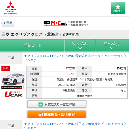
三菱 エクリプスクロス（北海道）の中古車
絞り込み
並べ替え
15
台ヒット
エクリプスクロス PHEV 2.4 P 4WD 電気温水式ヒーター パワーサウン
三菱
ドシステ
新着
総額
車両
270
万円
258
万円
諸費用
整備
12万円
定期点検整備付
保証
保証付｜保証期間：1年｜保証走行距離：無制限
年式
走行
2021(R03)年式
4.9万km
車検
修復
車検整備付
なし
店舗
北海道小樽店
エクリプスクロス PHEV 2.4 P 4WD 純正スマホ連携ナビ マルチアラウ
三菱
ンドモニ