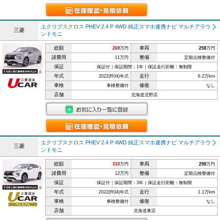
エクリプスクロス PHEV 2.4 P 4WD 純正スマホ連携ナビ マルチアラウ
三菱
ンドモニ
総額
車両
269
万円
258
万円
諸費用
整備
11万円
定期点検整備付
保証
保証付｜保証期間：1年｜保証走行距離：無制限
年式
走行
2022(R04)年式
6.2万km
車検
修復
車検整備付
なし
店舗
北海道北野店
エクリプスクロス PHEV 2.4 P 4WD 純正スマホ連携ナビ マルチアラウ
三菱
ンドモニ
総額
車両
310
万円
298
万円
諸費用
整備
12万円
定期点検整備付
保証
保証付｜保証期間：3年｜保証走行距離：無制限
年式
走行
2022(R04)年式
1.1万km
車検
修復
車検整備付
なし
店舗
北海道東店