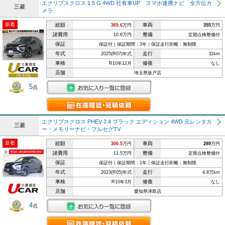
エクリプスクロス 1.5 G 4WD 社有車UP スマホ連携ナビ 全方位カ
三菱
メラ
新着
総額
車両
365.6
万円
355
万円
諸費用
整備
10.6万円
定期点検整備付
保証
保証付｜保証期間：3年｜保証走行距離：無制限
年式
走行
2025(R07)年式
11km
車検
修復
R10年12月
なし
店舗
埼玉県坂戸店
5
点
エクリプスクロス PHEV 2.4 ブラック エディション 4WD 元レンタカ
三菱
ー・メモリーナビ・フルセグTV
新着
総額
車両
300.5
万円
289
万円
諸費用
整備
11.5万円
定期点検整備付
保証
保証付｜保証期間：1年｜保証走行距離：無制限
年式
走行
2023(R05)年式
4.8万km
車検
修復
R10年3月
なし
店舗
愛知県津島店
4
点