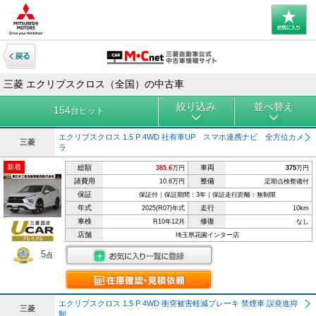
三菱 エクリプスクロス（全国）の中古車
絞り込み
並べ替え
154
台ヒット
エクリプスクロス 1.5 P 4WD 社有車UP スマホ連携ナビ 全方位カメ
三菱
ラ
新着
総額
車両
385.6
万円
375
万円
諸費用
整備
10.6万円
定期点検整備付
保証
保証付｜保証期間：3年｜保証走行距離：無制限
年式
走行
2025(R07)年式
10km
車検
修復
R10年12月
なし
店舗
埼玉県花園インター店
5
点
エクリプスクロス 1.5 P 4WD 衝突被害軽減ブレーキ 禁煙車 誤発進抑
三菱
制