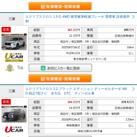
エクリプスクロス 1.5 G 4WD 衝突被害軽減ブレーキ 禁煙車 誤発進抑
三菱
制
新着
総額
車両
367.3
万円
355
万円
諸費用
整備
12.3万円
定期点検整備付
保証
保証付｜保証期間：3年｜保証走行距離：無制限
年式
走行
2025(R07)年式
10km
車検
修復
R10年12月
なし
店舗
東京都多摩ニュータウン店
S
点
エクリプスクロス 2.2 ブラック エディション ディーゼルターボ 4W
三菱
D 純正7型ナビ 全方位 ETC ディーゼル車
新着
総額
車両
294.3
万円
279.5
万円
諸費用
整備
14.8万円
定期点検整備付
保証
保証付｜保証期間：1年｜保証走行距離：無制限
年式
走行
2019(R01)年式
1万km
車検
修復
車検整備付
なし
店舗
神奈川県UCAR平塚