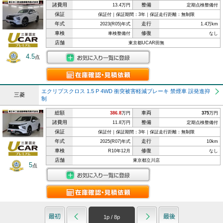
諸費用
整備
13.4万円
定期点検整備付
保証
保証付｜保証期間：3年｜保証走行距離：無制限
年式
走行
2023(R05)年式
1.4万km
車検
修復
車検整備付
なし
店舗
東京都UCAR田無
4.5
点
エクリプスクロス 1.5 P 4WD 衝突被害軽減ブレーキ 禁煙車 誤発進抑
三菱
制
総額
車両
386.8
万円
375
万円
諸費用
整備
11.8万円
定期点検整備付
保証
保証付｜保証期間：3年｜保証走行距離：無制限
年式
走行
2025(R07)年式
10km
車検
修復
R10年12月
なし
店舗
東京都立川店
5
点
1
p /
8
p