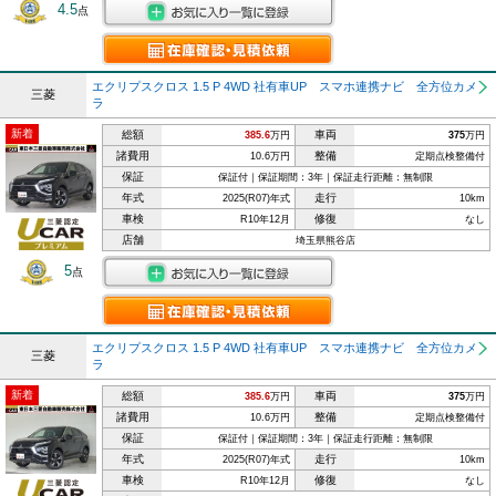
4.5
点
エクリプスクロス 1.5 P 4WD 社有車UP スマホ連携ナビ 全方位カメ
三菱
ラ
新着
総額
車両
385.6
万円
375
万円
諸費用
整備
10.6万円
定期点検整備付
保証
保証付｜保証期間：3年｜保証走行距離：無制限
年式
走行
2025(R07)年式
10km
車検
修復
R10年12月
なし
店舗
埼玉県熊谷店
5
点
エクリプスクロス 1.5 P 4WD 社有車UP スマホ連携ナビ 全方位カメ
三菱
ラ
新着
総額
車両
385.6
万円
375
万円
諸費用
整備
10.6万円
定期点検整備付
保証
保証付｜保証期間：3年｜保証走行距離：無制限
年式
走行
2025(R07)年式
10km
車検
修復
R10年12月
なし