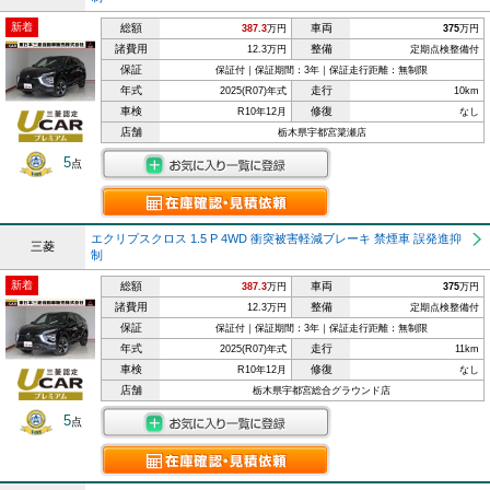
新着
総額
車両
387.3
万円
375
万円
諸費用
整備
12.3万円
定期点検整備付
保証
保証付｜保証期間：3年｜保証走行距離：無制限
年式
走行
2025(R07)年式
10km
車検
修復
R10年12月
なし
店舗
栃木県宇都宮簗瀬店
5
点
エクリプスクロス 1.5 P 4WD 衝突被害軽減ブレーキ 禁煙車 誤発進抑
三菱
制
新着
総額
車両
387.3
万円
375
万円
諸費用
整備
12.3万円
定期点検整備付
保証
保証付｜保証期間：3年｜保証走行距離：無制限
年式
走行
2025(R07)年式
11km
車検
修復
R10年12月
なし
店舗
栃木県宇都宮総合グラウンド店
5
点