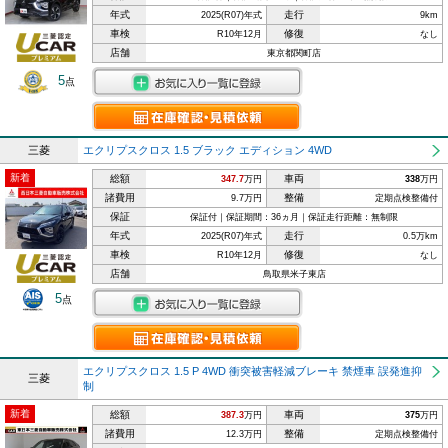
年式
走行
2025(R07)年式
9km
車検
修復
R10年12月
なし
店舗
東京都関町店
5
点
三菱
エクリプスクロス 1.5 ブラック エディション 4WD
新着
総額
車両
347.7
万円
338
万円
諸費用
整備
9.7万円
定期点検整備付
保証
保証付｜保証期間：36ヵ月｜保証走行距離：無制限
年式
走行
2025(R07)年式
0.5万km
車検
修復
R10年12月
なし
店舗
鳥取県米子東店
5
点
エクリプスクロス 1.5 P 4WD 衝突被害軽減ブレーキ 禁煙車 誤発進抑
三菱
制
新着
総額
車両
387.3
万円
375
万円
諸費用
整備
12.3万円
定期点検整備付