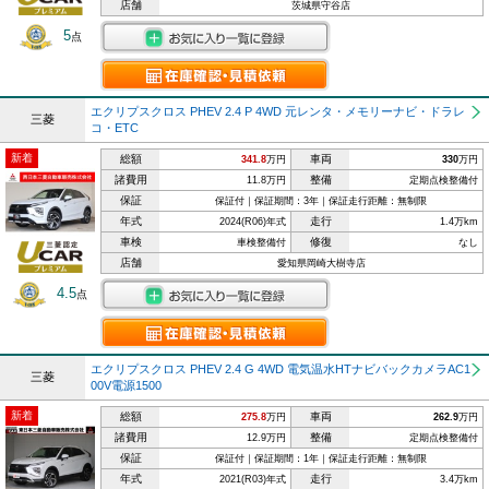
店舗
茨城県守谷店
5
点
エクリプスクロス PHEV 2.4 P 4WD 元レンタ・メモリーナビ・ドラレ
三菱
コ・ETC
新着
総額
車両
341.8
万円
330
万円
諸費用
整備
11.8万円
定期点検整備付
保証
保証付｜保証期間：3年｜保証走行距離：無制限
年式
走行
2024(R06)年式
1.4万km
車検
修復
車検整備付
なし
店舗
愛知県岡崎大樹寺店
4.5
点
エクリプスクロス PHEV 2.4 G 4WD 電気温水HTナビバックカメラAC1
三菱
00V電源1500
新着
総額
車両
275.8
万円
262.9
万円
諸費用
整備
12.9万円
定期点検整備付
保証
保証付｜保証期間：1年｜保証走行距離：無制限
年式
走行
2021(R03)年式
3.4万km