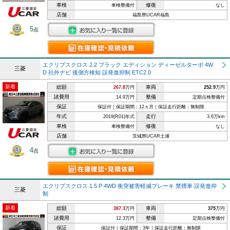
車検
修復
車検整備付
なし
店舗
福島県UCAR福島
5
点
エクリプスクロス 2.2 ブラック エディション ディーゼルターボ 4W
三菱
D 社外ナビ 後側方検知 誤発進抑制 ETC2.0
新着
総額
車両
267.8
万円
252.9
万円
諸費用
整備
14.9万円
定期点検整備付
保証
保証付｜保証期間：12ヵ月｜保証走行距離：無制限
年式
走行
2019(R01)年式
3.6万km
車検
修復
車検整備付
なし
店舗
茨城県UCAR土浦
4
点
エクリプスクロス 1.5 P 4WD 衝突被害軽減ブレーキ 禁煙車 誤発進抑
三菱
制
新着
総額
車両
387.3
万円
375
万円
諸費用
整備
12.3万円
定期点検整備付
保証
保証付｜保証期間：3年｜保証走行距離：無制限