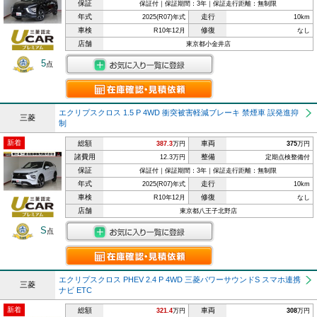
保証
保証付｜保証期間：3年｜保証走行距離：無制限
年式
走行
2025(R07)年式
10km
車検
修復
R10年12月
なし
店舗
東京都小金井店
5
点
エクリプスクロス 1.5 P 4WD 衝突被害軽減ブレーキ 禁煙車 誤発進抑
三菱
制
新着
総額
車両
387.3
万円
375
万円
諸費用
整備
12.3万円
定期点検整備付
保証
保証付｜保証期間：3年｜保証走行距離：無制限
年式
走行
2025(R07)年式
10km
車検
修復
R10年12月
なし
店舗
東京都八王子北野店
S
点
エクリプスクロス PHEV 2.4 P 4WD 三菱パワーサウンドS スマホ連携
三菱
ナビ ETC
新着
総額
車両
321.4
万円
308
万円