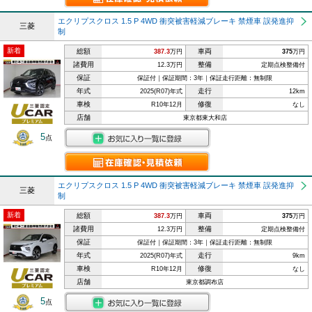
エクリプスクロス 1.5 P 4WD 衝突被害軽減ブレーキ 禁煙車 誤発進抑
三菱
制
新着
総額
車両
387.3
万円
375
万円
諸費用
整備
12.3万円
定期点検整備付
保証
保証付｜保証期間：3年｜保証走行距離：無制限
年式
走行
2025(R07)年式
12km
車検
修復
R10年12月
なし
店舗
東京都東大和店
5
点
エクリプスクロス 1.5 P 4WD 衝突被害軽減ブレーキ 禁煙車 誤発進抑
三菱
制
新着
総額
車両
387.3
万円
375
万円
諸費用
整備
12.3万円
定期点検整備付
保証
保証付｜保証期間：3年｜保証走行距離：無制限
年式
走行
2025(R07)年式
9km
車検
修復
R10年12月
なし
店舗
東京都調布店
5
点