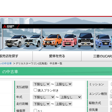
ンの中古車
デリカスターワゴン(北海道) 中古車一覧
）の中古車
〜
ミッション
支払総額
購入プラン付き
エンジン種別
年式
〜
駆動方式
走行距離
〜
排気量
修復歴
なし