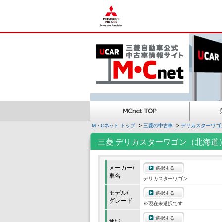
M・Cネット トップ
三菱の中古車
デリカスターワゴ
三菱 デリカスターワゴン（北海道
メーカー/
選択する
車名
デリカスターワゴン
モデル/
選択する
グレード
※現在未選択です
選択する
地域