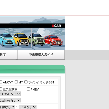
AT/CVT
MT
ツインクラッチSST
電気自動車
PHEV
〜