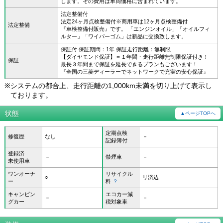
します。その費用は車両価格に含まれています。
法定整備付
法定24ヶ月点検整備付※商用車は12ヶ月点検整備付
法定整備
『車検整備付販売』です。 「エンジンオイル」「オイルフィ
ルター」「ワイパーゴム」は新品に交換致します。
保証付 保証期間：1年 保証走行距離：無制限
【ダイヤモンド保証】＝１年間・走行距離無制限保証付き！
保証
最長３年間まで保証を延長できるプランもございます！
『全国の三菱ディーラーでネットワークで充実の安心保証』
※
システムの都合上、走行距離の1,000km未満を切り上げて表示し
ております。
状態
▲ページTOPへ
定期点検
修復歴
なし
－
記録簿付
登録済
－
禁煙車
－
未使用車
ワンオーナ
リサイクル
○
リ済込
ー
料
？
キャンピン
エコカー減
－
－
グカー
税対象車