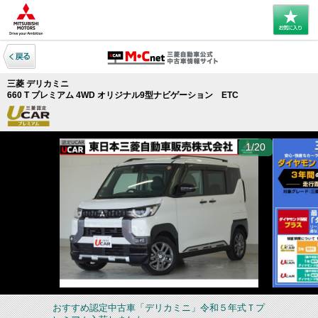
三菱 デリカミニ
660 T プレミアム 4WD オリジナル9型ナビゲーション ETC
1/20
おすすめ認定中古車「デリカミニ」令和５年式Ｔプ