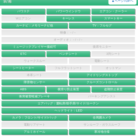
装備
▲ページTOPへ
パワステ
パワーウインドウ
エアコン・クーラー
Wエアコン
キーレス
スマートキー
カーナビ：メモリーナビ他
TV：フルセグ
映像：－/－
オーディオ：－/－/－
ミュージックプレイヤー接続可
後席モニター
ETC
ベンチシート
3列シート
ウォークスルー
電動シート
シートヒーター
フルフラットシート
オットマン
本革シート
アイドリングストップ
障害物センサー
クルーズコントロール
ABS
横滑り防止装置
盗難防止装置
衝突被害軽減ブレーキ
パーキングアシスト
エアバッグ：運転席/助手席/サイド/カーテン
ヘッドライト：LED
カメラ：フロント/サイド/バック
全周囲カメラ
電動リアゲート
サンルーフ・ガラスルーフ
アルミホイール
寒冷地仕様