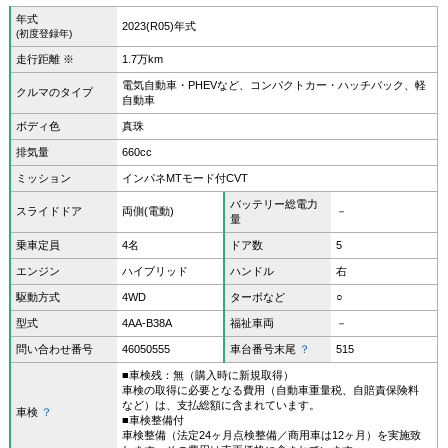
年式
2023(R05)年式
(初度登録年)
走行距離 ※
1.7万km
電気自動車・PHEVなど、コンパクトカー・ハッチバック、軽
クルマのタイプ
自動車
ボディ色
真珠
排気量
660cc
ミッション
インパネMTモード付CVT
バッテリー総電力
スライドドア
両側(電動)
－
量
乗車定員
4名
ドア数
5
エンジン
ハイブリッド
ハンドル
右
駆動方式
4WD
ターボなど
○
型式
4AA-B38A
福祉車両
－
問い合わせ番号
46050555
車台番号末尾
？
515
■車検残：無（購入時に新規取得）
車検の取得に必要となる費用（自動車重量税、自賠責保険料
など）は、支払総額に含まれています。
車検
？
■車検整備付
車検整備（法定24ヶ月点検整備／商用車は12ヶ月）を実施致