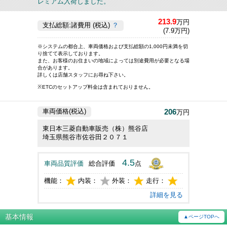
レミアム入荷しました。
213.9
万円
支払総額:諸費用 (税込)
？
(7.9万円)
※システムの都合上、車両価格および支払総額の1,000円未満を切
り捨てて表示しております。
また、お客様のお住まいの地域によっては別途費用が必要となる場
合があります。
詳しくは店舗スタッフにお尋ね下さい。
※ETCのセットアップ料金は含まれておりません。
206
車両価格(税込)
万円
東日本三菱自動車販売（株）熊谷店
埼玉県熊谷市佐谷田２０７１
4.5
車両品質評価
総合評価
点
機能：
内装：
外装：
走行：
詳細を見る
基本情報
▲ページTOPへ