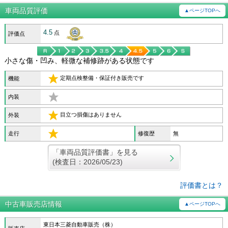
車両品質評価
▲ページTOPへ
4.5
点
評価点
小さな傷・凹み、軽微な補修跡がある状態です
定期点検整備・保証付き販売です
機能
内装
目立つ損傷はありません
外装
走行
修復歴
無
「車両品質評価書」を見る
(検査日：2026/05/23)
評価書とは？
中古車販売店情報
▲ページTOPへ
東日本三菱自動車販売（株）