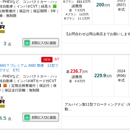
2025
・PHEVなど、コンパクトカー・ハッ
Bプラン
211.1
万円
200
(R07)
万円
諸費用
軽自動車｜インパネCVT｜緑黒Ⅱ
年式
基 7.5万円
点検整備付｜保証付｜保証期間：3年｜
Aプラン 14万円
離：無制限
Bプラン 11.1万円
【お問合わせは岡山南店までお願いしま
3
点
8/7
660 T プレミアム 4WD 禁煙 11型フ
グナビ ETC
236.7
2024
基
万円
229.9
(R06)
・PHEVなど、コンパクトカー・ハッ
万円
諸費用
年式
軽自動車｜インパネMTモード付CVT
基 6.8万円
｜定期点検整備付｜保証付｜保
年｜保証走行距離：無制限
アルパイン製11型フローティングナビ（XF
動…
4.5
点