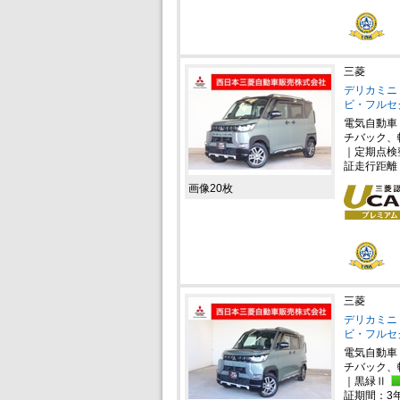
三菱
デリカミニ 
ビ・フルセ
電気自動車
チバック、
｜定期点検
証走行距離
画像20枚
三菱
デリカミニ 
ビ・フルセ
電気自動車
チバック、
｜黒緑Ⅱ
証期間：3