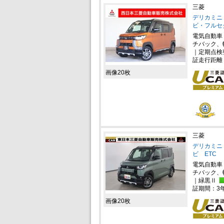
三菱
デリカミニ 
ビ・フルセ
電気自動車
チバック、
｜定期点検
証走行距離
画像20枚
三菱
デリカミニ 
ビ ETC
電気自動車
チバック、
｜緑黒Ⅱ
証期間：3
画像20枚