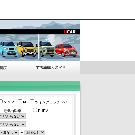
AT/CVT
MT
ツインクラッチSST
電気自動車
PHEV
〜