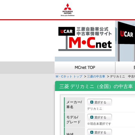
M・Cネット トップ
三菱の中古車
デリカミニ 中古
三菱 デリカミニ（全国）の中古車
メーカー/
選択する
車名
デリカミニ
モデル/
選択する
グレード
※現在未選択です
選択する
地域