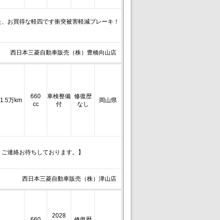
た、お買得な軽四です衝突被害軽減ブレーキ！
西日本三菱自動車販売（株）豊橋向山店
660
車検整備
修復歴
1.5万km
岡山県
cc
付
なし
。ご連絡お待ちしております。】
西日本三菱自動車販売（株）津山店
2028
660
修復歴