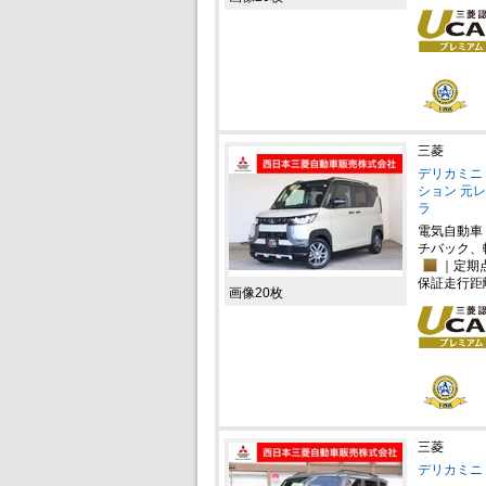
三菱
デリカミニ 
ション 元
ラ
電気自動車
チバック、
｜定期
保証走行距
画像20枚
三菱
デリカミニ 