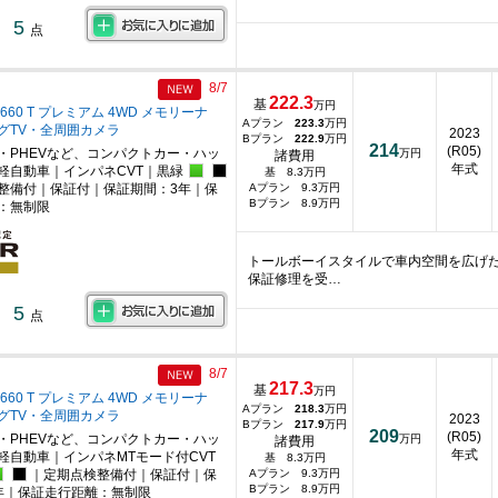
5
点
8/7
222.3
基
万円
660 T プレミアム 4WD メモリーナ
Aプラン
223.3
万円
グTV・全周囲カメラ
2023
Bプラン
222.9
万円
214
(R05)
・PHEVなど、コンパクトカー・ハッ
万円
諸費用
年式
軽自動車｜インパネCVT｜黒緑
基 8.3万円
整備付｜保証付｜保証期間：3年｜保
Aプラン 9.3万円
Bプラン 8.9万円
：無制限
トールボーイスタイルで車内空間を広げ
保証修理を受…
5
点
8/7
217.3
基
万円
660 T プレミアム 4WD メモリーナ
Aプラン
218.3
万円
グTV・全周囲カメラ
2023
Bプラン
217.9
万円
209
(R05)
・PHEVなど、コンパクトカー・ハッ
万円
諸費用
年式
軽自動車｜インパネMTモード付CVT
基 8.3万円
｜定期点検整備付｜保証付｜保
Aプラン 9.3万円
Bプラン 8.9万円
年｜保証走行距離：無制限