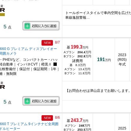
トールボーイスタイルで車内空間を広げ
車線逸脱警報…
5
点
8/7
199.3
基
万円
660 G プレミアム ディスプレイオー
Aプラン
204.4
万円
周囲カメラ
2023
Bプラン
202.8
万円
191
・PHEVなど、コンパクトカー・ハッ
(R05)
万円
諸費用
軽自動車｜インパネCVT｜橙黒Ⅱ
年式
基 8.3万円
点検整備付｜保証付｜保証期間：1年｜
Aプラン 13.4万円
離：無制限
Bプラン 11.8万円
【お問合わせは津山店までお願いします
5
点
8/6
243.7
基
万円
660 T プレミアム 9インチナビ全周囲
Aプラン
248
万円
2025
ドルヒーター
Bプラン
253.5
万円