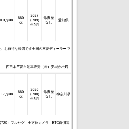
2027
660
修復歴
0.9万km
(R09)
愛知県
cc
なし
年9月
た、お買得な軽四です全国の三菱ディーラーで
西日本三菱自動車販売（株）安城赤松店
2026
660
修復歴
1.7万km
(R08)
神奈川県
cc
なし
年8月
Q720）フルセグ 全方位カメラ ETC両側電