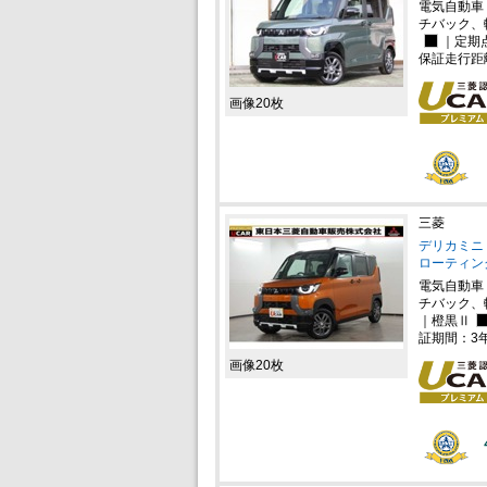
電気自動車
チバック、
｜定期
保証走行距
画像20枚
三菱
デリカミニ 
ローティン
電気自動車
チバック、
｜橙黒Ⅱ
証期間：3
画像20枚