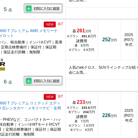
会にお気…
5
点
8/7
261
660 T プレミアム 4WD メモリーナ
基
万円
2025
イロット
Aプラン
261.6
万円
252
(R07)
万円
諸費用
ニバン、軽自動車｜インパネCVT｜黒薄
年式
基 9万円
｜定期点検整備付｜保証付｜保証期
Aプラン 9.6万円
月｜保証走行距離：無制限
人気のekクロス、SUVラインナップが
会にお気…
6
点
8/7
233
基
660 T プレミアム リミテッド エディ
万円
WD 元レンタカー・メモリーナビ・全周
Aプラン
233.6
万円
2025
Bプラン
234
万円
226
(R07)
万円
諸費用
・PHEVなど、コンパクトカー・ハッ
年式
基 7万円
軽自動車｜インパネMTモード付CVT
Aプラン 7.6万円
｜定期点検整備付｜保証付｜保証期
Bプラン 8万円
保証走行距離：無制限