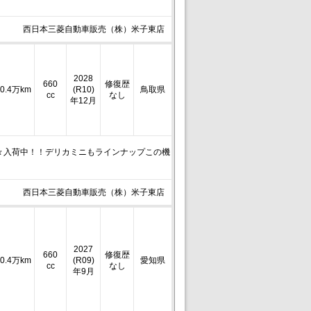
西日本三菱自動車販売（株）米子東店
2028
660
修復歴
0.4万km
(R10)
鳥取県
cc
なし
年12月
続々入荷中！！デリカミニもラインナップこの機
西日本三菱自動車販売（株）米子東店
2027
660
修復歴
0.4万km
(R09)
愛知県
cc
なし
年9月