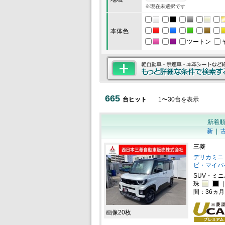
※現在未選択です
本体色
ツートン
665
台ヒット
1
〜
30
台を表示
新着
新
|
三菱
デリカミニ 
ビ・マイパ
SUV・ミ
珠
間：36ヵ
画像20枚