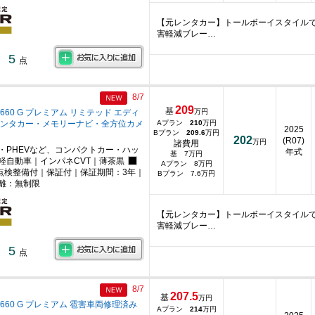
【元レンタカー】トールボーイスタイル
害軽減ブレー…
5
点
8/7
209
基
660 G プレミアム リミテッド エディ
万円
レンタカー・メモリーナビ・全方位カメ
Aプラン
210
万円
2025
Bプラン
209.6
万円
202
(R07)
万円
諸費用
・PHEVなど、コンパクトカー・ハッ
年式
基 7万円
軽自動車｜インパネCVT｜薄茶黒
Aプラン 8万円
点検整備付｜保証付｜保証期間：3年｜
Bプラン 7.6万円
離：無制限
【元レンタカー】トールボーイスタイル
害軽減ブレー…
5
点
8/7
207.5
基
万円
660 G プレミアム 雹害車両修理済み
Aプラン
214
万円