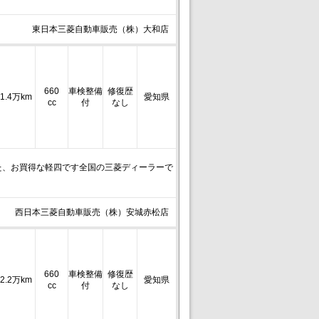
東日本三菱自動車販売（株）大和店
660
車検整備
修復歴
1.4万km
愛知県
cc
付
なし
た、お買得な軽四です全国の三菱ディーラーで
西日本三菱自動車販売（株）安城赤松店
660
車検整備
修復歴
2.2万km
愛知県
cc
付
なし