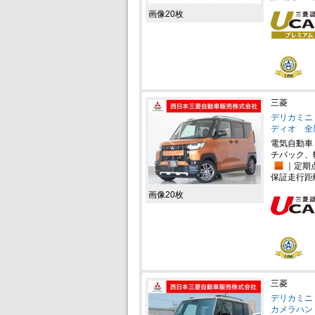
画像20枚
三菱
デリカミニ 
ディオ 全
電気自動車
チバック、
｜定期
保証走行距
画像20枚
三菱
デリカミニ 
カメラハン