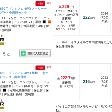
8/7
229
基
万円
660 T プレミアム 4WD メモリーナ
Aプラン
230
万円
グTV・全周囲カメラ
2024
Bプラン
229.6
万円
222
(R06)
・PHEVなど、コンパクトカー・ハッ
万円
諸費用
年式
軽自動車｜インパネCVT｜黒橙
基 7万円
整備付｜保証付｜保証期間：3年｜保
Aプラン 8万円
Bプラン 7.6万円
：無制限
トールボーイスタイルで車内空間を広げ
保証修理を受…
5
点
8/7
660 T プレミアム 4WD 禁煙 9型ナ
 ドラレコ 両側電動
222.7
2023
基
万円
216
(R05)
・PHEVなど、コンパクトカー・ハッ
万円
諸費用
年式
軽自動車｜インパネMTモード付CVT
基 6.7万円
｜定期点検整備付｜保証付｜保
年｜保証走行距離：無制限
パイオニア製９型メモリーナビ（AVIC-R
動…