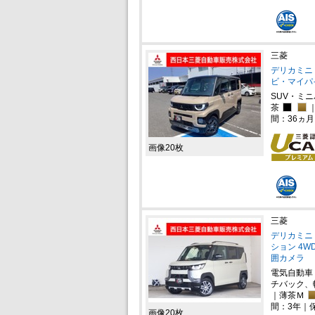
三菱
デリカミニ 
ビ・マイパ
SUV・ミ
茶
間：36ヵ
画像20枚
三菱
デリカミニ 
ション 4
囲カメラ
電気自動車
チバック、
｜薄茶Ｍ
間：3年｜
画像20枚