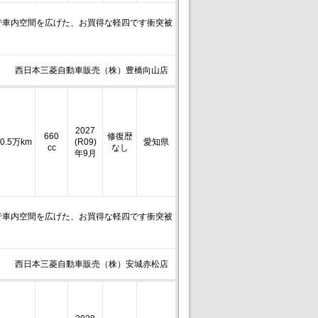
で車内空間を広げた、お買得な軽四です衝突被
西日本三菱自動車販売（株）豊橋向山店
2027
660
修復歴
0.5万km
(R09)
愛知県
cc
なし
年9月
で車内空間を広げた、お買得な軽四です衝突被
西日本三菱自動車販売（株）安城赤松店