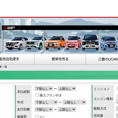
車一覧
〜
ミッション
支払総額
購入プラン付き
エンジン種別
年式
〜
駆動方式
走行距離
〜
排気量
修復歴
なし