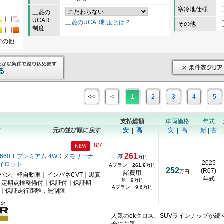
寒冷地仕様
三菱の
UCAR
三菱のUCAR制度とは？
その他
制度
その他
<<
<
1
2
3
4
5
順
支払総額
車両価格
年式
古
元の並び順に戻す
安
|
高
安
|
高
新
|
古
8/7
261
660 T プレミアム 4WD メモリーナ
基
万円
2025
イロット
Aプラン
261.6
万円
252
(R07)
万円
諸費用
ニバン、軽自動車｜インパネCVT｜黒真
年式
基 9万円
｜定期点検整備付｜保証付｜保証期
Aプラン 9.6万円
月｜保証走行距離：無制限
人気のekクロス、SUVラインナップが