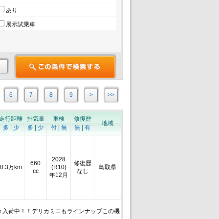
あり
展示試乗車
6
7
8
9
>
>>
走行距離
排気量
車検
修復歴
地域
多
|
少
多
|
少
付
|
無
無
|
有
2028
660
修復歴
0.3万km
(R10)
鳥取県
cc
なし
年12月
続々入荷中！！デリカミニもラインナップこの機