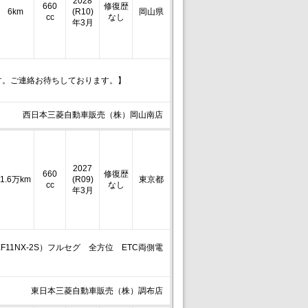
2028
660
修復歴
6km
(R10)
岡山県
cc
なし
年3月
す。ご連絡お待ちしております。】
西日本三菱自動車販売（株）岡山南店
2027
660
修復歴
1.6万km
(R09)
東京都
cc
なし
年3月
11NX-2S）フルセグ 全方位 ETC両側電
東日本三菱自動車販売（株）調布店