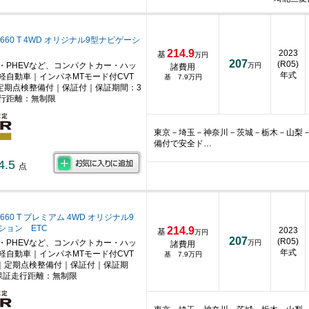
660 T 4WD オリジナル9型ナビゲーシ
214.9
2023
基
万円
207
(R05)
・PHEVなど、コンパクトカー・ハッ
万円
諸費用
年式
軽自動車｜インパネMTモード付CVT
基 7.9万円
定期点検整備付｜保証付｜保証期間：3
行距離：無制限
東京－埼玉－神奈川－茨城－栃木－山梨
備付で安全ド…
4.5
点
660 T プレミアム 4WD オリジナル9
ション ETC
214.9
2023
基
万円
207
(R05)
・PHEVなど、コンパクトカー・ハッ
万円
諸費用
年式
軽自動車｜インパネMTモード付CVT
基 7.9万円
｜定期点検整備付｜保証付｜保証期
保証走行距離：無制限