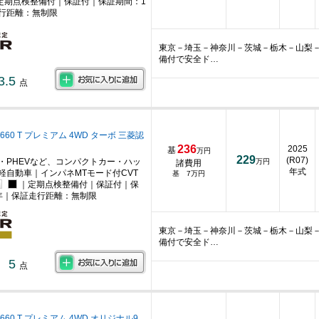
定期点検整備付｜保証付｜保証期間：1
行距離：無制限
東京－埼玉－神奈川－茨城－栃木－山梨
備付で安全ド…
3.5
点
660 T プレミアム 4WD ターボ 三菱認
236
2025
基
万円
229
(R07)
・PHEVなど、コンパクトカー・ハッ
万円
諸費用
年式
軽自動車｜インパネMTモード付CVT
基 7万円
｜定期点検整備付｜保証付｜保
年｜保証走行距離：無制限
東京－埼玉－神奈川－茨城－栃木－山梨
備付で安全ド…
5
点
660 T プレミアム 4WD オリジナル9