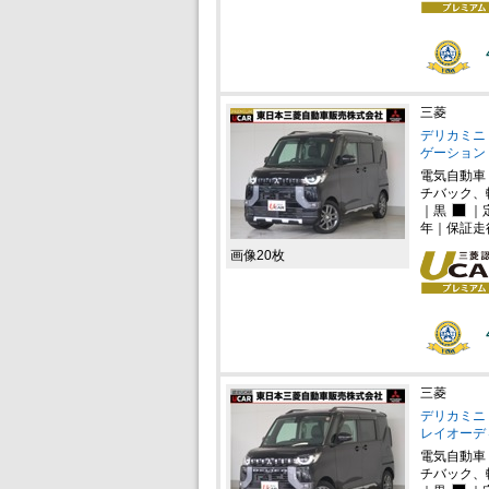
三菱
デリカミニ 
ゲーション
電気自動車
チバック、
｜黒
｜
年｜保証走
画像20枚
三菱
デリカミニ 
レイオーディ
電気自動車
チバック、