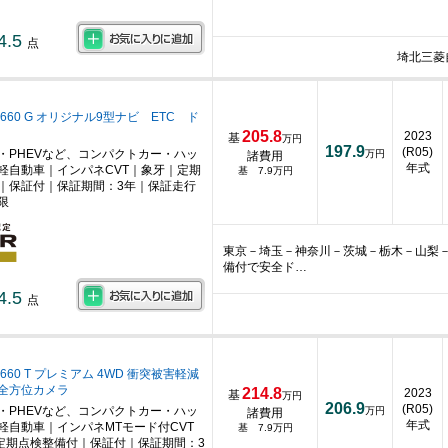
4.5
点
埼北三菱
660 G オリジナル9型ナビ ETC ド
205.8
2023
基
万円
197.9
(R05)
・PHEVなど、コンパクトカー・ハッ
万円
諸費用
年式
軽自動車｜インパネCVT｜象牙｜定期
基 7.9万円
｜保証付｜保証期間：3年｜保証走行
限
東京－埼玉－神奈川－茨城－栃木－山梨
備付で安全ド…
4.5
点
660 T プレミアム 4WD 衝突被害軽減
全方位カメラ
214.8
2023
基
万円
206.9
(R05)
・PHEVなど、コンパクトカー・ハッ
万円
諸費用
年式
軽自動車｜インパネMTモード付CVT
基 7.9万円
定期点検整備付｜保証付｜保証期間：3