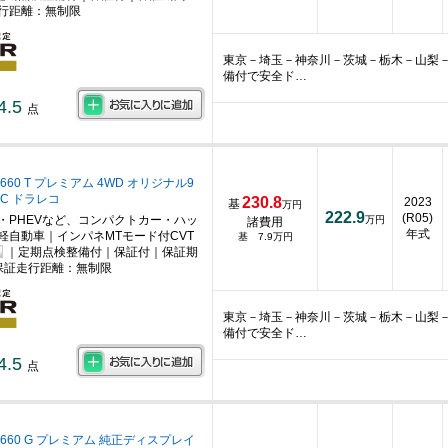
行距離：無制限
東京－埼玉－神奈川－茨城－栃木－山梨
備付で安全ド…
4.5
点
660 T プレミアム 4WD オリジナル9
C ドラレコ
230.8
2023
基
万円
222.9
(R05)
・PHEVなど、コンパクトカー・ハッ
万円
諸費用
年式
軽自動車｜インパネMTモード付CVT
基 7.9万円
｜定期点検整備付｜保証付｜保証期
保証走行距離：無制限
東京－埼玉－神奈川－茨城－栃木－山梨
備付で安全ド…
4.5
点
660 G プレミアム 純正ディスプレイ