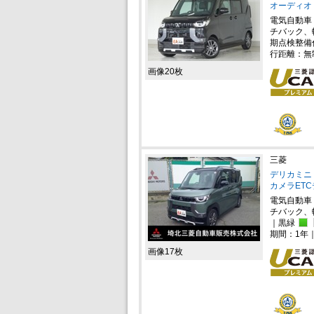
オーディオ
電気自動車
チバック、
期点検整備
行距離：無
画像20枚
三菱
デリカミニ 
カメラET
電気自動車
チバック、
｜黒緑
期間：1年
画像17枚