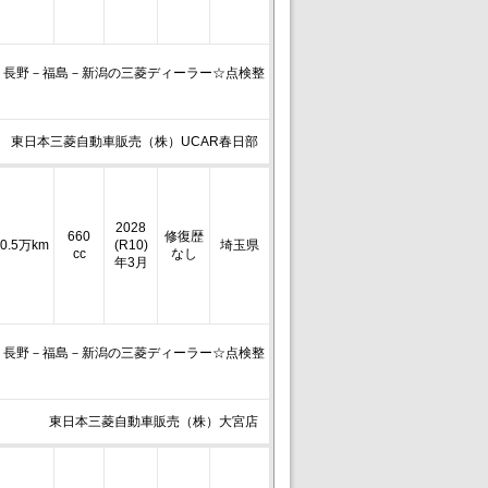
－長野－福島－新潟の三菱ディーラー☆点検整
東日本三菱自動車販売（株）UCAR春日部
2028
660
修復歴
0.5万km
(R10)
埼玉県
cc
なし
年3月
－長野－福島－新潟の三菱ディーラー☆点検整
東日本三菱自動車販売（株）大宮店