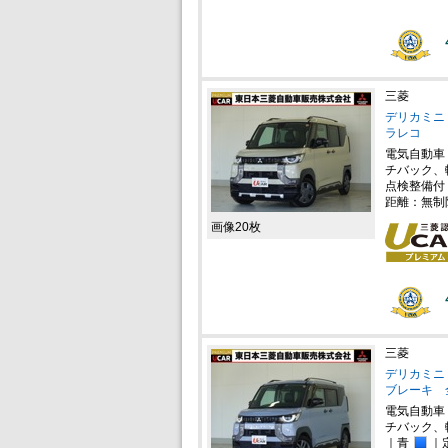
三菱
デリカミニ 
ラレコ
電気自動車
チバック、
点検整備付
距離：無制
画像20枚
三菱
デリカミニ 
ブレーキ 
電気自動車
チバック、
｜青
｜