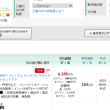
寒冷地仕様
三菱の
UCAR
三菱のUCAR制度とは？
その他
制度
その他
順
支払総額
車両価格
年式
古
元の並び順に戻す
安
|
高
安
|
高
新
|
古
8/6
189
基
万円
660 T プレミアム ディスプレイオーデ
Aプラン
189.6
万円
イロットアラ
2023
Bプラン
189
万円
184
・PHEVなど、コンパクトカー・ハッ
(R05)
万円
諸費用
軽自動車｜インパネMTモード付CVT
年式
基 5万円
｜定期点検整備付｜保証付｜保証
Aプラン 5.6万円
｜保証走行距離：無制限
Bプラン 5万円