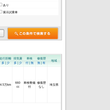
あり
展示試乗車
走行距離
排気量
車検
修復歴
地域
多
|
少
多
|
少
付
|
無
無
|
有
660
車検整備
修復歴
4.5万km
埼玉県
cc
付
なし