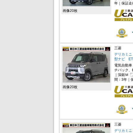
年｜保証走
画像20枚
三菱
デリカミニ 
型ナビ ET
電気自動車
チバック、
｜深銀Ｍ
間：3年｜
画像20枚
三菱
デリカミニ 