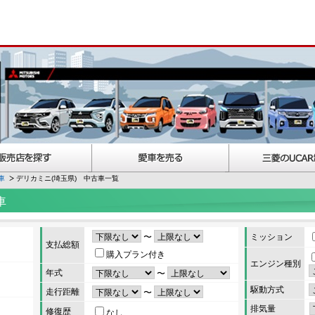
車
デリカミニ(埼玉県) 中古車一覧
車
〜
ミッション
支払総額
購入プラン付き
エンジン種別
年式
〜
駆動方式
走行距離
〜
排気量
修復歴
なし