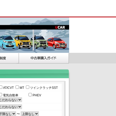
AT/CVT
MT
ツインクラッチSST
電気自動車
PHEV
〜