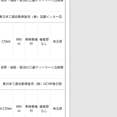
－長野－福島－新潟の三菱ディーラー☆点検整
東日本三菱自動車販売（株）花園インター店
660
車検整備
修復歴
1万km
埼玉県
cc
付
なし
－長野－福島－新潟の三菱ディーラー☆点検整
東日本三菱自動車販売（株）UCAR春日部
660
車検整備
修復歴
4.2万km
埼玉県
cc
付
なし