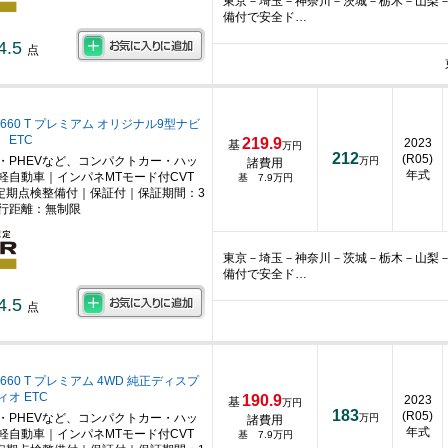
東京－埼玉－神奈川－茨城－栃木－山梨
備付で安全ド…
4.5
点
660 T プレミアム オリジナル9型ナビ
 ETC
219.9
2023
基
万円
212
(R05)
・PHEVなど、コンパクトカー・ハッ
万円
諸費用
年式
軽自動車｜インパネMTモード付CVT
基 7.9万円
定期点検整備付｜保証付｜保証期間：3
行距離：無制限
東京－埼玉－神奈川－茨城－栃木－山梨
備付で安全ド…
4.5
点
660 T プレミアム 4WD 純正ディスプ
オ ETC
190.9
2023
基
万円
183
(R05)
・PHEVなど、コンパクトカー・ハッ
万円
諸費用
年式
軽自動車｜インパネMTモード付CVT
基 7.9万円