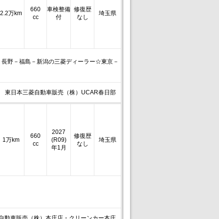
660
車検整備
修復歴
2.2万km
埼玉県
cc
付
なし
－長野－福島－新潟の三菱ディーラー☆東京－
東日本三菱自動車販売（株）UCAR春日部
2027
660
修復歴
1万km
(R09)
埼玉県
cc
なし
年1月
自動車販売（株）本庄店・クリーンカー本庄