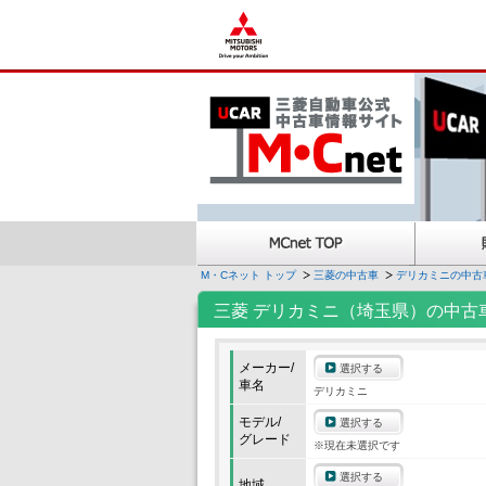
M・Cネット トップ
三菱の中古車
デリカミニの中古
三菱 デリカミニ（埼玉県）の中古
メーカー/
選択する
車名
デリカミニ
モデル/
選択する
グレード
※現在未選択です
選択する
地域