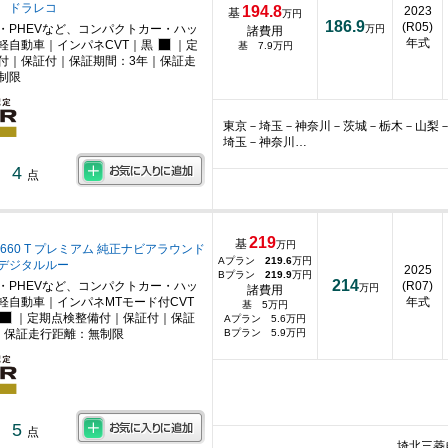
 ドラレコ
194.8
2023
基
万円
186.9
(R05)
・PHEVなど、コンパクトカー・ハッ
万円
諸費用
年式
軽自動車｜インパネCVT｜黒
｜定
基 7.9万円
付｜保証付｜保証期間：3年｜保証走
制限
東京－埼玉－神奈川－茨城－栃木－山梨
埼玉－神奈川…
4
点
219
基
万円
660 T プレミアム 純正ナビアラウンド
Aプラン
219.6
万円
Cデジタルルー
2025
Bプラン
219.9
万円
214
・PHEVなど、コンパクトカー・ハッ
(R07)
万円
諸費用
軽自動車｜インパネMTモード付CVT
年式
基 5万円
｜定期点検整備付｜保証付｜保証
Aプラン 5.6万円
｜保証走行距離：無制限
Bプラン 5.9万円
5
点
埼北三菱