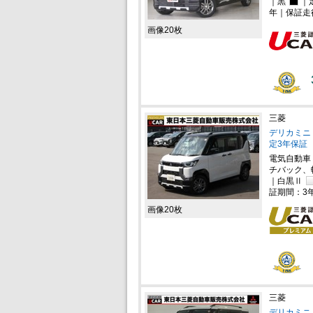
｜黒
｜
年｜保証走
画像20枚
三菱
デリカミニ 
定3年保証
電気自動車
チバック、
｜白黒Ⅱ
証期間：3
画像20枚
三菱
デリカミニ 