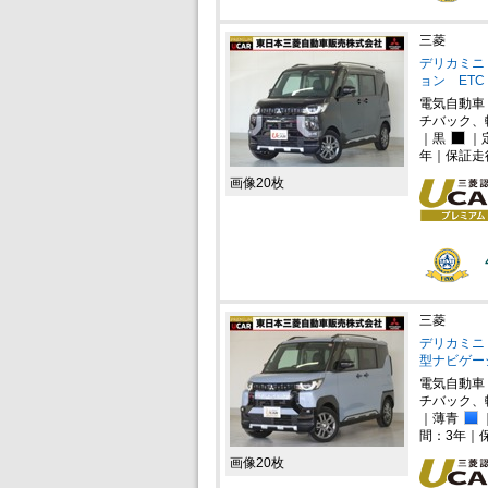
三菱
デリカミニ 
ョン ETC
電気自動車
チバック、
｜黒
｜
年｜保証走
画像20枚
三菱
デリカミニ 
型ナビゲー
電気自動車
チバック、
｜薄青
間：3年｜
画像20枚