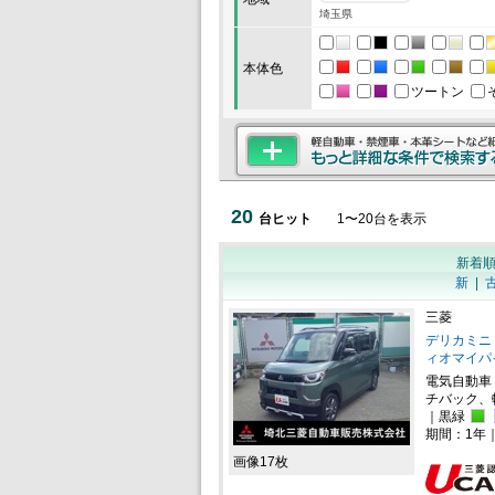
埼玉県
本体色
ツートン
20
台ヒット
1
〜
20
台を表示
新着
新
|
三菱
デリカミニ 
ィオマイパ
電気自動車
チバック、
｜黒緑
期間：1年
画像17枚