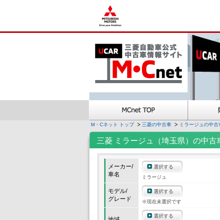
M・Cネット トップ
三菱の中古車
ミラージュの中古
三菱 ミラージュ（埼玉県）の中古
メーカー/
選択する
車名
ミラージュ
モデル/
選択する
グレード
※現在未選択です
選択する
地域