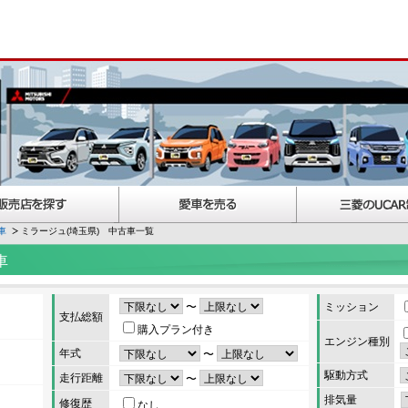
車
ミラージュ(埼玉県) 中古車一覧
車
〜
ミッション
支払総額
購入プラン付き
エンジン種別
年式
〜
駆動方式
走行距離
〜
排気量
修復歴
なし