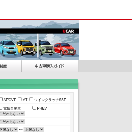
AT/CVT
MT
ツインクラッチSST
電気自動車
PHEV
〜