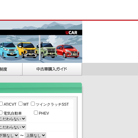
AT/CVT
MT
ツインクラッチSST
電気自動車
PHEV
〜