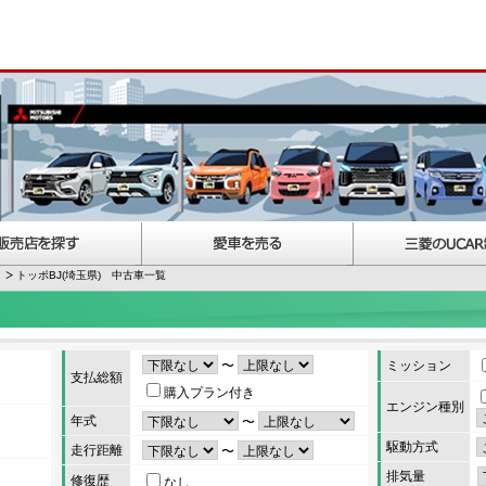
トッポBJ(埼玉県) 中古車一覧
〜
ミッション
支払総額
購入プラン付き
エンジン種別
年式
〜
駆動方式
走行距離
〜
排気量
修復歴
なし