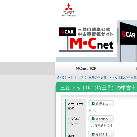
M・Cネット トップ
三菱の中古車
トッポBJの中古車
三菱 トッポBJ（埼玉県）の中古車
メーカー/
選択する
車名
トッポBJ
モデル/
選択する
グレード
※現在未選択です
選択する
地域