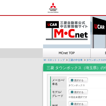
M・Cネット トップ
三菱の中古車
タウンボックスの
三菱 タウンボックス（埼玉県）の
メーカー/
選択する
車名
タウンボックス
モデル/
選択する
グレード
※現在未選択です
選択する
地域