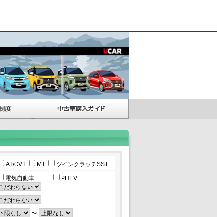
AT/CVT
MT
ツインクラッチSST
電気自動車
PHEV
〜