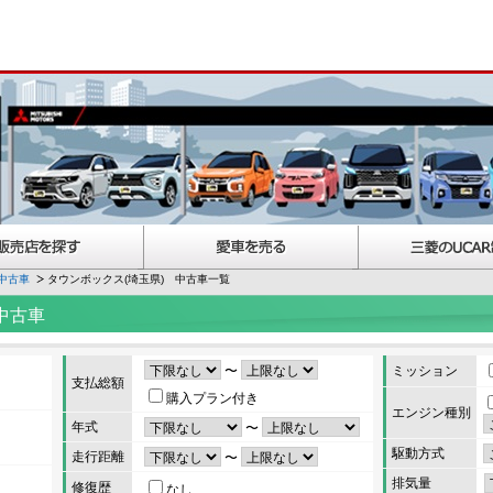
中古車
タウンボックス(埼玉県) 中古車一覧
中古車
〜
ミッション
支払総額
購入プラン付き
エンジン種別
年式
〜
駆動方式
走行距離
〜
排気量
修復歴
なし