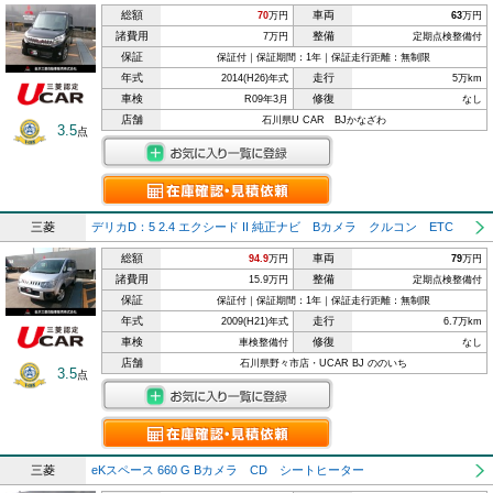
総額
車両
70
万円
63
万円
諸費用
整備
7万円
定期点検整備付
保証
保証付｜保証期間：1年｜保証走行距離：無制限
年式
走行
2014(H26)年式
5万km
車検
修復
R09年3月
なし
店舗
石川県U CAR BJかなざわ
3.5
点
三菱
デリカD：5 2.4 エクシード II 純正ナビ Bカメラ クルコン ETC
総額
車両
94.9
万円
79
万円
諸費用
整備
15.9万円
定期点検整備付
保証
保証付｜保証期間：1年｜保証走行距離：無制限
年式
走行
2009(H21)年式
6.7万km
車検
修復
車検整備付
なし
店舗
石川県野々市店・UCAR BJ ののいち
3.5
点
三菱
eKスペース 660 G Bカメラ CD シートヒーター