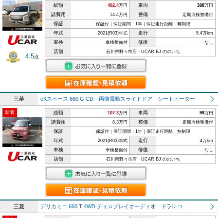
総額
車両
402.4
万円
388
万円
諸費用
整備
14.4万円
定期点検整備付
保証
保証付｜保証期間：1年｜保証走行距離：無制限
年式
走行
2021(R03)年式
5.4万km
車検
修復
車検整備付
なし
店舗
石川県野々市店・UCAR BJ ののいち
4.5
点
三菱
eKスペース 660 G CD 両側電動スライドドア シートヒーター
新着
総額
車両
107.3
万円
99
万円
諸費用
整備
8.3万円
定期点検整備付
保証
保証付｜保証期間：1年｜保証走行距離：無制限
年式
走行
2021(R03)年式
4万km
車検
修復
車検整備付
なし
店舗
石川県野々市店・UCAR BJ ののいち
三菱
デリカミニ 660 T 4WD ディスプレイオーディオ ドラレコ