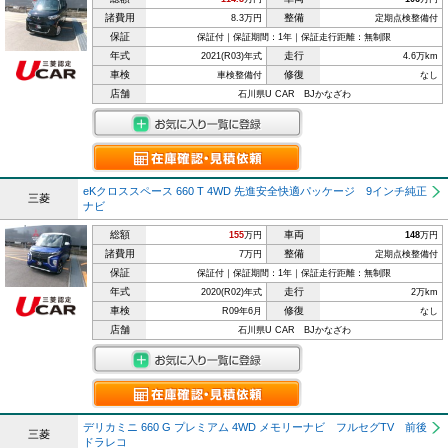
諸費用
整備
8.3万円
定期点検整備付
保証
保証付｜保証期間：1年｜保証走行距離：無制限
年式
走行
2021(R03)年式
4.6万km
車検
修復
車検整備付
なし
店舗
石川県U CAR BJかなざわ
eKクロススペース 660 T 4WD 先進安全快適パッケージ 9インチ純正
三菱
ナビ
総額
車両
155
万円
148
万円
諸費用
整備
7万円
定期点検整備付
保証
保証付｜保証期間：1年｜保証走行距離：無制限
年式
走行
2020(R02)年式
2万km
車検
修復
R09年6月
なし
店舗
石川県U CAR BJかなざわ
デリカミニ 660 G プレミアム 4WD メモリーナビ フルセグTV 前後
三菱
ドラレコ