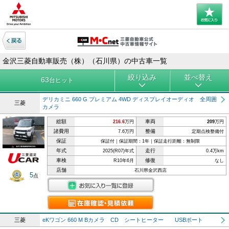
金沢三菱自動車販売（株）（石川県）の中古車一覧
絞り込み
並べ替え
63
台ヒット
デリカミニ 660 G プレミアム 4WD ディスプレイオーディオ 全周囲
三菱
カメラ
総額
車両
216.6
万円
209
万円
諸費用
整備
7.6万円
定期点検整備付
保証
保証付｜保証期間：1年｜保証走行距離：無制限
年式
走行
2025(R07)年式
0.4万km
車検
修復
R10年6月
なし
店舗
石川県金沢西店
5
点
三菱
eKワゴン 660 M Bカメラ CD シートヒーター USBポート