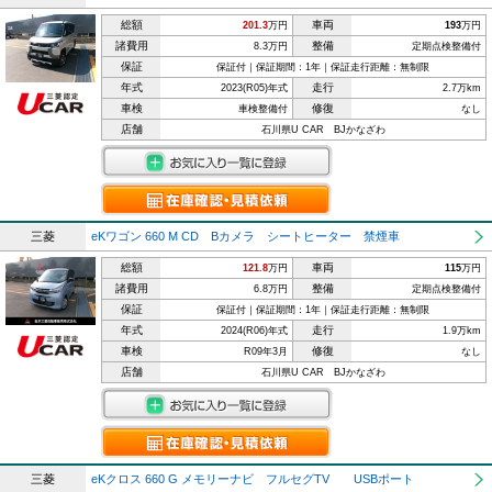
総額
車両
201.3
万円
193
万円
諸費用
整備
8.3万円
定期点検整備付
保証
保証付｜保証期間：1年｜保証走行距離：無制限
年式
走行
2023(R05)年式
2.7万km
車検
修復
車検整備付
なし
店舗
石川県U CAR BJかなざわ
三菱
eKワゴン 660 M CD Bカメラ シートヒーター 禁煙車
総額
車両
121.8
万円
115
万円
諸費用
整備
6.8万円
定期点検整備付
保証
保証付｜保証期間：1年｜保証走行距離：無制限
年式
走行
2024(R06)年式
1.9万km
車検
修復
R09年3月
なし
店舗
石川県U CAR BJかなざわ
三菱
eKクロス 660 G メモリーナビ フルセグTV USBポート