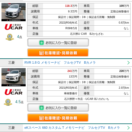
総額
車両
118.3
万円
109
万円
諸費用
整備
9.3万円
定期点検整備付
保証
保証付｜保証期間：1年｜保証走行距離：無制限
年式
走行
2022(R04)年式
0.8万km
車検
修復
R09年5月
なし
店舗
石川県U CAR BJかなざわ
4
点
三菱
RVR 1.8 G メモリーナビ フルセグTV Bカメラ
総額
車両
241
万円
228
万円
諸費用
整備
13万円
定期点検整備付
保証
保証付｜保証期間：1年｜保証走行距離：無制限
年式
走行
2021(R03)年式
2.9万km
車検
修復
車検整備付
なし
店舗
石川県野々市店・UCAR BJ ののいち
4.5
点
三菱
eKスペース 660 カスタム T メモリーナビ フルセグTV Bカメラ