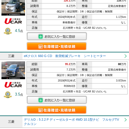
総額
車両
126.2
万円
118
万円
諸費用
整備
8.2万円
定期点検整備付
保証
保証付｜保証期間：1年｜保証走行距離：無制限
年式
走行
2024(R06)年式
1.1万km
車検
修復
車検整備付
なし
店舗
石川県野々市店・UCAR BJ ののいち
4.5
点
三菱
eKクロス 660 G CD 衝突軽減ブレーキ シートヒーター
総額
車両
95.2
万円
88
万円
諸費用
整備
7.2万円
定期点検整備付
保証
保証付｜保証期間：1年｜保証走行距離：無制限
年式
走行
2019(R01)年式
3.9万km
車検
修復
R09年8月
なし
店舗
石川県野々市店・UCAR BJ ののいち
3.5
点
デリカD：5 2.2 P ディーゼルターボ 4WD 10.1型ナビ フルセグTV
三菱
クルコン