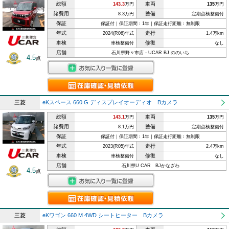
総額
車両
143.3
万円
135
万円
諸費用
整備
8.3万円
定期点検整備付
保証
保証付｜保証期間：1年｜保証走行距離：無制限
年式
走行
2024(R06)年式
1.4万km
車検
修復
車検整備付
なし
店舗
石川県野々市店・UCAR BJ ののいち
4.5
点
三菱
eKスペース 660 G ディスプレイオーディオ Bカメラ
総額
車両
143.1
万円
135
万円
諸費用
整備
8.1万円
定期点検整備付
保証
保証付｜保証期間：1年｜保証走行距離：無制限
年式
走行
2023(R05)年式
2.4万km
車検
修復
車検整備付
なし
店舗
石川県U CAR BJかなざわ
4.5
点
三菱
eKワゴン 660 M 4WD シートヒーター Bカメラ