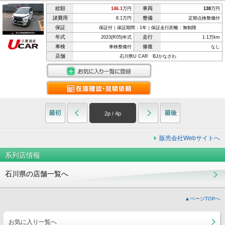
総額
車両
146.1
万円
138
万円
諸費用
整備
8.1万円
定期点検整備付
保証
保証付｜保証期間：1年｜保証走行距離：無制限
年式
走行
2023(R05)年式
1.1万km
車検
修復
車検整備付
なし
店舗
石川県U CAR BJかなざわ
2
p /
4
p
販売会社Webサイトへ
系列店情報
石川県の店舗一覧へ
▲ページTOPへ
お気に入り一覧へ