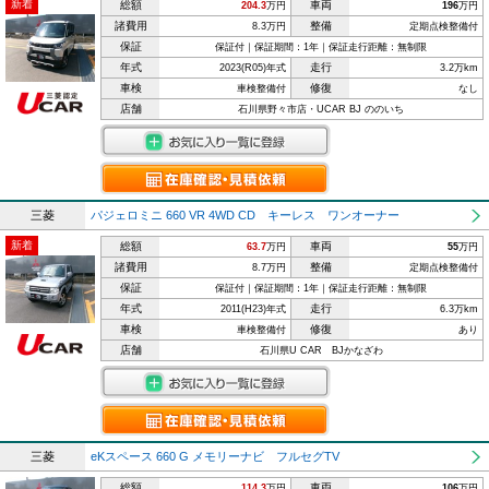
新着
総額
車両
204.3
万円
196
万円
諸費用
整備
8.3万円
定期点検整備付
保証
保証付｜保証期間：1年｜保証走行距離：無制限
年式
走行
2023(R05)年式
3.2万km
車検
修復
車検整備付
なし
店舗
石川県野々市店・UCAR BJ ののいち
三菱
パジェロミニ 660 VR 4WD CD キーレス ワンオーナー
新着
総額
車両
63.7
万円
55
万円
諸費用
整備
8.7万円
定期点検整備付
保証
保証付｜保証期間：1年｜保証走行距離：無制限
年式
走行
2011(H23)年式
6.3万km
車検
修復
車検整備付
あり
店舗
石川県U CAR BJかなざわ
三菱
eKスペース 660 G メモリーナビ フルセグTV
総額
車両
114.3
万円
106
万円