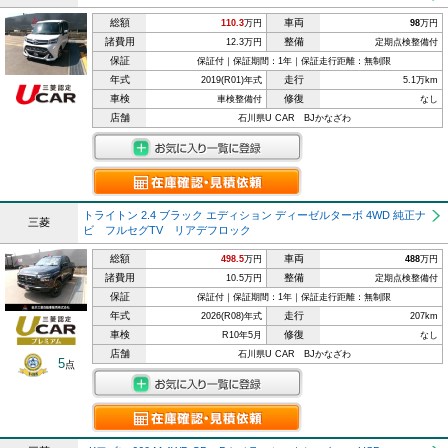
総額
車両
110.3
万円
98
万円
諸費用
整備
12.3万円
定期点検整備付
保証
保証付｜保証期間：1年｜保証走行距離：無制限
年式
走行
2019(R01)年式
5.1万km
車検
修復
車検整備付
なし
店舗
石川県U CAR BJかなざわ
トライトン 2.4 ブラック エディション ディーゼルターボ 4WD 純正ナ
三菱
ビ フルセグTV リアデフロック
総額
車両
498.5
万円
488
万円
諸費用
整備
10.5万円
定期点検整備付
保証
保証付｜保証期間：1年｜保証走行距離：無制限
年式
走行
2026(R08)年式
207km
車検
修復
R10年5月
なし
店舗
石川県U CAR BJかなざわ
5
点