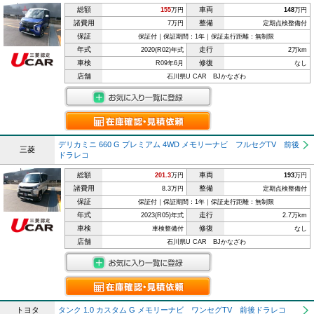
総額
車両
155
万円
148
万円
諸費用
整備
7万円
定期点検整備付
保証
保証付｜保証期間：1年｜保証走行距離：無制限
年式
走行
2020(R02)年式
2万km
車検
修復
R09年6月
なし
店舗
石川県U CAR BJかなざわ
デリカミニ 660 G プレミアム 4WD メモリーナビ フルセグTV 前後
三菱
ドラレコ
総額
車両
201.3
万円
193
万円
諸費用
整備
8.3万円
定期点検整備付
保証
保証付｜保証期間：1年｜保証走行距離：無制限
年式
走行
2023(R05)年式
2.7万km
車検
修復
車検整備付
なし
店舗
石川県U CAR BJかなざわ
トヨタ
タンク 1.0 カスタム G メモリーナビ ワンセグTV 前後ドラレコ