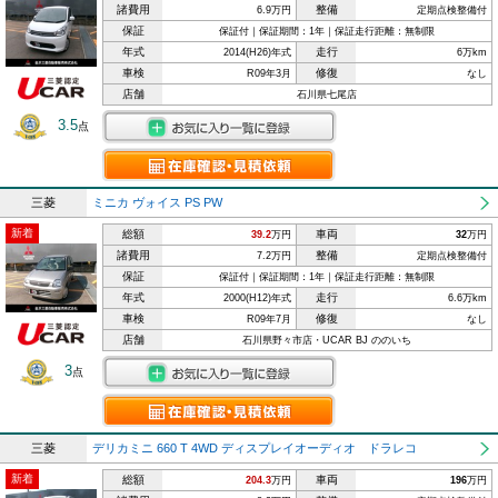
諸費用
整備
6.9万円
定期点検整備付
保証
保証付｜保証期間：1年｜保証走行距離：無制限
年式
走行
2014(H26)年式
6万km
車検
修復
R09年3月
なし
店舗
石川県七尾店
3.5
点
三菱
ミニカ ヴォイス PS PW
新着
総額
車両
39.2
万円
32
万円
諸費用
整備
7.2万円
定期点検整備付
保証
保証付｜保証期間：1年｜保証走行距離：無制限
年式
走行
2000(H12)年式
6.6万km
車検
修復
R09年7月
なし
店舗
石川県野々市店・UCAR BJ ののいち
3
点
三菱
デリカミニ 660 T 4WD ディスプレイオーディオ ドラレコ
新着
総額
車両
204.3
万円
196
万円