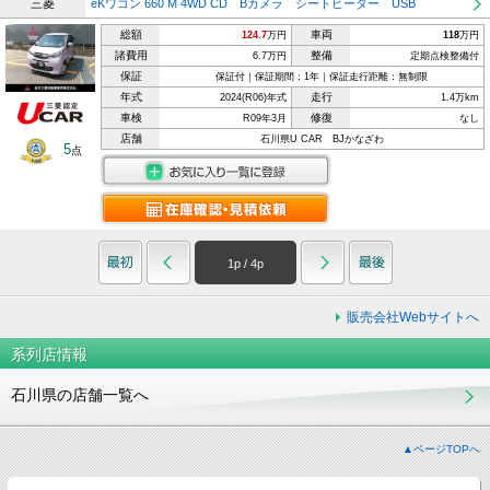
三菱
eKワゴン 660 M 4WD CD Bカメラ シートヒーター USB
総額
車両
124.7
万円
118
万円
諸費用
整備
6.7万円
定期点検整備付
保証
保証付｜保証期間：1年｜保証走行距離：無制限
年式
走行
2024(R06)年式
1.4万km
車検
修復
R09年3月
なし
店舗
石川県U CAR BJかなざわ
5
点
1
p /
4
p
販売会社Webサイトへ
系列店情報
石川県の店舗一覧へ
▲ページTOPへ