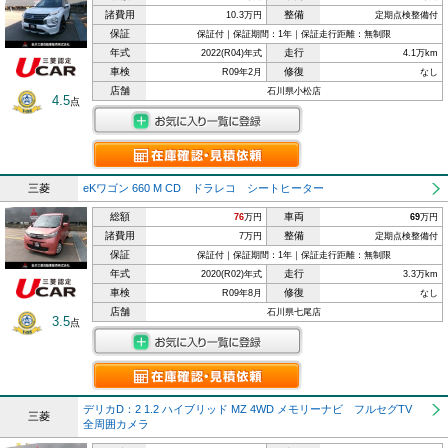
諸費用
整備
10.3万円
定期点検整備付
保証
保証付｜保証期間：1年｜保証走行距離：無制限
年式
走行
2022(R04)年式
4.1万km
車検
修復
R09年2月
なし
店舗
石川県小松店
4.5
点
三菱
eKワゴン 660 M CD ドラレコ シートヒーター
総額
車両
76
万円
69
万円
諸費用
整備
7万円
定期点検整備付
保証
保証付｜保証期間：1年｜保証走行距離：無制限
年式
走行
2020(R02)年式
3.3万km
車検
修復
R09年8月
なし
店舗
石川県七尾店
3.5
点
デリカD：2 1.2 ハイブリッド MZ 4WD メモリーナビ フルセグTV
三菱
全周囲カメラ