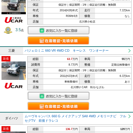
保証
保証付｜保証期間：1年｜保証走行距離：無制限
年式
走行
2014(H26)年式
7.3万km
車検
修復
R09年6月
なし
店舗
石川県小松店
3.5
点
三菱
パジェロミニ 660 VR 4WD CD キーレス ワンオーナー
新着
総額
車両
63.7
万円
55
万円
諸費用
整備
8.7万円
定期点検整備付
保証
保証付｜保証期間：1年｜保証走行距離：無制限
年式
走行
2011(H23)年式
6.3万km
車検
修復
車検整備付
あり
店舗
石川県U CAR BJかなざわ
ムーヴキャンバス 660 G メイクアップ SAII 4WD メモリーナビ フル
ダイハツ
セグTV 前後ドラレコ
新着
総額
車両
136.7
万円
129
万円