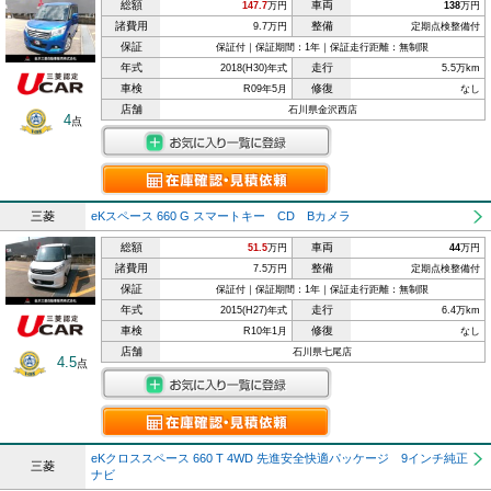
総額
車両
147.7
万円
138
万円
諸費用
整備
9.7万円
定期点検整備付
保証
保証付｜保証期間：1年｜保証走行距離：無制限
年式
走行
2018(H30)年式
5.5万km
車検
修復
R09年5月
なし
店舗
石川県金沢西店
4
点
三菱
eKスペース 660 G スマートキー CD Bカメラ
総額
車両
51.5
万円
44
万円
諸費用
整備
7.5万円
定期点検整備付
保証
保証付｜保証期間：1年｜保証走行距離：無制限
年式
走行
2015(H27)年式
6.4万km
車検
修復
R10年1月
なし
店舗
石川県七尾店
4.5
点
eKクロススペース 660 T 4WD 先進安全快適パッケージ 9インチ純正
三菱
ナビ