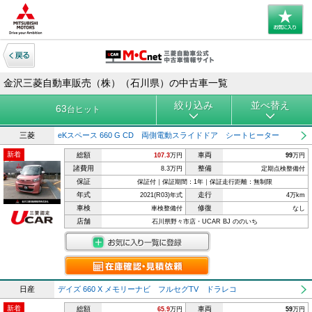
金沢三菱自動車販売（株）（石川県）の中古車一覧
絞り込み
並べ替え
63
台ヒット
三菱
eKスペース 660 G CD 両側電動スライドドア シートヒーター
新着
総額
車両
107.3
万円
99
万円
諸費用
整備
8.3万円
定期点検整備付
保証
保証付｜保証期間：1年｜保証走行距離：無制限
年式
走行
2021(R03)年式
4万km
車検
修復
車検整備付
なし
店舗
石川県野々市店・UCAR BJ ののいち
日産
デイズ 660 X メモリーナビ フルセグTV ドラレコ
新着
総額
車両
65.9
万円
59
万円