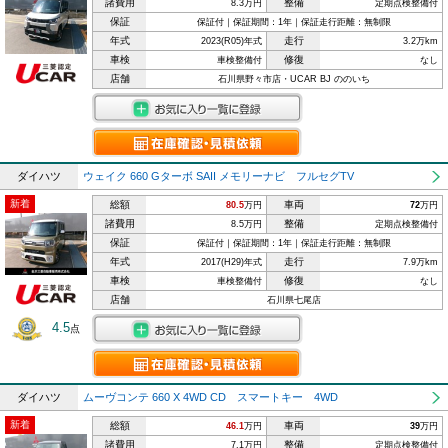
諸費用
整備
8.3万円
定期点検整備付
保証
保証付｜保証期間：1年｜保証走行距離：無制限
年式
走行
2023(R05)年式
3.2万km
車検
修復
車検整備付
なし
店舗
石川県野々市店・UCAR BJ ののいち
ダイハツ
ウェイク 660 Gターボ SAII メモリーナビ フルセグTV
新着
総額
車両
80.5
万円
72
万円
諸費用
整備
8.5万円
定期点検整備付
保証
保証付｜保証期間：1年｜保証走行距離：無制限
年式
走行
2017(H29)年式
7.9万km
車検
修復
車検整備付
なし
店舗
石川県七尾店
4.5
点
ダイハツ
ムーヴコンテ 660 X 4WD CD スマートキー 4WD
新着
総額
車両
46.1
万円
39
万円
諸費用
整備
7.1万円
定期点検整備付