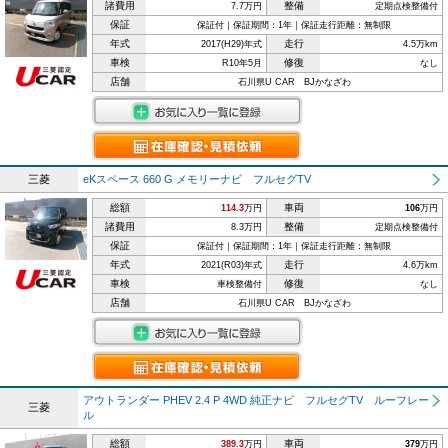
諸費用
整備
7.7万円
定期点検整備付
保証
保証付｜保証期間：1年｜保証走行距離：無制限
年式
走行
2017(H29)年式
4.5万km
車検
修復
R10年5月
なし
店舗
石川県U CAR BJかなざわ
三菱
eKスペース 660 G メモリーナビ フルセグTV
総額
車両
114.3
万円
106
万円
諸費用
整備
8.3万円
定期点検整備付
保証
保証付｜保証期間：1年｜保証走行距離：無制限
年式
走行
2021(R03)年式
4.6万km
車検
修復
車検整備付
なし
店舗
石川県U CAR BJかなざわ
アウトランダー PHEV 2.4 P 4WD 純正ナビ フルセグTV ルーフレー
三菱
ル
総額
車両
389.3
万円
379
万円