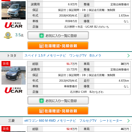
諸費用
整備
6.9万円
定期点検整備付
保証
保証付｜保証期間：1年｜保証走行距離：無制限
年式
走行
2018(H30)年式
1.6万km
車検
修復
R09年5月
なし
店舗
石川県野々市店・UCAR BJ ののいち
3.5
点
トヨタ
スペイド 1.5 F メモリーナビ ワンセグTV Bカメラ
新着
総額
車両
51.7
万円
38
万円
諸費用
整備
13.7万円
定期点検整備付
保証
保証付｜保証期間：1年｜保証走行距離：無制限
年式
走行
2013(H25)年式
4.8万km
車検
修復
車検整備付
なし
店舗
石川県U CAR BJかなざわ
三菱
eKワゴン 660 M 4WD メモリーナビ フルセグTV シートヒーター
新着
総額
車両
52.9
万円
46
万円