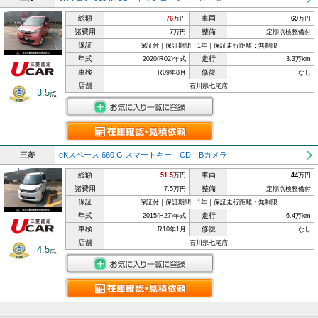
総額
車両
76
万円
69
万円
諸費用
整備
7万円
定期点検整備付
保証
保証付｜保証期間：1年｜保証走行距離：無制限
年式
走行
2020(R02)年式
3.3万km
車検
修復
R09年8月
なし
店舗
石川県七尾店
3.5
点
三菱
eKスペース 660 G スマートキー CD Bカメラ
総額
車両
51.5
万円
44
万円
諸費用
整備
7.5万円
定期点検整備付
保証
保証付｜保証期間：1年｜保証走行距離：無制限
年式
走行
2015(H27)年式
6.4万km
車検
修復
R10年1月
なし
店舗
石川県七尾店
4.5
点