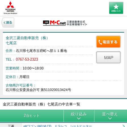
金沢三菱自動車販売（株）
七尾店
住所：
石川県七尾市古府町へ部１１番地
0767-53-2323
TEL：
営業時間：
10:00〜18:00
定休日：
月曜日
古物商許可証番号：
石川県公安委員会許可 第511020013424号
金沢三菱自動車販売（株）七尾店の中古車一覧
絞り込み
並べ替え
2
台ヒット
三菱
eKワゴン 660 M CD ドラレコ シートヒーター