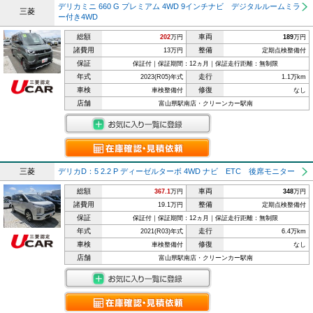
デリカミニ 660 G プレミアム 4WD 9インチナビ デジタルルームミラ
三菱
ー付き4WD
総額
車両
202
万円
189
万円
諸費用
整備
13万円
定期点検整備付
保証
保証付｜保証期間：12ヵ月｜保証走行距離：無制限
年式
走行
2023(R05)年式
1.1万km
車検
修復
車検整備付
なし
店舗
富山県駅南店・クリーンカー駅南
三菱
デリカD：5 2.2 P ディーゼルターボ 4WD ナビ ETC 後席モニター
総額
車両
367.1
万円
348
万円
諸費用
整備
19.1万円
定期点検整備付
保証
保証付｜保証期間：12ヵ月｜保証走行距離：無制限
年式
走行
2021(R03)年式
6.4万km
車検
修復
車検整備付
なし
店舗
富山県駅南店・クリーンカー駅南