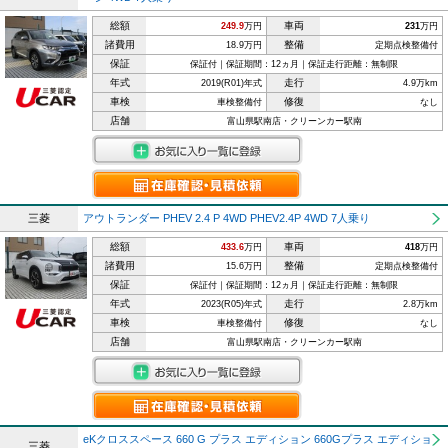
総額
車両
249.9
万円
231
万円
諸費用
整備
18.9万円
定期点検整備付
保証
保証付｜保証期間：12ヵ月｜保証走行距離：無制限
年式
走行
2019(R01)年式
4.9万km
車検
修復
車検整備付
なし
店舗
富山県駅南店・クリーンカー駅南
三菱
アウトランダー PHEV 2.4 P 4WD PHEV2.4P 4WD 7人乗り
総額
車両
433.6
万円
418
万円
諸費用
整備
15.6万円
定期点検整備付
保証
保証付｜保証期間：12ヵ月｜保証走行距離：無制限
年式
走行
2023(R05)年式
2.8万km
車検
修復
車検整備付
なし
店舗
富山県駅南店・クリーンカー駅南
eKクロススペース 660 G プラス エディション 660Gプラス エディショ
三菱