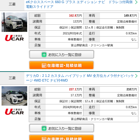
eKクロススペース 660 G プラス エディション ナビ ドラレコ付両側
三菱
電動スライドドア
総額
車両
162.8
万円
149.8
万円
諸費用
整備
13万円
定期点検整備付
保証
保証付｜保証期間：12ヵ月｜保証走行距離：無制限
年式
走行
2021(R03)年式
0.9万km
車検
修復
車検整備付
なし
店舗
富山県駅南店・クリーンカー駅南
デリカD：2 1.2 カスタム ハイブリッド MV 全方位カメラ付ナビパッケ
三菱
ージ 4WD ETC ナビ付4WD
総額
車両
227.1
万円
210
万円
諸費用
整備
17.1万円
定期点検整備付
保証
保証付｜保証期間：12ヵ月｜保証走行距離：無制限
年式
走行
2024(R06)年式
0.8万km
車検
修復
車検整備付
なし
店舗
富山県駅南店・クリーンカー駅南