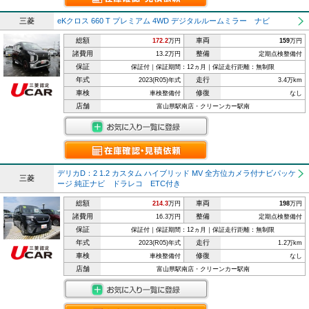
三菱
eKクロス 660 T プレミアム 4WD デジタルルームミラー ナビ
総額
車両
172.2
万円
159
万円
諸費用
整備
13.2万円
定期点検整備付
保証
保証付｜保証期間：12ヵ月｜保証走行距離：無制限
年式
走行
2023(R05)年式
3.4万km
車検
修復
車検整備付
なし
店舗
富山県駅南店・クリーンカー駅南
デリカD：2 1.2 カスタム ハイブリッド MV 全方位カメラ付ナビパッケ
三菱
ージ 純正ナビ ドラレコ ETC付き
総額
車両
214.3
万円
198
万円
諸費用
整備
16.3万円
定期点検整備付
保証
保証付｜保証期間：12ヵ月｜保証走行距離：無制限
年式
走行
2023(R05)年式
1.2万km
車検
修復
車検整備付
なし
店舗
富山県駅南店・クリーンカー駅南