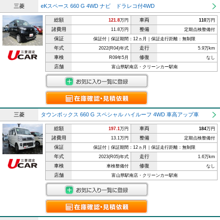
三菱
eKスペース 660 G 4WD ナビ ドラレコ付4WD
総額
車両
121.8
万円
110
万円
諸費用
整備
11.8万円
定期点検整備付
保証
保証付｜保証期間：12ヵ月｜保証走行距離：無制限
年式
走行
2022(R04)年式
5.9万km
車検
修復
R09年5月
なし
店舗
富山県駅南店・クリーンカー駅南
三菱
タウンボックス 660 G スペシャル ハイルーフ 4WD 車高アップ車
総額
車両
197.1
万円
184
万円
諸費用
整備
13.1万円
定期点検整備付
保証
保証付｜保証期間：12ヵ月｜保証走行距離：無制限
年式
走行
2023(R05)年式
1.6万km
車検
修復
車検整備付
なし
店舗
富山県駅南店・クリーンカー駅南