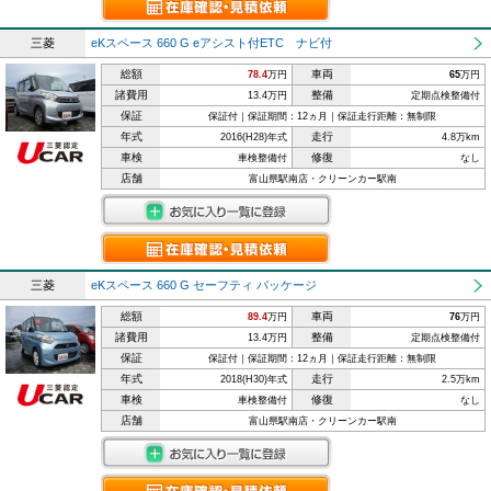
三菱
eKスペース 660 G eアシスト付ETC ナビ付
総額
車両
78.4
万円
65
万円
諸費用
整備
13.4万円
定期点検整備付
保証
保証付｜保証期間：12ヵ月｜保証走行距離：無制限
年式
走行
2016(H28)年式
4.8万km
車検
修復
車検整備付
なし
店舗
富山県駅南店・クリーンカー駅南
三菱
eKスペース 660 G セーフティ パッケージ
総額
車両
89.4
万円
76
万円
諸費用
整備
13.4万円
定期点検整備付
保証
保証付｜保証期間：12ヵ月｜保証走行距離：無制限
年式
走行
2018(H30)年式
2.5万km
車検
修復
車検整備付
なし
店舗
富山県駅南店・クリーンカー駅南