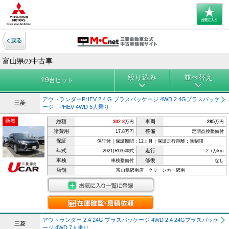
富山県の中古車
絞り込み
並べ替え
19
台ヒット
アウトランダーPHEV 2.4 G プラスパッケージ 4WD 2.4Gプラスパッケ
三菱
ージ PHEV 4WD 5人乗り
新着
総額
車両
302.8
万円
285
万円
諸費用
整備
17.8万円
定期点検整備付
保証
保証付｜保証期間：12ヵ月｜保証走行距離：無制限
年式
走行
2021(R03)年式
2.7万km
車検
修復
車検整備付
なし
店舗
富山県駅南店・クリーンカー駅南
アウトランダー 2.4 24G プラスパッケージ 4WD 2.4 24Gプラスパッケ
三菱
ージ 4WD 7人乗り