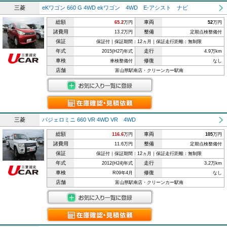
三菱
eKワゴン 660 G 4WD ekワゴン 4WD E-アシスト ナビ
総額
車両
65.2
万円
52
万円
諸費用
整備
13.2万円
定期点検整備付
保証
保証付｜保証期間：12ヵ月｜保証走行距離：無制限
年式
走行
2015(H27)年式
4.9万km
車検
修復
車検整備付
なし
店舗
富山県駅南店・クリーンカー駅南
三菱
パジェロミニ 660 VR 4WD VR 4WD
総額
車両
116.6
万円
105
万円
諸費用
整備
11.6万円
定期点検整備付
保証
保証付｜保証期間：12ヵ月｜保証走行距離：無制限
年式
走行
2012(H24)年式
3.2万km
車検
修復
R09年4月
なし
店舗
富山県駅南店・クリーンカー駅南