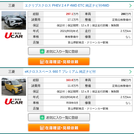
三菱
エクリプスクロス PHEV 2.4 P 4WD ETC 純正ナビ付4WD
総額
車両
297.1
万円
280
万円
諸費用
整備
17.1万円
定期点検整備付
保証
保証付｜保証期間：12ヵ月｜保証走行距離：無制限
年式
走行
2021(R03)年式
2.5万km
車検
修復
車検整備付
なし
店舗
富山県駅南店・クリーンカー駅南
三菱
eKクロススペース 660 T プレミアム 純正ナビ付
総額
車両
163.8
万円
152
万円
諸費用
整備
11.8万円
定期点検整備付
保証
保証付｜保証期間：12ヵ月｜保証走行距離：無制限
年式
走行
2022(R04)年式
2.5万km
車検
修復
R09年9月
なし
店舗
富山県駅南店・クリーンカー駅南