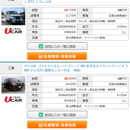
ン ETC ドラレコ付
総額
車両
147.7
万円
136
万円
諸費用
整備
11.7万円
定期点検整備付
保証
保証付｜保証期間：12ヵ月｜保証走行距離：無制限
年式
走行
2022(R04)年式
3.5万km
車検
修復
R09年8月
なし
店舗
富山県駅南店・クリーンカー駅南
デリカD：2 1.2 カスタム ハイブリッド MV 全方位カメラパッケージ 4
三菱
WD ナビ ETC 後席モニター付き 4WD
総額
車両
162.9
万円
148
万円
諸費用
整備
14.9万円
定期点検整備付
保証
保証付｜保証期間：12ヵ月｜保証走行距離：無制限
年式
走行
2019(H31)年式
4.1万km
車検
修復
R10年2月
なし
店舗
富山県駅南店・クリーンカー駅南