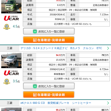
総額
車両
79.9
万円
73
万円
諸費用
整備
6.9万円
定期点検整備付
保証
保証付｜保証期間：1年｜保証走行距離：無制限
年式
走行
2018(H30)年式
7.1万km
車検
修復
R09年1月
なし
店舗
石川県野々市店・UCAR BJ ののいち
4.5
点
三菱
デリカD：5 2.4 エクシード II 純正ナビ Bカメラ クルコン ETC
総額
車両
94.9
万円
79
万円
諸費用
整備
15.9万円
定期点検整備付
保証
保証付｜保証期間：1年｜保証走行距離：無制限
年式
走行
2009(H21)年式
6.7万km
車検
修復
車検整備付
なし
店舗
石川県野々市店・UCAR BJ ののいち
3.5
点
三菱
eKクロス 660 G CD 衝突軽減ブレーキ シートヒーター
総額
車両
95.2
万円
88
万円