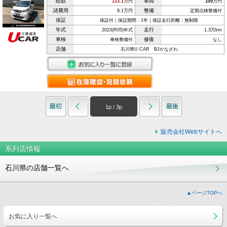
総額
車両
113.1
万円
105
万円
諸費用
整備
8.1万円
定期点検整備付
保証
保証付｜保証期間：1年｜保証走行距離：無制限
年式
走行
2023(R05)年式
1.3万km
車検
修復
車検整備付
なし
店舗
石川県U CAR BJかなざわ
1
p /
3
p
販売会社Webサイトへ
系列店情報
石川県の店舗一覧へ
▲ページTOPへ
お気に入り一覧へ