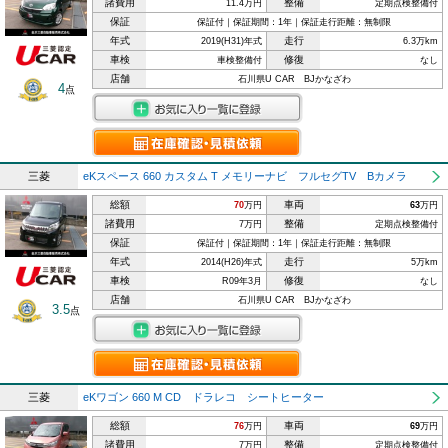
諸費用
整備
11.4万円
定期点検整備付
保証
保証付｜保証期間：1年｜保証走行距離：無制限
年式
走行
2019(H31)年式
6.3万km
車検
修復
車検整備付
なし
店舗
石川県U CAR BJかなざわ
4
点
三菱
eKスペース 660 カスタム T メモリーナビ フルセグTV Bカメラ
総額
車両
70
万円
63
万円
諸費用
整備
7万円
定期点検整備付
保証
保証付｜保証期間：1年｜保証走行距離：無制限
年式
走行
2014(H26)年式
5万km
車検
修復
R09年3月
なし
店舗
石川県U CAR BJかなざわ
3.5
点
三菱
eKワゴン 660 M CD ドラレコ シートヒーター
総額
車両
76
万円
69
万円
諸費用
整備
7万円
定期点検整備付