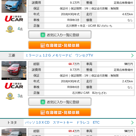
諸費用
整備
9.1万円
定期点検整備付
保証
保証付｜保証期間：1年｜保証走行距離：無制限
年式
走行
2018(H30)年式
4.6万km
車検
修復
R09年3月
なし
店舗
石川県野々市店・UCAR BJ ののいち
4
点
三菱
ミラージュ 1.2 G メモリーナビ ワンセグTV
総額
車両
68.7
万円
59
万円
諸費用
整備
9.7万円
定期点検整備付
保証
保証付｜保証期間：1年｜保証走行距離：無制限
年式
走行
2018(H30)年式
2.4万km
車検
修復
R09年6月
なし
店舗
石川県U CAR BJかなざわ
3
点
トヨタ
パッソ 1.0 X CD スマートキー ドラレコ ETC
総額
車両
69.4
万円
58
万円