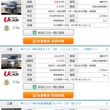
総額
車両
113.1
万円
105
万円
諸費用
整備
8.1万円
定期点検整備付
保証
保証付｜保証期間：1年｜保証走行距離：無制限
年式
走行
2024(R06)年式
1.2万km
車検
修復
車検整備付
なし
店舗
石川県野々市店・UCAR BJ ののいち
4.5
点
三菱
eKワゴン 660 M Bカメラ CD シートヒーター USBポート
総額
車両
113.1
万円
105
万円
諸費用
整備
8.1万円
定期点検整備付
保証
保証付｜保証期間：1年｜保証走行距離：無制限
年式
走行
2024(R06)年式
1.2万km
車検
修復
車検整備付
なし
店舗
石川県野々市店・UCAR BJ ののいち
4.5
点
三菱
eKワゴン 660 M 衝突軽減ブレーキ CD Bカメラ