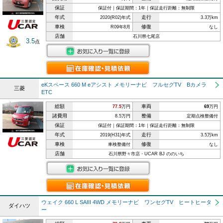
保証
保証付｜保証期間：1年｜保証走行距離：無制限
年式
走行
2020(R02)年式
3.3万km
車検
修復
R09年8月
なし
店舗
石川県七尾店
3.5
点
eKスペース 660 M eアシスト メモリーナビ フルセグTV Bカメラ
三菱
ETC
総額
車両
77.5
万円
69
万円
諸費用
整備
8.5万円
定期点検整備付
保証
保証付｜保証期間：1年｜保証走行距離：無制限
年式
走行
2019(H31)年式
3.5万km
車検
修復
車検整備付
なし
店舗
石川県野々市店・UCAR BJ ののいち
ウェイク 660 L SAIII 4WD メモリーナビ ワンセグTV ヒートヒータ
ダイハツ
ー