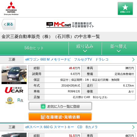
金沢三菱自動車販売（株）（石川県）の中古車一覧
絞り込み
並べ替え
56
台ヒット
三菱
eKワゴン 660 M メモリーナビ フルセグTV ドラレコ
総額
車両
45.8
万円
39
万円
諸費用
整備
6.8万円
定期点検整備付
保証
保証付｜保証期間：1年｜保証走行距離：無制限
年式
走行
2014(H26)年式
6.1万km
車検
修復
R09年2月
あり
店舗
石川県U CAR BJかなざわ
R
点
三菱
eKスペース 660 G スマートキー CD Bカメラ
総額
車両
51.5
万円
44
万円