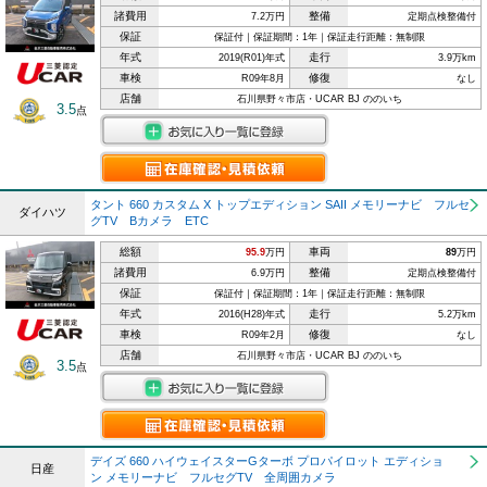
諸費用
整備
7.2万円
定期点検整備付
保証
保証付｜保証期間：1年｜保証走行距離：無制限
年式
走行
2019(R01)年式
3.9万km
車検
修復
R09年8月
なし
店舗
石川県野々市店・UCAR BJ ののいち
3.5
点
タント 660 カスタム X トップエディション SAII メモリーナビ フルセ
ダイハツ
グTV Bカメラ ETC
総額
車両
95.9
万円
89
万円
諸費用
整備
6.9万円
定期点検整備付
保証
保証付｜保証期間：1年｜保証走行距離：無制限
年式
走行
2016(H28)年式
5.2万km
車検
修復
R09年2月
なし
店舗
石川県野々市店・UCAR BJ ののいち
3.5
点
デイズ 660 ハイウェイスターGターボ プロパイロット エディショ
日産
ン メモリーナビ フルセグTV 全周囲カメラ