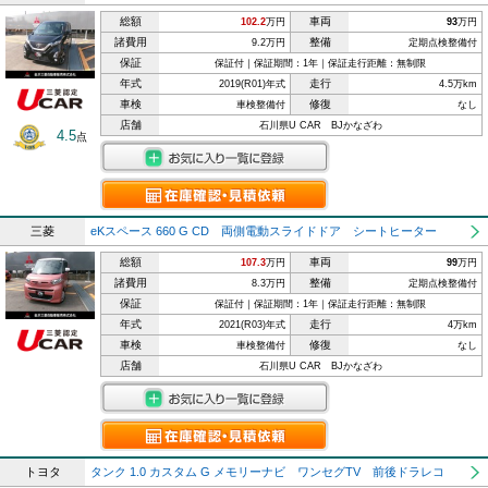
総額
車両
102.2
万円
93
万円
諸費用
整備
9.2万円
定期点検整備付
保証
保証付｜保証期間：1年｜保証走行距離：無制限
年式
走行
2019(R01)年式
4.5万km
車検
修復
車検整備付
なし
店舗
石川県U CAR BJかなざわ
4.5
点
三菱
eKスペース 660 G CD 両側電動スライドドア シートヒーター
総額
車両
107.3
万円
99
万円
諸費用
整備
8.3万円
定期点検整備付
保証
保証付｜保証期間：1年｜保証走行距離：無制限
年式
走行
2021(R03)年式
4万km
車検
修復
車検整備付
なし
店舗
石川県U CAR BJかなざわ
トヨタ
タンク 1.0 カスタム G メモリーナビ ワンセグTV 前後ドラレコ