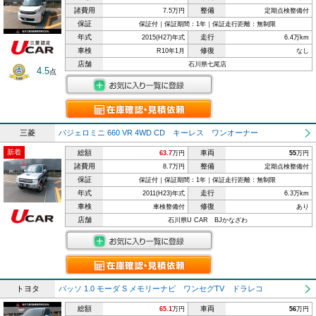
諸費用
整備
7.5万円
定期点検整備付
保証
保証付｜保証期間：1年｜保証走行距離：無制限
年式
走行
2015(H27)年式
6.4万km
車検
修復
R10年1月
なし
店舗
石川県七尾店
4.5
点
三菱
パジェロミニ 660 VR 4WD CD キーレス ワンオーナー
新着
総額
車両
63.7
万円
55
万円
諸費用
整備
8.7万円
定期点検整備付
保証
保証付｜保証期間：1年｜保証走行距離：無制限
年式
走行
2011(H23)年式
6.3万km
車検
修復
車検整備付
あり
店舗
石川県U CAR BJかなざわ
トヨタ
パッソ 1.0 モーダ S メモリーナビ ワンセグTV ドラレコ
総額
車両
65.1
万円
56
万円