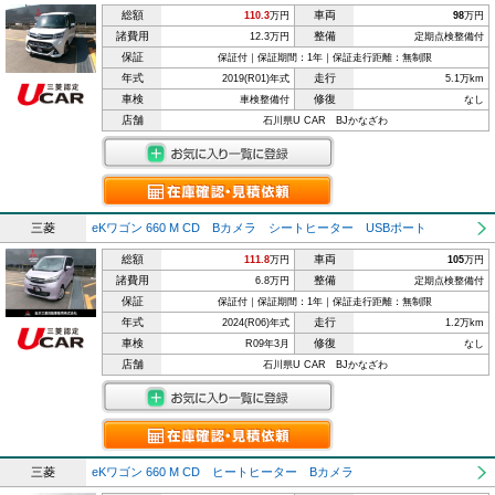
総額
車両
110.3
万円
98
万円
諸費用
整備
12.3万円
定期点検整備付
保証
保証付｜保証期間：1年｜保証走行距離：無制限
年式
走行
2019(R01)年式
5.1万km
車検
修復
車検整備付
なし
店舗
石川県U CAR BJかなざわ
三菱
eKワゴン 660 M CD Bカメラ シートヒーター USBポート
総額
車両
111.8
万円
105
万円
諸費用
整備
6.8万円
定期点検整備付
保証
保証付｜保証期間：1年｜保証走行距離：無制限
年式
走行
2024(R06)年式
1.2万km
車検
修復
R09年3月
なし
店舗
石川県U CAR BJかなざわ
三菱
eKワゴン 660 M CD ヒートヒーター Bカメラ