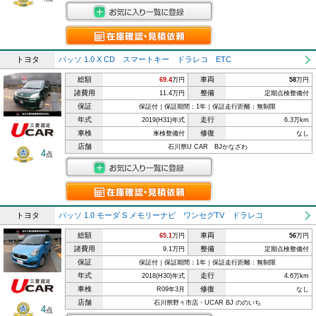
トヨタ
パッソ 1.0 X CD スマートキー ドラレコ ETC
総額
車両
69.4
万円
58
万円
諸費用
整備
11.4万円
定期点検整備付
保証
保証付｜保証期間：1年｜保証走行距離：無制限
年式
走行
2019(H31)年式
6.3万km
車検
修復
車検整備付
なし
店舗
石川県U CAR BJかなざわ
4
点
トヨタ
パッソ 1.0 モーダ S メモリーナビ ワンセグTV ドラレコ
総額
車両
65.1
万円
56
万円
諸費用
整備
9.1万円
定期点検整備付
保証
保証付｜保証期間：1年｜保証走行距離：無制限
年式
走行
2018(H30)年式
4.6万km
車検
修復
R09年3月
なし
店舗
石川県野々市店・UCAR BJ ののいち
4
点