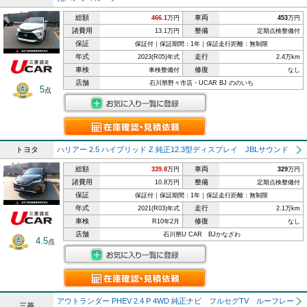
総額
車両
466.1
万円
453
万円
諸費用
整備
13.1万円
定期点検整備付
保証
保証付｜保証期間：1年｜保証走行距離：無制限
年式
走行
2023(R05)年式
2.4万km
車検
修復
車検整備付
なし
店舗
石川県野々市店・UCAR BJ ののいち
5
点
トヨタ
ハリアー 2.5 ハイブリッド Z 純正12.3型ディスプレイ JBLサウンド
総額
車両
339.8
万円
329
万円
諸費用
整備
10.8万円
定期点検整備付
保証
保証付｜保証期間：1年｜保証走行距離：無制限
年式
走行
2021(R03)年式
2.1万km
車検
修復
R10年2月
なし
店舗
石川県U CAR BJかなざわ
4.5
点
アウトランダー PHEV 2.4 P 4WD 純正ナビ フルセグTV ルーフレー
三菱