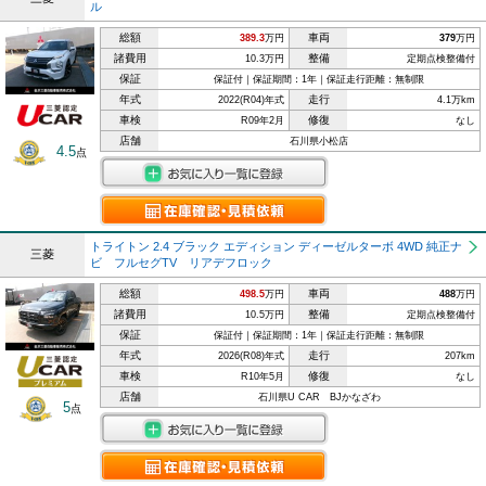
ル
総額
車両
389.3
万円
379
万円
諸費用
整備
10.3万円
定期点検整備付
保証
保証付｜保証期間：1年｜保証走行距離：無制限
年式
走行
2022(R04)年式
4.1万km
車検
修復
R09年2月
なし
店舗
石川県小松店
4.5
点
トライトン 2.4 ブラック エディション ディーゼルターボ 4WD 純正ナ
三菱
ビ フルセグTV リアデフロック
総額
車両
498.5
万円
488
万円
諸費用
整備
10.5万円
定期点検整備付
保証
保証付｜保証期間：1年｜保証走行距離：無制限
年式
走行
2026(R08)年式
207km
車検
修復
R10年5月
なし
店舗
石川県U CAR BJかなざわ
5
点