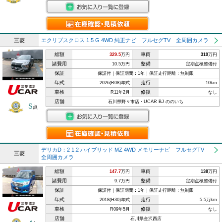
三菱
エクリプスクロス 1.5 G 4WD 純正ナビ フルセグTV 全周囲カメラ
総額
車両
329.5
万円
319
万円
諸費用
整備
10.5万円
定期点検整備付
保証
保証付｜保証期間：1年｜保証走行距離：無制限
年式
走行
2026(R08)年式
10km
車検
修復
R11年2月
なし
店舗
石川県野々市店・UCAR BJ ののいち
S
点
デリカD：2 1.2 ハイブリッド MZ 4WD メモリーナビ フルセグTV
三菱
全周囲カメラ
総額
車両
147.7
万円
138
万円
諸費用
整備
9.7万円
定期点検整備付
保証
保証付｜保証期間：1年｜保証走行距離：無制限
年式
走行
2018(H30)年式
5.5万km
車検
修復
R09年5月
なし
店舗
石川県金沢西店