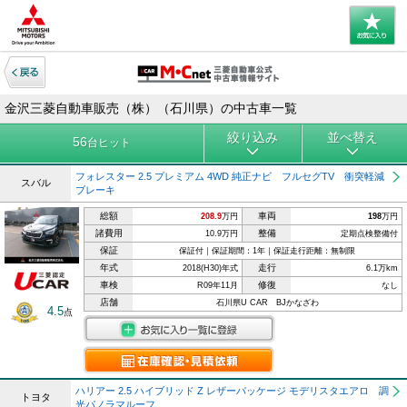
金沢三菱自動車販売（株）（石川県）の中古車一覧
絞り込み
並べ替え
56
台ヒット
フォレスター 2.5 プレミアム 4WD 純正ナビ フルセグTV 衝突軽減
スバル
ブレーキ
総額
車両
208.9
万円
198
万円
諸費用
整備
10.9万円
定期点検整備付
保証
保証付｜保証期間：1年｜保証走行距離：無制限
年式
走行
2018(H30)年式
6.1万km
車検
修復
R09年11月
なし
店舗
石川県U CAR BJかなざわ
4.5
点
ハリアー 2.5 ハイブリッド Z レザーパッケージ モデリスタエアロ 調
トヨタ
光パノラマルーフ