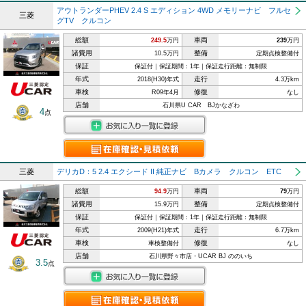
アウトランダーPHEV 2.4 S エディション 4WD メモリーナビ フルセ
三菱
グTV クルコン
総額
車両
249.5
万円
239
万円
諸費用
整備
10.5万円
定期点検整備付
保証
保証付｜保証期間：1年｜保証走行距離：無制限
年式
走行
2018(H30)年式
4.3万km
車検
修復
R09年4月
なし
店舗
石川県U CAR BJかなざわ
4
点
三菱
デリカD：5 2.4 エクシード II 純正ナビ Bカメラ クルコン ETC
総額
車両
94.9
万円
79
万円
諸費用
整備
15.9万円
定期点検整備付
保証
保証付｜保証期間：1年｜保証走行距離：無制限
年式
走行
2009(H21)年式
6.7万km
車検
修復
車検整備付
なし
店舗
石川県野々市店・UCAR BJ ののいち
3.5
点