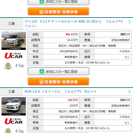
デリカD：5 2.2 P ディーゼルターボ 4WD 10.1型ナビ フルセグTV
三菱
クルコン
総額
車両
402.4
万円
388
万円
諸費用
整備
14.4万円
定期点検整備付
保証
保証付｜保証期間：1年｜保証走行距離：無制限
年式
走行
2021(R03)年式
5.4万km
車検
修復
車検整備付
なし
店舗
石川県野々市店・UCAR BJ ののいち
4.5
点
三菱
RVR 1.8 G メモリーナビ フルセグTV Bカメラ
総額
車両
241
万円
228
万円
諸費用
整備
13万円
定期点検整備付
保証
保証付｜保証期間：1年｜保証走行距離：無制限
年式
走行
2021(R03)年式
2.9万km
車検
修復
車検整備付
なし
店舗
石川県野々市店・UCAR BJ ののいち
4.5
点