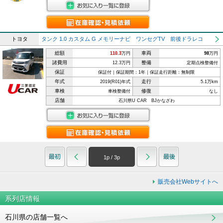
トヨタ
タンク 1.0 カスタム G メモリーナビ ワンセグTV 前後ドラレコ
総額
車両
110.3
万円
98
万円
諸費用
整備
12.3万円
定期点検整備付
保証
保証付｜保証期間：1年｜保証走行距離：無制限
年式
走行
2019(R01)年式
5.1万km
車検
修復
車検整備付
なし
店舗
石川県U CAR BJかなざわ
1
p /
3
p
販売会社Webサイトへ
系列店情報
石川県の店舗一覧へ