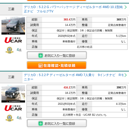
デリカD：5 2.2 G パワーパッケージ ディーゼルターボ 4WD 10.1型純
三菱
正ナビ フルセグTV
総額
車両
383.4
万円
369
万円
諸費用
整備
14.4万円
定期点検整備付
保証
保証付｜保証期間：1年｜保証走行距離：無制限
年式
走行
2020(R02)年式
5.1万km
車検
修復
車検整備付
なし
店舗
石川県小松店
4
点
デリカD：5 2.2 P ディーゼルターボ 4WD 7人乗り 9インチナビ Rモ
三菱
ニター
総額
車両
416.2
万円
398
万円
諸費用
整備
18.2万円
定期点検整備付
保証
保証付｜保証期間：1年｜保証走行距離：無制限
年式
走行
2021(R03)年式
4.3万km
車検
修復
車検整備付
なし
店舗
石川県野々市店・UCAR BJ ののいち
4
点