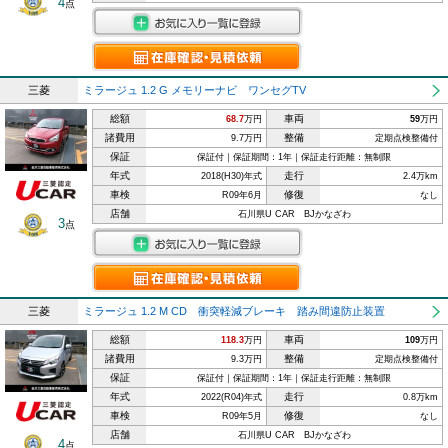
4
点
三菱
ミラージュ 1.2 G メモリーナビ ワンセグTV
総額
車両
68.7
万円
59
万円
諸費用
整備
9.7万円
定期点検整備付
保証
保証付｜保証期間：1年｜保証走行距離：無制限
年式
走行
2018(H30)年式
2.4万km
車検
修復
R09年6月
なし
店舗
石川県U CAR BJかなざわ
3
点
三菱
ミラージュ 1.2 M CD 衝突軽減ブレーキ 踏み間違防止装置
総額
車両
118.3
万円
109
万円
諸費用
整備
9.3万円
定期点検整備付
保証
保証付｜保証期間：1年｜保証走行距離：無制限
年式
走行
2022(R04)年式
0.8万km
車検
修復
R09年5月
なし
店舗
石川県U CAR BJかなざわ
4
点