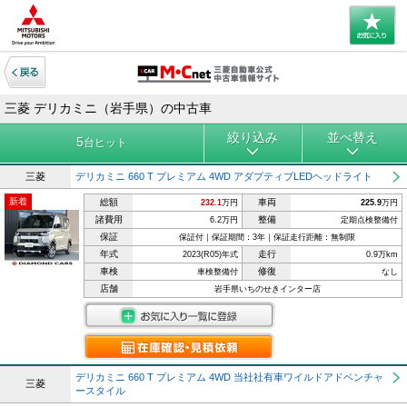
三菱 デリカミニ（岩手県）の中古車
絞り込み
並べ替え
5
台ヒット
三菱
デリカミニ 660 T プレミアム 4WD アダプティブLEDヘッドライト
新着
総額
車両
232.1
万円
225.9
万円
諸費用
整備
6.2万円
定期点検整備付
保証
保証付｜保証期間：3年｜保証走行距離：無制限
年式
走行
2023(R05)年式
0.9万km
車検
修復
車検整備付
なし
店舗
岩手県いちのせきインター店
デリカミニ 660 T プレミアム 4WD 当社社有車ワイルドアドベンチャ
三菱
ースタイル