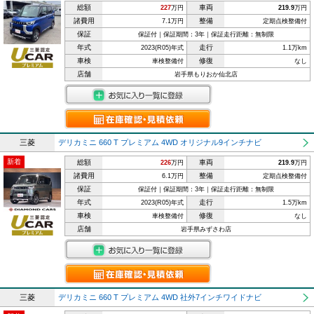
総額
車両
227
万円
219.9
万円
諸費用
整備
7.1万円
定期点検整備付
保証
保証付｜保証期間：3年｜保証走行距離：無制限
年式
走行
2023(R05)年式
1.1万km
車検
修復
車検整備付
なし
店舗
岩手県もりおか仙北店
三菱
デリカミニ 660 T プレミアム 4WD オリジナル9インチナビ
新着
総額
車両
226
万円
219.9
万円
諸費用
整備
6.1万円
定期点検整備付
保証
保証付｜保証期間：3年｜保証走行距離：無制限
年式
走行
2023(R05)年式
1.5万km
車検
修復
車検整備付
なし
店舗
岩手県みずさわ店
三菱
デリカミニ 660 T プレミアム 4WD 社外7インチワイドナビ