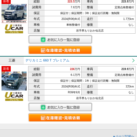
新着
総額
車両
223.5
万円
215.9
万円
諸費用
整備
7.6万円
定期点検整備付
保証
保証付｜保証期間：3年｜保証走行距離：無制限
年式
走行
2024(R06)年式
1.7万km
車検
修復
車検整備付
なし
店舗
岩手県もりおか仙北店
三菱
デリカミニ 660 T プレミアム
新着
総額
車両
226
万円
219.9
万円
諸費用
整備
6.1万円
定期点検整備付
保証
保証付｜保証期間：1年｜保証走行距離：無制限
年式
走行
2024(R06)年式
3万km
車検
修復
R09年9月
なし
店舗
岩手県もりおか仙北店
▲ページTOPへ