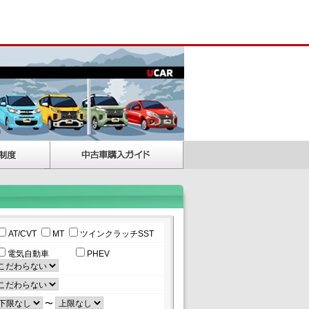
AT/CVT
MT
ツインクラッチSST
電気自動車
PHEV
〜