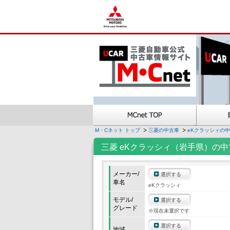
M・Cネット トップ
三菱の中古車
eKクラッシィの
三菱 eKクラッシィ（岩手県）の中
メーカー/
選択する
車名
eKクラッシィ
モデル/
選択する
グレード
※現在未選択です
選択する
地域