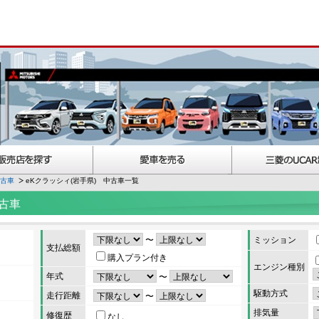
中古車
eKクラッシィ(岩手県) 中古車一覧
古車
〜
ミッション
支払総額
購入プラン付き
エンジン種別
年式
〜
駆動方式
走行距離
〜
排気量
修復歴
なし