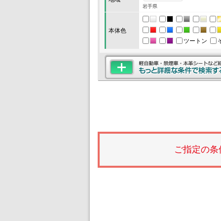
岩手県
本体色
ツートン
ご指定の条