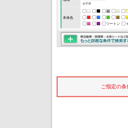
岩手県
本体色
ツートン
ご指定の条