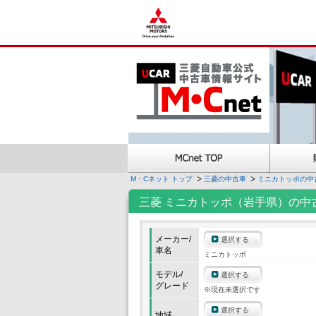
M・Cネット トップ
三菱の中古車
ミニカトッポの中
三菱 ミニカトッポ（岩手県）の中
メーカー/
選択する
車名
ミニカトッポ
モデル/
選択する
グレード
※現在未選択です
選択する
地域