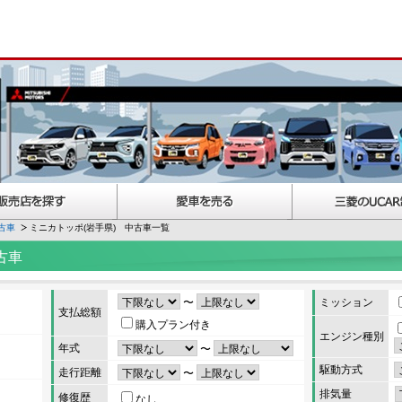
古車
ミニカトッポ(岩手県) 中古車一覧
古車
〜
ミッション
支払総額
購入プラン付き
エンジン種別
年式
〜
駆動方式
走行距離
〜
排気量
修復歴
なし