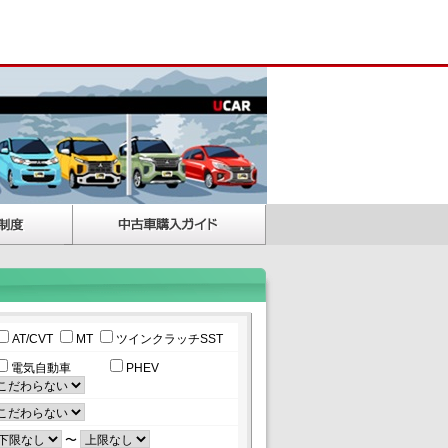
AT/CVT
MT
ツインクラッチSST
電気自動車
PHEV
〜