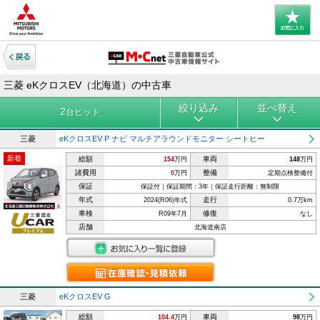
三菱 eKクロスEV（北海道）の中古車
絞り込み
並べ替え
2
台ヒット
三菱
eKクロスEV P ナビ マルチアラウンドモニター シートヒー
新着
総額
車両
154
万円
148
万円
諸費用
整備
6万円
定期点検整備付
保証
保証付｜保証期間：3年｜保証走行距離：無制限
年式
走行
2024(R06)年式
0.7万km
車検
修復
R09年7月
なし
店舗
北海道南店
三菱
eKクロスEV G
総額
車両
104.4
万円
98
万円