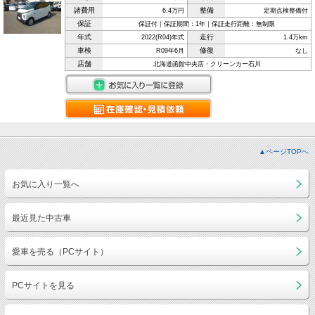
諸費用
整備
6.4万円
定期点検整備付
保証
保証付｜保証期間：1年｜保証走行距離：無制限
年式
走行
2022(R04)年式
1.4万km
車検
修復
R09年6月
なし
店舗
北海道函館中央店・クリーンカー石川
▲ページTOPへ
お気に入り一覧へ
最近見た中古車
愛車を売る（PCサイト）
PCサイトを見る