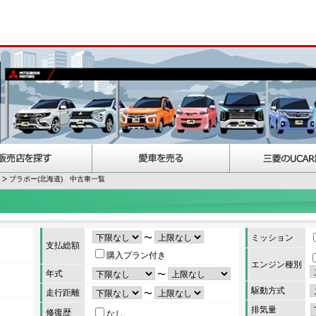
ブラボー(北海道) 中古車一覧
〜
ミッション
支払総額
購入プラン付き
エンジン種別
年式
〜
駆動方式
走行距離
〜
排気量
修復歴
なし