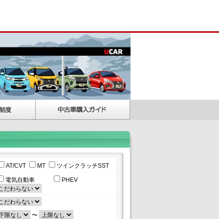
AT/CVT
MT
ツインクラッチSST
電気自動車
PHEV
〜