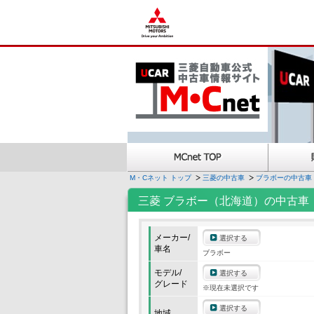
M・Cネット トップ
三菱の中古車
ブラボーの中古車
三菱 ブラボー（北海道）の中古車
メーカー/
選択する
車名
ブラボー
モデル/
選択する
グレード
※現在未選択です
選択する
地域