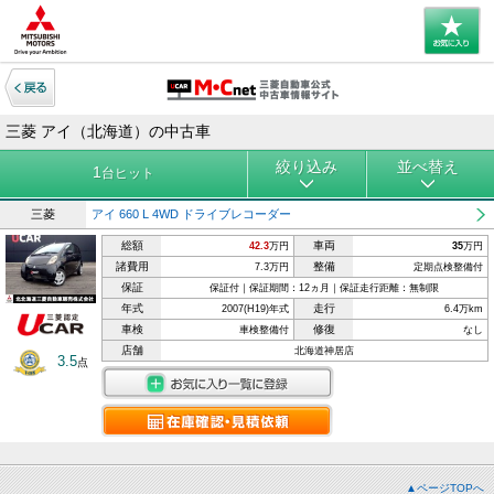
三菱 アイ（北海道）の中古車
絞り込み
並べ替え
1
台ヒット
三菱
アイ 660 L 4WD ドライブレコーダー
総額
車両
42.3
万円
35
万円
諸費用
整備
7.3万円
定期点検整備付
保証
保証付｜保証期間：12ヵ月｜保証走行距離：無制限
年式
走行
2007(H19)年式
6.4万km
車検
修復
車検整備付
なし
店舗
北海道神居店
3.5
点
▲ページTOPへ