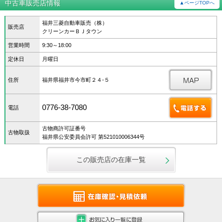
中古車販売店情報
▲ページTOPへ
福井三菱自動車販売（株）
販売店
クリーンカーＢＪタウン
営業時間
9:30～18:00
定休日
月曜日
住所
福井県福井市今市町２４‐５
0776-38-7080
電話
古物商許可証番号
古物取扱
福井県公安委員会許可 第521010006344号
この販売店の在庫一覧