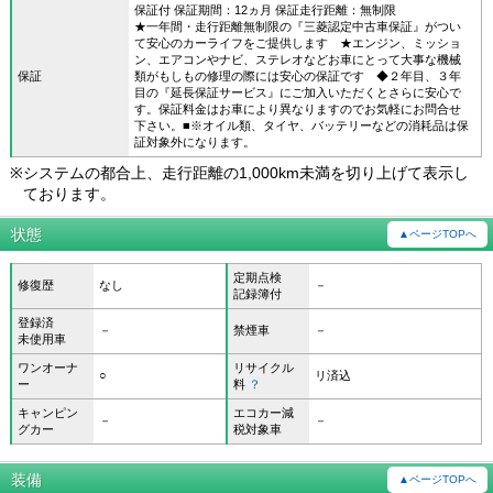
保証付 保証期間：12ヵ月 保証走行距離：無制限
★一年間・走行距離無制限の『三菱認定中古車保証』がつい
て安心のカーライフをご提供します ★エンジン、ミッショ
ン、エアコンやナビ、ステレオなどお車にとって大事な機械
保証
類がもしもの修理の際には安心の保証です ◆２年目、３年
目の『延長保証サービス』にご加入いただくとさらに安心で
す。保証料金はお車により異なりますのでお気軽にお問合せ
下さい。■※オイル類、タイヤ、バッテリーなどの消耗品は保
証対象外になります。
※
システムの都合上、走行距離の1,000km未満を切り上げて表示し
ております。
状態
▲ページTOPへ
定期点検
修復歴
なし
－
記録簿付
登録済
－
禁煙車
－
未使用車
ワンオーナ
リサイクル
○
リ済込
ー
料
？
キャンピン
エコカー減
－
－
グカー
税対象車
装備
▲ページTOPへ