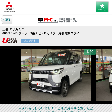
三菱 デリカミニ
660 T 4WD ターボ・9型ナビ・Bカメラ・片側電動スライ
展示試乗車
1/20
☆★いらっしゃいませ！！当店のお車をご覧いただ