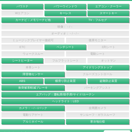
パワステ
パワーウインドウ
エアコン・クーラー
Wエアコン
キーレス
スマートキー
カーナビ：メモリーナビ他
TV：フルセグ
映像：－/－
オーディオ：－/－/－
ミュージックプレイヤー接続可
後席モニター
ETC
ベンチシート
3列シート
ウォークスルー
電動シート
シートヒーター
フルフラットシート
オットマン
本革シート
アイドリングストップ
障害物センサー
クルーズコントロール
ABS
横滑り防止装置
盗難防止装置
衝突被害軽減ブレーキ
パーキングアシスト
エアバッグ：運転席/助手席/サイド/カーテン
ヘッドライト：LED
カメラ：－/－/バック
全周囲カメラ
電動リアゲート
サンルーフ・ガラスルーフ
アルミホイール
寒冷地仕様