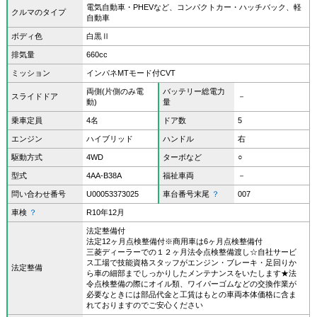
電気自動車・PHEVなど、コンパクトカー・ハッチバック、軽
クルマのタイプ
自動車
ボディ色
白黒Ⅱ
排気量
660cc
ミッション
インパネMTモード付CVT
両側(片側のみ電
バッテリー総電力
スライドドア
－
動)
量
乗車定員
4名
ドア数
5
エンジン
ハイブリッド
ハンドル
右
駆動方式
4WD
ターボなど
○
型式
4AA-B38A
福祉車両
－
問い合わせ番号
U00053373025
車台番号末尾
？
007
車検
？
R10年12月
法定整備付
法定12ヶ月点検整備付※商用車は6ヶ月点検整備付
三菱ディーラーでの１２ヶ月法令点検整備渡し☆自社サービ
ス工場で技能資格スタッフがエンジン・ブレーキ・足回りか
法定整備
ら車の細部までしっかりしたメンテナンスをいたします★法
令点検整備の際にオイル類、ワイパーゴムなどの交換作業が
必要なときには部品代金と工賃はもとの車両本体価格に含ま
れておりますのでご安心ください