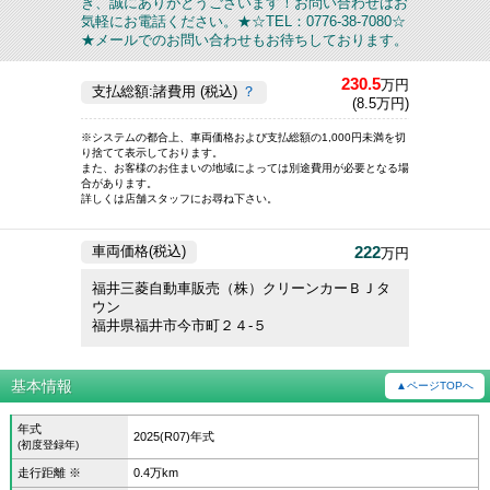
き、誠にありがとうございます！お問い合わせはお
気軽にお電話ください。★☆TEL：0776-38-7080☆
★メールでのお問い合わせもお待ちしております。
230.5
万円
支払総額:諸費用 (税込)
？
(8.5万円)
※システムの都合上、車両価格および支払総額の1,000円未満を切
り捨てて表示しております。
また、お客様のお住まいの地域によっては別途費用が必要となる場
合があります。
詳しくは店舗スタッフにお尋ね下さい。
222
車両価格(税込)
万円
福井三菱自動車販売（株）クリーンカーＢＪタ
ウン
福井県福井市今市町２４‐５
基本情報
▲ページTOPへ
年式
2025(R07)年式
(初度登録年)
走行距離 ※
0.4万km