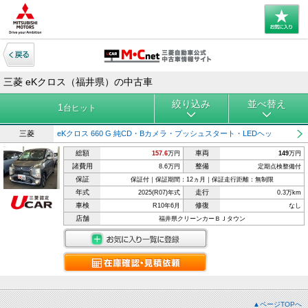
三菱 eKクロス（福井県）の中古車
絞り込み
並べ替え
1
台ヒット
三菱
eKクロス 660 G 純CD・Bカメラ・プッシュスタート・LEDヘッ
総額
車両
157.6
万円
149
万円
諸費用
整備
8.6万円
定期点検整備付
保証
保証付｜保証期間：12ヵ月｜保証走行距離：無制限
年式
走行
2025(R07)年式
0.3万km
車検
修復
R10年6月
なし
店舗
福井県クリーンカーＢＪタウン
▲ページTOPへ