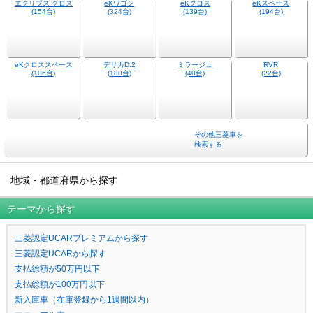
デリカミニ
アウトランダー
(681台)
(234台)
デリカD:5
アウトランダー
(795台)
PHEV
(40台)
エクリプス クロス
eKワゴン
eKクロス
eKスペース
(154台)
(324台)
(139台)
(194台)
eKクロススペース
デリカD:2
ミラージュ
RVR
(106台)
(180台)
(40台)
(22台)
その他三菱車を
検索する
地域・都道府県から探す
テーマから探す
三菱認定UCARプレミアムから探す