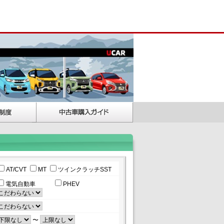
AT/CVT
MT
ツインクラッチSST
電気自動車
PHEV
〜