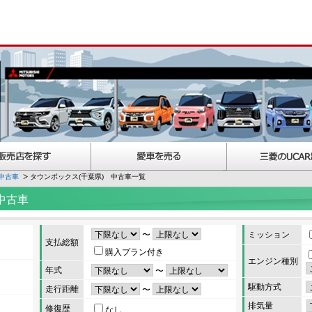
中古車
タウンボックス(千葉県) 中古車一覧
中古車
〜
ミッション
支払総額
購入プラン付き
エンジン種別
年式
〜
駆動方式
走行距離
〜
排気量
修復歴
なし