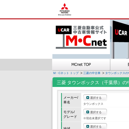
M・Cネット トップ
三菱の中古車
タウンボックスの
三菱 タウンボックス（千葉県）の
メーカー/
選択する
車名
タウンボックス
モデル/
選択する
グレード
※現在未選択です
選択する
地域