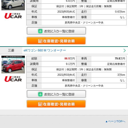
諸費用
整備
6.8万円
定期点検整備付
保証
保証付｜保証期間：1年｜保証走行距離：無制限
年式
走行
2023(R05)年式
0.6万km
車検
修復
車検整備付
なし
店舗
群馬県中央店・クリーンカー中央
三菱
eKワゴン 660 M ワンオーナー
総額
車両
88.9
万円
79.8
万円
諸費用
整備
9.1万円
定期点検整備付
保証
保証付｜保証期間：1年｜保証走行距離：無制限
年式
走行
2021(R03)年式
3万km
車検
修復
車検整備付
なし
店舗
群馬県中央店・クリーンカー中央
▲ページTOPへ