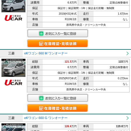
諸費用
整備
6.8万円
定期点検整備付
保証
保証付｜保証期間：1年｜保証走行距離：無制限
年式
走行
2019(H31)年式
1.6万km
車検
修復
R10年3月
なし
店舗
群馬県中央店・クリーンカー中央
三菱
eKワゴン 660 M ワンオーナー
総額
車両
121.5
万円
115
万円
諸費用
整備
6.5万円
定期点検整備付
保証
保証付｜保証期間：1年｜保証走行距離：無制限
年式
走行
2025(R07)年式
0.2万km
車検
修復
R10年5月
なし
店舗
群馬県中央店・クリーンカー中央
三菱
eKワゴン 660 G ワンオーナー
総額
車両
126.6
万円
119.8
万円