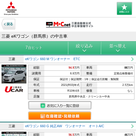
三菱 eKワゴン（群馬県）の中古車
絞り込み
並べ替え
7
台ヒット
三菱
eKワゴン 660 M ワンオーナー ETC
総額
車両
94.9
万円
88
万円
諸費用
整備
6.9万円
定期点検整備付
保証
保証付｜保証期間：1年｜保証走行距離：無制限
年式
走行
2021(R03)年式
2.5万km
車検
修復
R10年4月
なし
店舗
群馬県中央店・クリーンカー中央
三菱
eKワゴン 660 G 純正AW ワンオーナー オートA/C
総額
車両
56.5
万円
46
万円