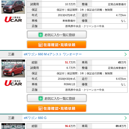
諸費用
整備
10.5万円
定期点検整備付
保証
保証付｜保証期間：1年｜保証走行距離：無制限
年式
走行
2013(H25)年式
4.7万km
車検
修復
車検整備付
なし
店舗
群馬県中央店・クリーンカー中央
三菱
eKワゴン 660 M eアシスト ワンオーナー
総額
車両
51.7
万円
45
万円
諸費用
整備
6.7万円
定期点検整備付
保証
保証付｜保証期間：1年｜保証走行距離：無制限
年式
走行
2018(H30)年式
6.6万km
車検
修復
R09年1月
なし
店舗
群馬県中央店・クリーンカー中央
三菱
eKワゴン 660 G
総額
車両
96.6
万円
89.8
万円