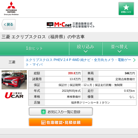
三菱 エクリプスクロス（福井県）の中古車
絞り込み
並べ替え
1
台ヒット
エクリプスクロス PHEV 2.4 P 4WD 純ナビ・全方向カメラ・電動ゲー
三菱
ト・マイパ
総額
車両
359.8
万円
346
万円
諸費用
整備
13.8万円
定期点検整備付
保証
保証付｜保証期間：12ヵ月｜保証走行距離：無制限
年式
走行
2023(R05)年式
0.9万km
車検
修復
車検整備付
なし
店舗
福井県クリーンカーＢＪタウン