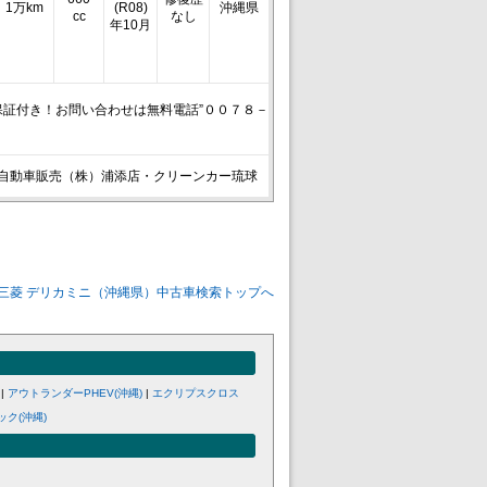
1万km
(R08)
沖縄県
cc
なし
年10月
証付き！お問い合わせは無料電話”００７８－
自動車販売（株）浦添店・クリーンカー琉球
三菱 デリカミニ（沖縄県）中古車検索トップへ
|
アウトランダーPHEV(沖縄)
|
エクリプスクロス
ク(沖縄)