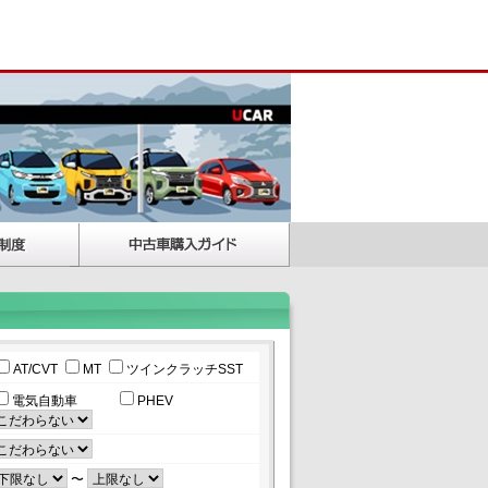
AT/CVT
MT
ツインクラッチSST
電気自動車
PHEV
〜