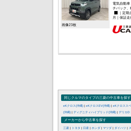
電気自動車
チバック、
｜定期
月｜保証走
画像23枚
同じクルマのタイプの三菱の中古車を探す
eKクロス(沖縄)
|
eKクロスEV(沖縄)
|
eKクロススペ
(沖縄)
|
ディグニティハイブリッド(沖縄)
|
デリカD：
メーカーから中古車を探す
三菱
|
トヨタ
|
日産
|
ホンダ
|
マツダ
|
ダイハツ
|