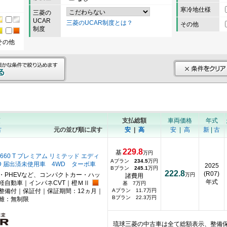
寒冷地仕様
三菱の
UCAR
三菱のUCAR制度とは？
その他
制度
その他
順
支払総額
車両価格
年式
古
元の並び順に戻す
安
|
高
安
|
高
新
|
古
229.8
基
万円
660 T プレミアム リミテッド エディ
Aプラン
234.5
万円
D 届出済未使用車 4WD ターボ車
2025
Bプラン
245.1
万円
222.8
(R07)
・PHEVなど、コンパクトカー・ハッ
万円
諸費用
年式
軽自動車｜インパネCVT｜橙ＭⅡ
基 7万円
整備付｜保証付｜保証期間：12ヵ月｜
Aプラン 11.7万円
Bプラン 22.3万円
離：無制限
琉球三菱の中古車は全て総額表示、整備保