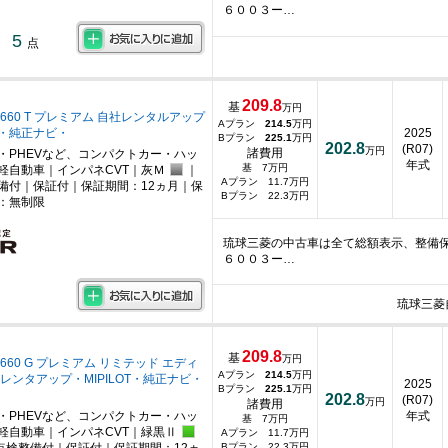
６００３ー…
5
点
209.8
基
万円
660 T プレミアム 自社レンタルアップ
Aプラン
214.5
万円
・純正ナビ・
2025
Bプラン
225.1
万円
202.8
(R07)
万円
諸費用
・PHEVなど、コンパクトカー・ハッ
年式
基 7万円
軽自動車｜インパネCVT｜灰Ｍ
｜
Aプラン 11.7万円
備付｜保証付｜保証期間：12ヵ月｜保
Bプラン 22.3万円
：無制限
琉球三菱の中古車は全て総額表示、整備保
６００３ー…
琉球三菱
209.8
基
万円
660 G プレミアム リミテッド エディ
Aプラン
214.5
万円
レンタアップ・MIPILOT・純正ナビ・
2025
Bプラン
225.1
万円
202.8
(R07)
万円
諸費用
・PHEVなど、コンパクトカー・ハッ
年式
基 7万円
軽自動車｜インパネCVT｜緑黒Ⅱ
Aプラン 11.7万円
Bプラン 22.3万円