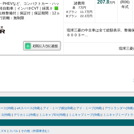
207.8
(R06)
万円
諸費用
・PHEVなど、コンパクトカー・ハッ
年式
基 7万円
軽自動車｜インパネCVT｜緑黒Ⅱ
Aプラン 11.7万円
点検整備付｜保証付｜保証期間：12ヵ
Bプラン 22.3万円
行距離：無制限
琉球三菱の中古車は全て総額表示、整備保
６００３ー…
琉球三菱
ース(沖縄)
|
eKスペース(沖縄)
|
アイ・ミーブ(軽)(沖縄)
|
アイ・ミーブ(沖縄)
|
アウトランダー(沖縄)
2(沖縄)
|
デリカミニ(沖縄)
|
ミニキャブEV(沖縄)
|
ミニキャブミーブ(沖縄)
|
ミニキャブミーブトラッ
スズキ
|
スバル
|
その他（外国車含む）