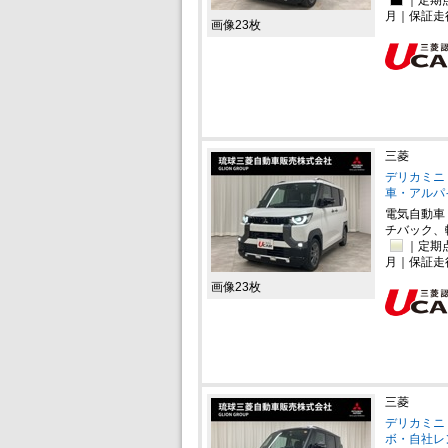
｜定期
月｜保証走
画像23枚
三菱
デリカミニ 
車・アルパ
電気自動車
チバック、
｜定期
月｜保証走
画像23枚
三菱
デリカミニ 
ボ・自社レン