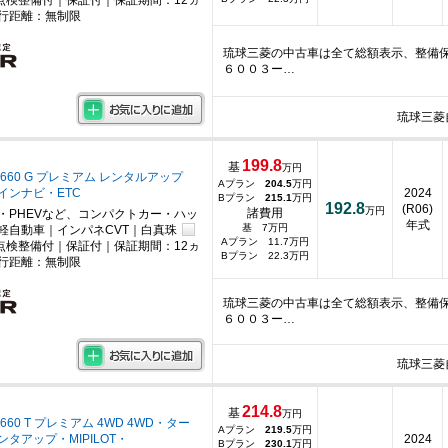
点検整備付｜保証付｜保証期間：12ヵ
行距離：無制限
琉球三菱の中古車は全て総額表示、整備保
６００３ー…
琉球三菱
199.8
基
万円
660 G プレミアム レンタルアップ
Aプラン
204.5
万円
インナビ・ETC
2024
Bプラン
215.1
万円
192.8
(R06)
万円
諸費用
・PHEVなど、コンパクトカー・ハッ
年式
基 7万円
軽自動車｜インパネCVT｜白真珠
Aプラン 11.7万円
点検整備付｜保証付｜保証期間：12ヵ
Bプラン 22.3万円
行距離：無制限
琉球三菱の中古車は全て総額表示、整備保
６００３ー…
琉球三菱
214.8
基
万円
660 T プレミアム 4WD 4WD・ター
Aプラン
219.5
万円
タアップ・MIPILOT・
2024
Bプラン
230.1
万円