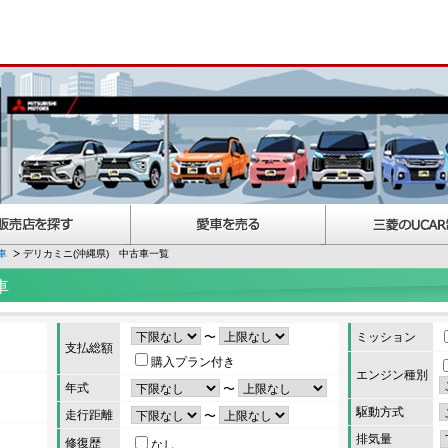
車
デリカミニ(沖縄県) 中古車一覧
車
〜
ミッション
支払総額
購入プラン付き
エンジン種別
年式
〜
駆動方式
走行距離
〜
排気量
修復歴
なし