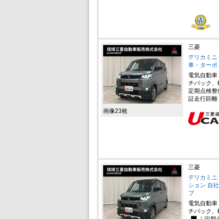
三菱
デリカミニ 
車・ターボ
電気自動車
チバック、
定期点検整
証走行距離
画像23枚
三菱
デリカミニ 
ション 自社
ブ
電気自動車
チバック、