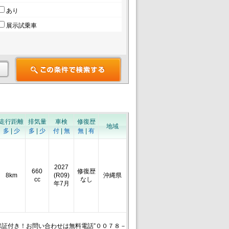
あり
展示試乗車
走行距離
排気量
車検
修復歴
地域
多
|
少
多
|
少
付
|
無
無
|
有
2027
660
修復歴
8km
(R09)
沖縄県
cc
なし
年7月
証付き！お問い合わせは無料電話”００７８－