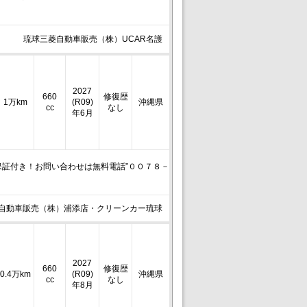
琉球三菱自動車販売（株）UCAR名護
2027
660
修復歴
1万km
(R09)
沖縄県
cc
なし
年6月
証付き！お問い合わせは無料電話”００７８－
自動車販売（株）浦添店・クリーンカー琉球
2027
660
修復歴
0.4万km
(R09)
沖縄県
cc
なし
年8月