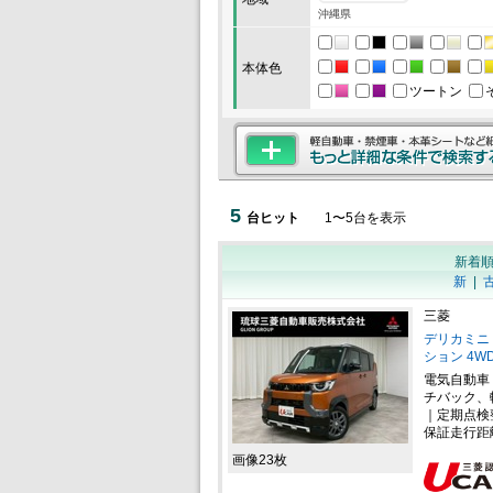
沖縄県
本体色
ツートン
5
台ヒット
1
〜
5
台を表示
新着
新
|
三菱
デリカミニ 
ション 4W
電気自動車
チバック、
｜定期点検
保証走行距
画像23枚