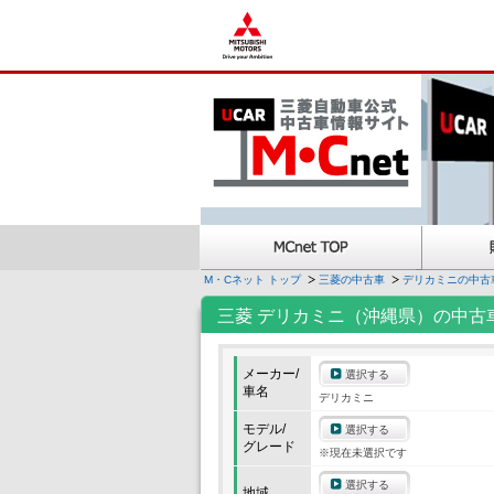
M・Cネット トップ
三菱の中古車
デリカミニの中古
三菱 デリカミニ（沖縄県）の中古
メーカー/
選択する
車名
デリカミニ
モデル/
選択する
グレード
※現在未選択です
選択する
地域