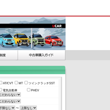
AT/CVT
MT
ツインクラッチSST
電気自動車
PHEV
〜