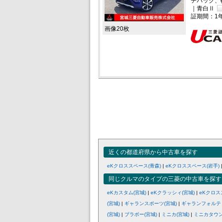
チバック、
｜青白Ⅱ
証期間：1
画像20枚
近くの都道府県から中古車を探す
eKクロススペース(青森)
|
eKクロススペース(岩手)
同じクルマのタイプの三菱の中古車を探す
eKカスタム(宮城)
|
eKクラッシィ(宮城)
|
eKクロス
(宮城)
|
ギャランスポーツ(宮城)
|
ギャランフォルテ
(宮城)
|
ブラボー(宮城)
|
ミニカ(宮城)
|
ミニカタウン