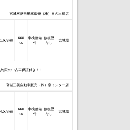
宮城三菱自動車販売（株）日の出町店
660
車検整備
修復歴
1.6万km
宮城県
cc
付
なし
無制限の中古車保証付き！！
宮城三菱自動車販売（株）泉インター店
660
車検整備
修復歴
4.5万km
宮城県
cc
付
なし