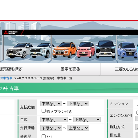
スの中古車
eKクロススペース(宮城県) 中古車一覧
）の中古車
〜
ミッション
支払総額
購入プラン付き
エンジン種別
年式
〜
駆動方式
走行距離
〜
排気量
修復歴
なし