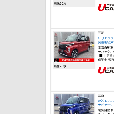
画像20枚
三菱
eKクロスス
突被害軽減
電気自動車
チバック、
｜定期
保証走行距
画像20枚
三菱
eKクロスス
ナビゲーシ
電気自動車