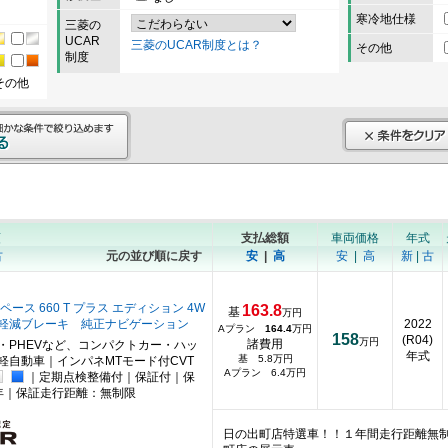
寒冷地仕様
三菱の
UCAR
三菱のUCAR制度とは？
その他
制度
その他
順
支払総額
車両価格
年式
古
元の並び順に戻す
安
|
高
安
|
高
新
|
古
ペース 660 T プラス エディション 4W
163.8
基
万円
害軽減ブレーキ 純正ナビゲーション
2022
Aプラン
164.4
万円
158
(R04)
万円
諸費用
・PHEVなど、コンパクトカー・ハッ
年式
基 5.8万円
軽自動車｜インパネMTモード付CVT
Aプラン 6.4万円
｜定期点検整備付｜保証付｜保
年｜保証走行距離：無制限
日の出町店特選車！！１年間走行距離無