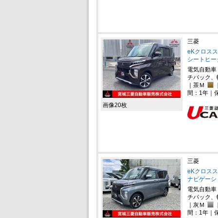
三菱
eKクロスス
シートヒー
電気自動車
チバック、
｜茶Ｍ
間：1年｜
画像20枚
三菱
eKクロスス
ナビゲーシ
電気自動車
チバック、
｜灰Ｍ
間：1年｜