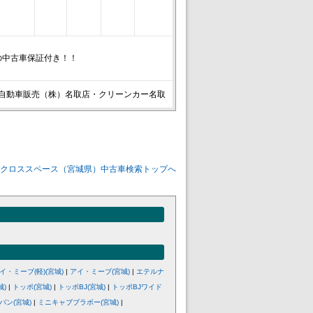
の中古車保証付き！！
自動車販売（株）名取店・クリーンカー名取
eKクロススペース（宮城県）中古車検索トップへ
イ・ミーブ(軽)(宮城)
|
アイ・ミーブ(宮城)
|
エテルナ
城)
|
トッポ(宮城)
|
トッポBJ(宮城)
|
トッポBJワイド
バン(宮城)
|
ミニキャブブラボー(宮城)
|