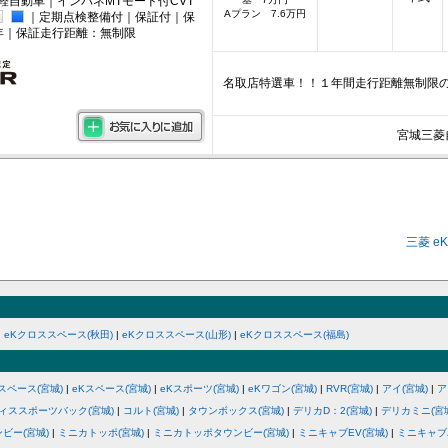
軽自動車｜インパネMTモード付CVT
Aプラン 7.6万円
｜定期点検整備付｜保証付｜保
年｜保証走行距離：無制限
名取店特選車！！１年間走行距離無制限
宮城三菱
三菱 
|
eKクロススペース(秋田)
|
eKクロススペース(山形)
|
eKクロススペース(福島)
スペース(宮城)
|
eKスペース(宮城)
|
eKスポーツ(宮城)
|
eKワゴン(宮城)
|
RVR(宮城)
|
アイ(宮城)
|
ア
ィススポーツバック(宮城)
|
コルト(宮城)
|
タウンボックス(宮城)
|
デリカD：2(宮城)
|
デリカミニ(宮
ビー(宮城)
|
ミニカトッポ(宮城)
|
ミニカトッポタウンビー(宮城)
|
ミニキャブEV(宮城)
|
ミニキャブ