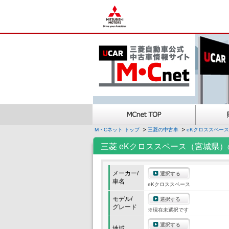
M・Cネット トップ
三菱の中古車
eKクロススペー
三菱 eKクロススペース（宮城県
メーカー/
選択する
車名
eKクロススペース
モデル/
選択する
グレード
※現在未選択です
選択する
地域