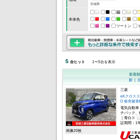
宮城県
本体色
ツートン
5
台ヒット
1
〜
5
台を表示
新着
新
|
三菱
eKクロスス
D 衝突被
電気自動車
チバック、
｜青白Ⅱ
証期間：1
画像20枚