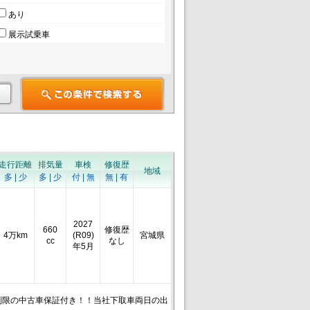
あり
展示試乗車
走行距離
排気量
車検
修復歴
地域
多
|
少
多
|
少
付
|
無
無
|
有
2027
660
修復歴
4万km
(R09)
宮城県
cc
なし
年5月
制限の中古車保証付き！！当社下取車両日の出