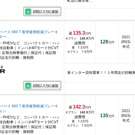
町店の展示車…
ペース 660 T 衝突被害軽減ブレーキ
135.3
基
万円
ター
2021
Aプラン
135.9
万円
128
(R03)
万円
・PHEVなど、コンパクトカー・ハッ
諸費用
年式
軽自動車｜インパネMTモード付CVT
基 7.3万円
Aプラン 7.9万円
｜定期点検整備付｜保証付｜保証期
保証走行距離：無制限
泉インター店特選車！！１年間走行距離
ペース 660 T 衝突被害軽減ブレーキ
142.3
基
万円
ョン
2021
Aプラン
142.9
万円
135
(R03)
万円
諸費用
・PHEVなど、コンパクトカー・ハッ
年式
基 7.3万円
軽自動車｜インパネMTモード付CVT
Aプラン 7.9万円
｜定期点検整備付｜保証付｜保証期
保証走行距離：無制限