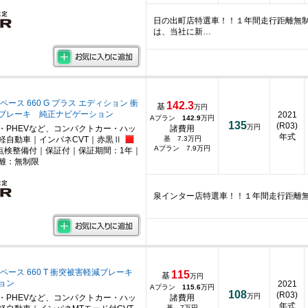
日の出町店特選車！！１年間走行距離無
は、当社に新…
ペース 660 G プラス エディション 衝
142.3
基
万円
ブレーキ 純正ナビゲーション
2021
Aプラン
142.9
万円
135
(R03)
万円
・PHEVなど、コンパクトカー・ハッ
諸費用
年式
軽自動車｜インパネCVT｜赤黒Ⅱ
基 7.3万円
Aプラン 7.9万円
点検整備付｜保証付｜保証期間：1年｜
離：無制限
泉インター店特選車！！１年間走行距離
ペース 660 T 衝突被害軽減ブレーキ
115
基
万円
ョン
2021
Aプラン
115.6
万円
108
(R03)
万円
・PHEVなど、コンパクトカー・ハッ
諸費用
年式
基 7万円