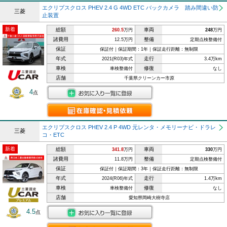
エクリプスクロス PHEV 2.4 G 4WD ETC バックカメラ 踏み間違い防
三菱
止装置
新着
総額
車両
260.5
万円
248
万円
諸費用
整備
12.5万円
定期点検整備付
保証
保証付｜保証期間：1年｜保証走行距離：無制限
年式
走行
2021(R03)年式
3.4万km
車検
修復
車検整備付
なし
店舗
千葉県クリーンカー市原
4
点
エクリプスクロス PHEV 2.4 P 4WD 元レンタ・メモリーナビ・ドラレ
三菱
コ・ETC
新着
総額
車両
341.8
万円
330
万円
諸費用
整備
11.8万円
定期点検整備付
保証
保証付｜保証期間：3年｜保証走行距離：無制限
年式
走行
2024(R06)年式
1.4万km
車検
修復
車検整備付
なし
店舗
愛知県岡崎大樹寺店
4.5
点