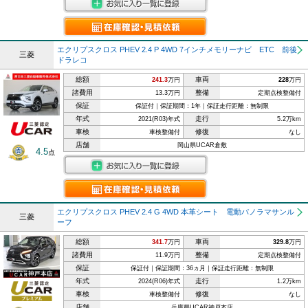
エクリプスクロス PHEV 2.4 P 4WD 7インチメモリーナビ ETC 前後
三菱
ドラレコ
総額
車両
241.3
万円
228
万円
諸費用
整備
13.3万円
定期点検整備付
保証
保証付｜保証期間：1年｜保証走行距離：無制限
年式
走行
2021(R03)年式
5.2万km
車検
修復
車検整備付
なし
店舗
岡山県UCAR倉敷
4.5
点
エクリプスクロス PHEV 2.4 G 4WD 本革シート 電動パノラマサンル
三菱
ーフ
総額
車両
341.7
万円
329.8
万円
諸費用
整備
11.9万円
定期点検整備付
保証
保証付｜保証期間：36ヵ月｜保証走行距離：無制限
年式
走行
2024(R06)年式
1.2万km
車検
修復
車検整備付
なし
店舗
兵庫県UCAR神戸本店