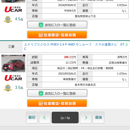
年式
走行
2024(R06)年式
3.9万km
車検
修復
R09年5月
なし
店舗
愛知県西尾山下店
4.5
点
エクリプスクロス PHEV 2.4 P 4WD サンルーフ スマホ連携ナビ ET
三菱
C
総額
車両
288.1
万円
275
万円
諸費用
整備
13.1万円
定期点検整備付
保証
保証付｜保証期間：1年｜保証走行距離：無制限
年式
走行
2021(R03)年式
1.4万km
車検
修復
車検整備付
なし
店舗
栃木県日光森友店
3.5
点
1
p /
4
p