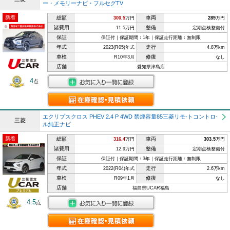
ー・メモリーナビ・フルセグTV
新着
総額
車両
300.5
万円
289
万円
諸費用
整備
11.5万円
定期点検整備付
保証
保証付｜保証期間：1年｜保証走行距離：無制限
年式
走行
2023(R05)年式
4.8万km
車検
修復
R10年3月
なし
店舗
愛知県津島店
4
点
エクリプスクロス PHEV 2.4 P 4WD 禁煙容量85三菱リモ-トコントロ-
三菱
ル純正ナビ
新着
総額
車両
316.4
万円
303.5
万円
諸費用
整備
12.9万円
定期点検整備付
保証
保証付｜保証期間：3年｜保証走行距離：無制限
年式
走行
2022(R04)年式
2.6万km
車検
修復
R09年1月
なし
店舗
福島県UCAR福島
4.5
点