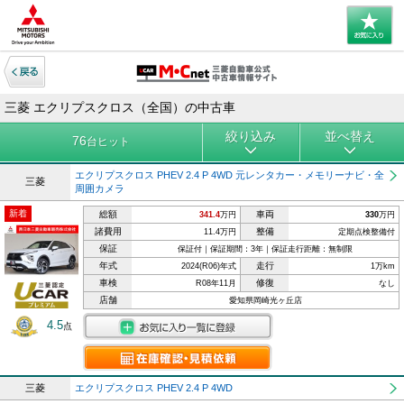
三菱 エクリプスクロス（全国）の中古車
絞り込み
並べ替え
76
台ヒット
エクリプスクロス PHEV 2.4 P 4WD 元レンタカー・メモリーナビ・全
三菱
周囲カメラ
新着
総額
車両
341.4
万円
330
万円
諸費用
整備
11.4万円
定期点検整備付
保証
保証付｜保証期間：3年｜保証走行距離：無制限
年式
走行
2024(R06)年式
1万km
車検
修復
R08年11月
なし
店舗
愛知県岡崎光ヶ丘店
4.5
点
三菱
エクリプスクロス PHEV 2.4 P 4WD