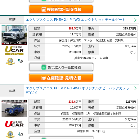
三菱
エクリプスクロス PHEV 2.4 P 4WD エレクトリックテールゲート
総額
車両
381.5
万円
369.8
万円
諸費用
整備
11.7万円
定期点検整備付
保証
保証付｜保証期間：36ヵ月｜保証走行距離：無制限
年式
走行
2025(R07)年式
0.2万km
車検
修復
R10年9月
なし
店舗
兵庫県UCARジェームス山
5
点
エクリプスクロス PHEV 2.4 G 4WD オリジナルナビ バックカメラ
三菱
ETC2.0
総額
車両
239.6
万円
229
万円
諸費用
整備
10.6万円
定期点検整備付
保証
保証付｜保証期間：1年｜保証走行距離：無制限
年式
走行
2022(R04)年式
3.2万km
車検
修復
R09年2月
なし
店舗
神奈川県UCAR津田山
4
点