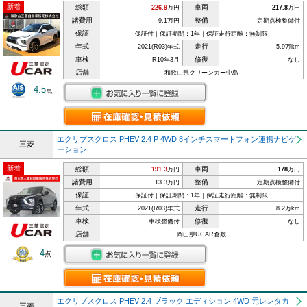
新着
総額
車両
226.9
万円
217.8
万円
諸費用
整備
9.1万円
定期点検整備付
保証
保証付｜保証期間：1年｜保証走行距離：無制限
年式
走行
2021(R03)年式
5.9万km
車検
修復
R10年3月
なし
店舗
和歌山県クリーンカー中島
4.5
点
エクリプスクロス PHEV 2.4 P 4WD 8インチスマートフォン連携ナビゲ
三菱
ーション
新着
総額
車両
191.3
万円
178
万円
諸費用
整備
13.3万円
定期点検整備付
保証
保証付｜保証期間：1年｜保証走行距離：無制限
年式
走行
2021(R03)年式
8.2万km
車検
修復
車検整備付
なし
店舗
岡山県UCAR倉敷
4
点
エクリプスクロス PHEV 2.4 ブラック エディション 4WD 元レンタカ
三菱