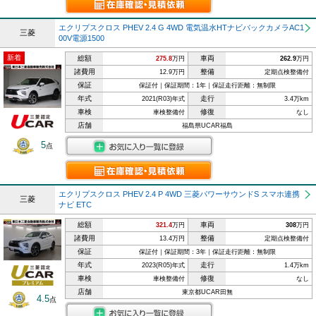
エクリプスクロス PHEV 2.4 G 4WD 電気温水HTナビバックカメラAC1
三菱
00V電源1500
新着
総額
車両
275.8
万円
262.9
万円
諸費用
整備
12.9万円
定期点検整備付
保証
保証付｜保証期間：1年｜保証走行距離：無制限
年式
走行
2021(R03)年式
3.4万km
車検
修復
車検整備付
なし
店舗
福島県UCAR福島
5
点
エクリプスクロス PHEV 2.4 P 4WD 三菱パワーサウンドS スマホ連携
三菱
ナビ ETC
総額
車両
321.4
万円
308
万円
諸費用
整備
13.4万円
定期点検整備付
保証
保証付｜保証期間：3年｜保証走行距離：無制限
年式
走行
2023(R05)年式
1.4万km
車検
修復
車検整備付
なし
店舗
東京都UCAR田無
4.5
点