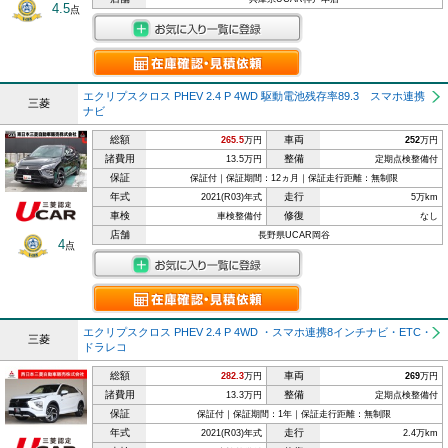
4.5
点
エクリプスクロス PHEV 2.4 P 4WD 駆動電池残存率89.3 スマホ連携
三菱
ナビ
総額
車両
265.5
万円
252
万円
諸費用
整備
13.5万円
定期点検整備付
保証
保証付｜保証期間：12ヵ月｜保証走行距離：無制限
年式
走行
2021(R03)年式
5万km
車検
修復
車検整備付
なし
店舗
長野県UCAR岡谷
4
点
エクリプスクロス PHEV 2.4 P 4WD ・スマホ連携8インチナビ・ETC・
三菱
ドラレコ
総額
車両
282.3
万円
269
万円
諸費用
整備
13.3万円
定期点検整備付
保証
保証付｜保証期間：1年｜保証走行距離：無制限
年式
走行
2021(R03)年式
2.4万km