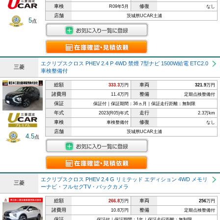
車検
修復
R09年5月
なし
店舗
茨城県UCAR土浦
5
点
エクリプスクロス PHEV 2.4 P 4WD 禁煙 7型ナビ 1500W給電 ETC2.0
三菱
車検整備付
総額
車両
333.3
万円
321.9
万円
諸費用
整備
11.4万円
定期点検整備付
保証
保証付｜保証期間：36ヵ月｜保証走行距離：無制限
年式
走行
2023(R05)年式
2.3万km
車検
修復
車検整備付
なし
店舗
茨城県UCAR土浦
4.5
点
エクリプスクロス PHEV 2.4 G リミテッド エディション 4WD メモリ
三菱
ーナビ・フルセグTV・バックカメラ
総額
車両
266.8
万円
256
万円
諸費用
整備
10.8万円
定期点検整備付
保証
保証付｜保証期間：1年｜保証走行距離：無制限