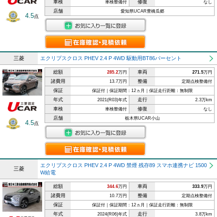
車検
修復
車検整備付
なし
店舗
愛知県UCAR豊橋瓜郷
4.5
点
三菱
エクリプスクロス PHEV 2.4 P 4WD 駆動用BT86パーセント
総額
車両
285.2
万円
271.5
万円
諸費用
整備
13.7万円
定期点検整備付
保証
保証付｜保証期間：12ヵ月｜保証走行距離：無制限
年式
走行
2021(R03)年式
2.3万km
車検
修復
車検整備付
なし
店舗
栃木県UCAR小山
4.5
点
エクリプスクロス PHEV 2.4 P 4WD 禁煙 残存89 スマホ連携ナビ 1500
三菱
W給電
総額
車両
344.6
万円
333.9
万円
諸費用
整備
10.7万円
定期点検整備付
保証
保証付｜保証期間：12ヵ月｜保証走行距離：無制限
年式
走行
2024(R06)年式
3.8万km