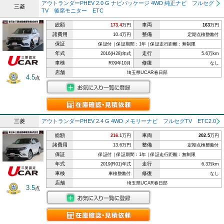
アウトランダーPHEV 2.0 G ナビパッケージ 4WD 純正ナビ フルセグ
三菱
TV 後席モニター ETC
総額
車両
173.4
万円
163
万円
諸費用
整備
10.4万円
定期点検整備付
保証
保証付｜保証期間：1年｜保証走行距離：無制限
年式
走行
2016(H28)年式
5.6万km
車検
修復
R09年10月
なし
店舗
埼玉県UCAR春日部
4.5
点
三菱
アウトランダーPHEV 2.4 G 4WD メモリーナビ フルセグTV ETC2.0
総額
車両
216.1
万円
202.5
万円
諸費用
整備
13.6万円
定期点検整備付
保証
保証付｜保証期間：1年｜保証走行距離：無制限
年式
走行
2019(R01)年式
6.3万km
車検
修復
車検整備付
なし
店舗
埼玉県UCAR春日部
3.5
点