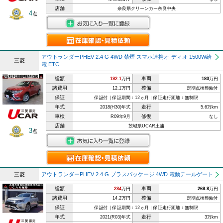
店舗
奈良県クリーンカー奈良中央
4
点
アウトランダーPHEV 2.4 G 4WD 禁煙 スマホ連携オ-ディオ 1500W給
三菱
電 ETC
総額
車両
192.1
万円
180
万円
諸費用
整備
12.1万円
定期点検整備付
保証
保証付｜保証期間：12ヵ月｜保証走行距離：無制限
年式
走行
2018(H30)年式
5.6万km
車検
修復
R09年9月
なし
店舗
茨城県UCAR土浦
3
点
三菱
アウトランダーPHEV 2.4 G プラスパッケージ 4WD 電動テールゲート
総額
車両
284
万円
269.8
万円
諸費用
整備
14.2万円
定期点検整備付
保証
保証付｜保証期間：12ヵ月｜保証走行距離：無制限
年式
走行
2021(R03)年式
3万km