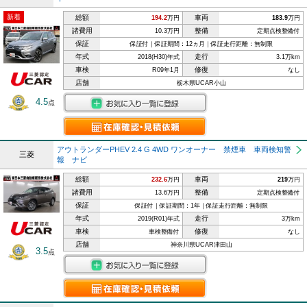
新着
総額
車両
194.2
万円
183.9
万円
諸費用
整備
10.3万円
定期点検整備付
保証
保証付｜保証期間：12ヵ月｜保証走行距離：無制限
年式
走行
2018(H30)年式
3.1万km
車検
修復
R09年1月
なし
店舗
栃木県UCAR小山
4.5
点
アウトランダーPHEV 2.4 G 4WD ワンオーナー 禁煙車 車両検知警
三菱
報 ナビ
総額
車両
232.6
万円
219
万円
諸費用
整備
13.6万円
定期点検整備付
保証
保証付｜保証期間：1年｜保証走行距離：無制限
年式
走行
2019(R01)年式
3万km
車検
修復
車検整備付
なし
店舗
神奈川県UCAR津田山
3.5
点