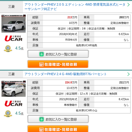
アウトランダーPHEV 2.0 S エディション 4WD 禁煙電気温水式ヒータ
三菱
ーサンルーフ純正ナビ
総額
車両
213
万円
203
万円
諸費用
整備
10万円
定期点検整備付
保証
保証付｜保証期間：1年｜保証走行距離：無制限
年式
走行
2018(H30)年式
6.6万km
車検
修復
R09年4月
なし
店舗
福島県UCAR福島
4.5
点
三菱
アウトランダーPHEV 2.4 G 4WD 駆動用BT76パーセント
総額
車両
224.8
万円
211
万円
諸費用
整備
13.8万円
定期点検整備付
保証
保証付｜保証期間：12ヵ月｜保証走行距離：無制限
年式
走行
2021(R03)年式
8.4万km
車検
修復
車検整備付
なし
店舗
栃木県UCAR小山
4.5
点