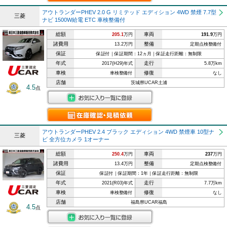
アウトランダーPHEV 2.0 G リミテッド エディション 4WD 禁煙 7.7型
三菱
ナビ 1500W給電 ETC 車検整備付
総額
車両
205.1
万円
191.9
万円
諸費用
整備
13.2万円
定期点検整備付
保証
保証付｜保証期間：12ヵ月｜保証走行距離：無制限
年式
走行
2017(H29)年式
5.8万km
車検
修復
車検整備付
なし
店舗
茨城県UCAR土浦
4.5
点
アウトランダーPHEV 2.4 ブラック エディション 4WD 禁煙車 10型ナ
三菱
ビ 全方位カメラ 1オーナー
総額
車両
250.4
万円
237
万円
諸費用
整備
13.4万円
定期点検整備付
保証
保証付｜保証期間：1年｜保証走行距離：無制限
年式
走行
2021(R03)年式
7.7万km
車検
修復
車検整備付
なし
店舗
福島県UCAR福島
4.5
点