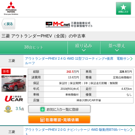
三菱 アウトランダーPHEV（全国）の中古車
絞り込み
並べ替え
38
台ヒット
アウトランダーPHEV 2.4 G 4WD 11型フローティング+後席 電動サン
三菱
ルーフ
新着
総額
車両
242.5
万円
228.9
万円
諸費用
整備
13.6万円
定期点検整備付
保証
保証付｜保証期間：1年｜保証走行距離：無制限
年式
走行
2019(R01)年式
4.8万km
車検
修復
車検整備付
なし
店舗
神奈川県UCAR平塚
3.5
点
アウトランダーPHEV 2.0 G ナビパッケージ 4WD 駆動用BT68パーセン
三菱
ト