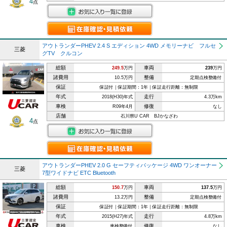
4
点
アウトランダーPHEV 2.4 S エディション 4WD メモリーナビ フルセ
三菱
グTV クルコン
総額
車両
249.5
万円
239
万円
諸費用
整備
10.5万円
定期点検整備付
保証
保証付｜保証期間：1年｜保証走行距離：無制限
年式
走行
2018(H30)年式
4.3万km
車検
修復
R09年4月
なし
店舗
石川県U CAR BJかなざわ
4
点
アウトランダーPHEV 2.0 G セーフティパッケージ 4WD ワンオーナー
三菱
7型ワイドナビ ETC Bluetooth
総額
車両
150.7
万円
137.5
万円
諸費用
整備
13.2万円
定期点検整備付
保証
保証付｜保証期間：1年｜保証走行距離：無制限
年式
走行
2015(H27)年式
4.8万km
車検
修復
車検整備付
なし