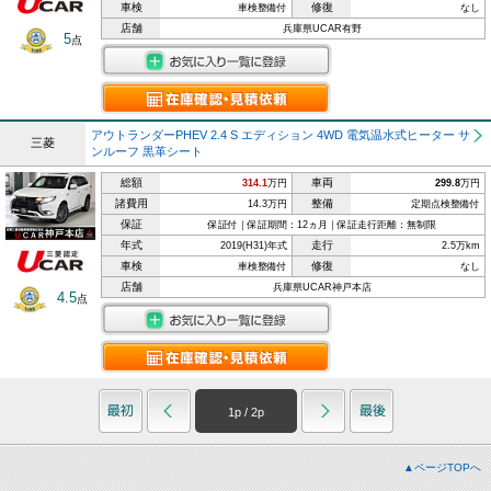
車検
修復
車検整備付
なし
店舗
兵庫県UCAR有野
5
点
アウトランダーPHEV 2.4 S エディション 4WD 電気温水式ヒーター サ
三菱
ンルーフ 黒革シート
総額
車両
314.1
万円
299.8
万円
諸費用
整備
14.3万円
定期点検整備付
保証
保証付｜保証期間：12ヵ月｜保証走行距離：無制限
年式
走行
2019(H31)年式
2.5万km
車検
修復
車検整備付
なし
店舗
兵庫県UCAR神戸本店
4.5
点
1
p /
2
p
▲ページTOPへ