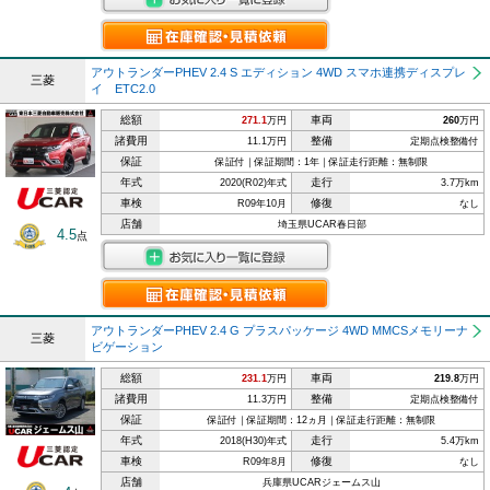
アウトランダーPHEV 2.4 S エディション 4WD スマホ連携ディスプレ
三菱
イ ETC2.0
総額
車両
271.1
万円
260
万円
諸費用
整備
11.1万円
定期点検整備付
保証
保証付｜保証期間：1年｜保証走行距離：無制限
年式
走行
2020(R02)年式
3.7万km
車検
修復
R09年10月
なし
店舗
埼玉県UCAR春日部
4.5
点
アウトランダーPHEV 2.4 G プラスパッケージ 4WD MMCSメモリーナ
三菱
ビゲーション
総額
車両
231.1
万円
219.8
万円
諸費用
整備
11.3万円
定期点検整備付
保証
保証付｜保証期間：12ヵ月｜保証走行距離：無制限
年式
走行
2018(H30)年式
5.4万km
車検
修復
R09年8月
なし
店舗
兵庫県UCARジェームス山