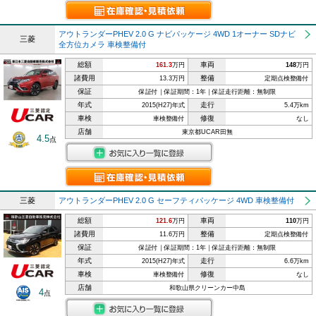
アウトランダーPHEV 2.0 G ナビパッケージ 4WD 1オーナー SDナビ
三菱
全方位カメラ 車検整備付
総額
車両
161.3
万円
148
万円
諸費用
整備
13.3万円
定期点検整備付
保証
保証付｜保証期間：1年｜保証走行距離：無制限
年式
走行
2015(H27)年式
5.4万km
車検
修復
車検整備付
なし
店舗
東京都UCAR田無
4.5
点
三菱
アウトランダーPHEV 2.0 G セーフティパッケージ 4WD 車検整備付
総額
車両
121.6
万円
110
万円
諸費用
整備
11.6万円
定期点検整備付
保証
保証付｜保証期間：1年｜保証走行距離：無制限
年式
走行
2015(H27)年式
6.6万km
車検
修復
車検整備付
なし
店舗
和歌山県クリーンカー中島
4
点