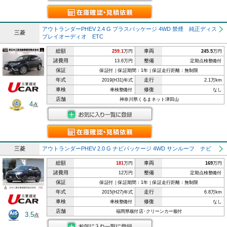
アウトランダーPHEV 2.4 G プラスパッケージ 4WD 禁煙 純正ディス
三菱
プレイオーディオ ETC
総額
車両
259.1
万円
245.5
万円
諸費用
整備
13.6万円
定期点検整備付
保証
保証付｜保証期間：1年｜保証走行距離：無制限
年式
走行
2019(H31)年式
2.1万km
車検
修復
車検整備付
なし
店舗
神奈川県くるまネット津田山
4
点
三菱
アウトランダーPHEV 2.0 G ナビパッケージ 4WD サンルーフ ナビ
総額
車両
181
万円
169
万円
諸費用
整備
12万円
定期点検整備付
保証
保証付｜保証期間：1年｜保証走行距離：無制限
年式
走行
2015(H27)年式
6.8万km
車検
修復
車検整備付
なし
店舗
福岡県板付店･クリーンカー板付
3.5
点